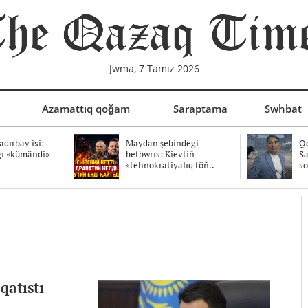
Jwma, 7 Tamız 2026
Azamattıq qoğam
Saraptama
Swhbat
dırbay isi:
Maydan şebindegi
Qo
ğı «kümändi»
betbwrıs: Kievtiñ
Sa
«tehnokratiyalıq töñ..
so
qatıstı