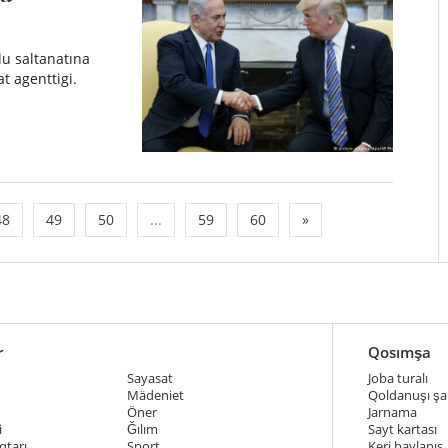
lu saltanatına
t agenttigi.
48
49
50
...
59
60
»
r
Qosımşa
Sayasat
Joba turalı
Mädeniet
Qoldanuşı şar
Öner
Jarnama
i
Ğılım
Sayt kartası
qtarı
Sport
Keri baylanıs