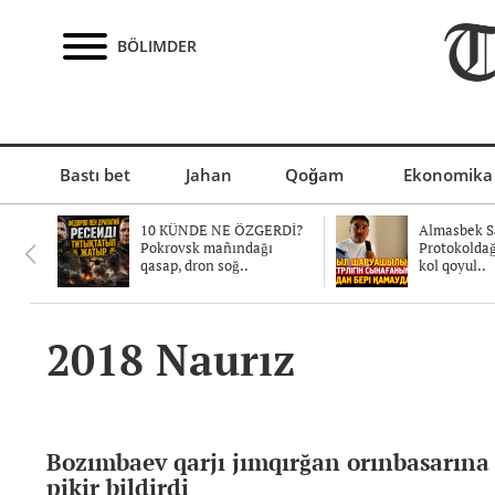
BÖLIMDER
Bastı bet
Jahan
Qoğam
Ekonomika
10 KÜNDE NE ÖZGERDİ?
Almasbek Sa
Pokrovsk mañındağı
Protokolda
qasap, dron soğ..
kol qoyul..
2018 Naurız
Bozımbaev qarjı jımqırğan orınbasarına 
pikir bildirdi