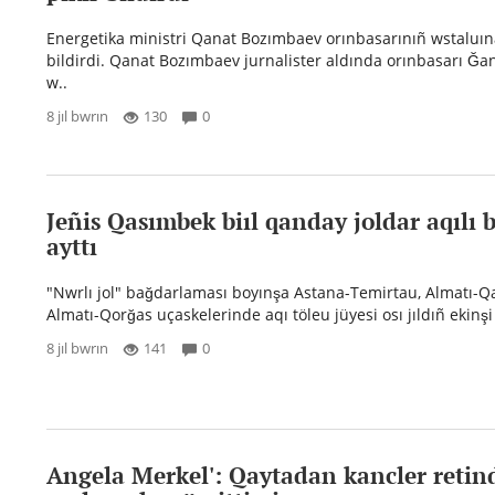
Energetika ministri Qanat Bozımbaev orınbasarınıñ wstaluına 
bildirdi. Qanat Bozımbaev jurnalister aldında orınbasarı Ğa
w..
8 jıl bwrın
130
0
Jeñis Qasımbek biıl qanday joldar aqılı 
ayttı
"Nwrlı jol" bağdarlaması boyınşa Astana-Temirtau, Almatı-
Almatı-Qorğas uçaskelerinde aqı töleu jüyesi osı jıldıñ ekinşi
8 jıl bwrın
141
0
Angela Merkel': Qaytadan kancler retin