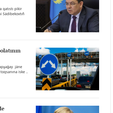
qatıstı pikir
ni Sädibekovtıñ
bolatının
Qapşağay jäne
 toqsanına iske ..
de