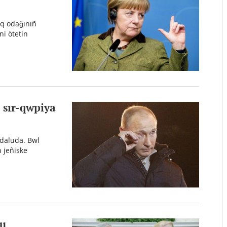
ıq odağınıñ
ni ötetin
ı sır-qwpiya
ndaluda. Bwl
n jeñiske
lu