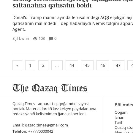
saltanatına qatısatın boldı
Donal'd Tramp mamır ayında Ierusalimdegi AQŞ elşiligiñ aşı
qatısatının mälimdedi – dep habarlaydı Nemis tolqını aqpara
Agent..
8 jıl bwrın
103
0
«
1
2
...
44
45
46
47
Qazaq Times - aqparattıq, qoğamdıq-sayasi
Bölimde
portalı. Materialdardıñ kez kelgen paydalanuına
Qoğam
redakciyanıñ kelisimimen ğana jol beriledi.
Jahan
Tarih
Email:
qazaq.times@gmail.com
Qazaq söz
Telefon:
+77770000042
Älem qaza