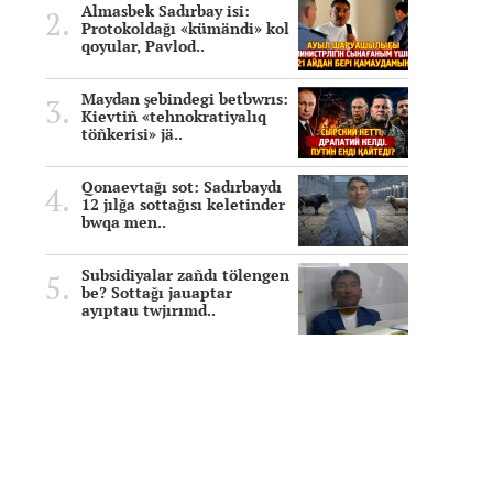
Almasbek Sadırbay isi:
Protokoldağı «kümändi» kol
qoyular, Pavlod..
Maydan şebindegi betbwrıs:
Kievtiñ «tehnokratiyalıq
töñkerisi» jä..
Qonaevtağı sot: Sadırbaydı
12 jılğa sottağısı keletinder
bwqa men..
Subsidiyalar zañdı tölengen
be? Sottağı jauaptar
ayıptau twjırımd..