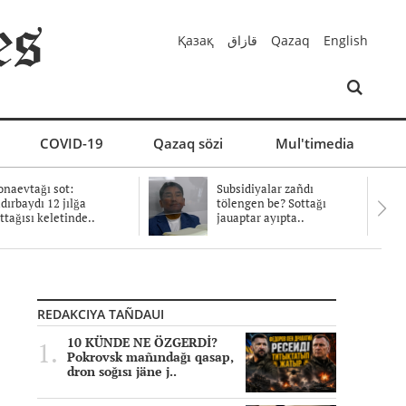
Қазақ
قازاق
Qazaq
English
COVID-19
Qazaq sözi
Mul'timedia
naevtağı sot:
Subsidiyalar zañdı
dırbaydı 12 jılğa
tölengen be? Sottağı
ttağısı keletinde..
jauaptar ayıpta..
REDAKCIYA TAÑDAUI
10 KÜNDE NE ÖZGERDİ?
Pokrovsk mañındağı qasap,
dron soğısı jäne j..