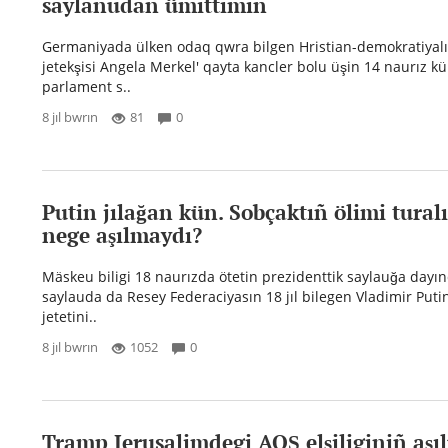
saylanudan ümittimin
Germaniyada ülken odaq qwra bilgen Hristian-demokratiyal
jetekşisi Angela Merkel' qayta kancler bolu üşin 14 naurız kü
parlament s..
8 jıl bwrın
81
0
Putin jılağan kün. Sobçaktıñ ölimi tural
nege aşılmaydı?
Mäskeu biligi 18 naurızda ötetin prezidenttik saylauğa dayı
saylauda da Resey Federaciyasın 18 jıl bilegen Vladimir Puti
jetetini..
8 jıl bwrın
1052
0
Tramp Ierusalimdegi AQŞ elşiliginiñ aşı