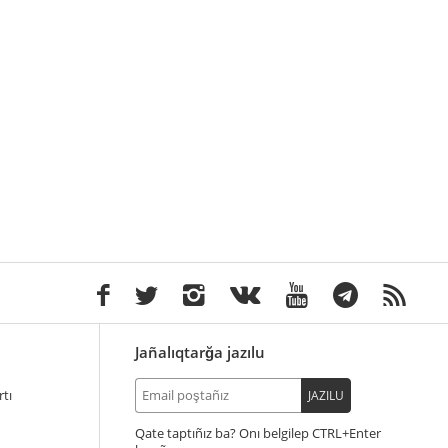
Jañalıqtarğa jazılu
tı
JAZILU
Qate taptıñız ba? Onı belgilep
+Enter