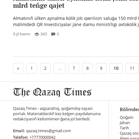
mlrd teñge qajet
Almatınıñ ülken aynalma kölik jolı qwrılısın saluğa 150 mlrd 
mälimdedi QR Investiciyalar jäne damu ministrligi avtokölik j
9 jıl bwrın
343
0
«
1
2
...
7
8
9
10
11
Qazaq Times - aqparattıq, qoğamdıq-sayasi
Bölimde
portalı. Materialdardıñ kez kelgen paydalanuına
Qoğam
redakciyanıñ kelisimimen ğana jol beriledi.
Jahan
Tarih
Email:
qazaq.times@gmail.com
Qazaq söz
Telefon:
+77770000042
Älem qaza