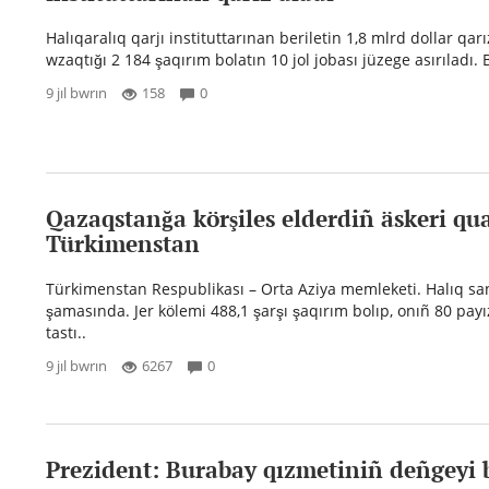
Halıqaralıq qarjı instituttarınan beriletin 1,8 mlrd dollar qa
wzaqtığı 2 184 şaqırım bolatın 10 jol jobası jüzege asırıladı. B
9 jıl bwrın
158
0
Qazaqstanğa körşiles elderdiñ äskeri qua
Türkimenstan
Türkimenstan Respublikası – Orta Aziya memleketi. Halıq sa
şamasında. Jer kölemi 488,1 şarşı şaqırım bolıp, onıñ 80 pay
tastı..
9 jıl bwrın
6267
0
Prezident: Burabay qızmetiniñ deñgeyi 