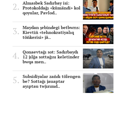
Almasbek Sadırbay isi:
Protokoldağı «kümändi» kol
qoyular, Pavlod..
Maydan şebindegi betbwrıs:
Kievtiñ «tehnokratiyalıq
töñkerisi» jä..
Qonaevtağı sot: Sadırbaydı
12 jılğa sottağısı keletinder
bwqa men..
Subsidiyalar zañdı tölengen
be? Sottağı jauaptar
ayıptau twjırımd..