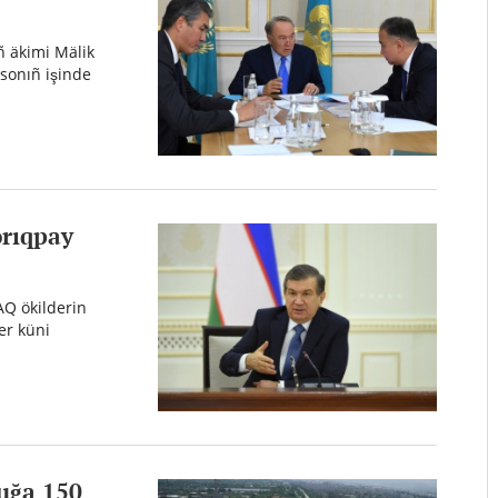
 äkimi Mälik
 sonıñ işinde
orıqpay
AQ ökilderin
er küni
luğa 150