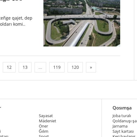
teñge qajet, dep
oldarı komi..
12
13
...
119
120
»
r
Qosımşa
Sayasat
Joba turalı
Mädeniet
Qoldanuşı şar
Öner
Jarnama
i
Ğılım
Sayt kartası
qtarı
Sport
Keri baylanıs