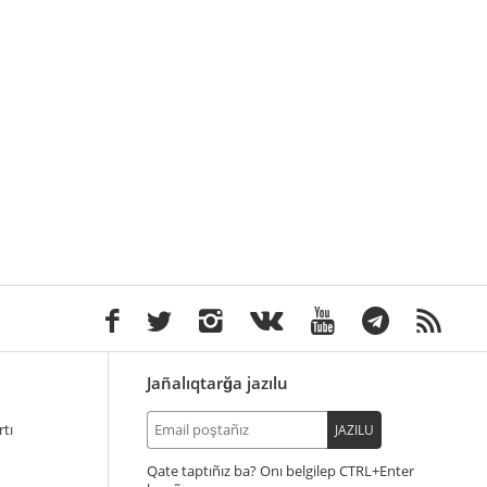
Jañalıqtarğa jazılu
tı
JAZILU
Qate taptıñız ba? Onı belgilep
+Enter