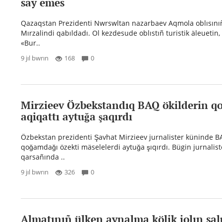
say emes
Qazaqstan Prezidenti Nwrswltan nazarbaev Aqmola oblısınıñ
Mırzalindi qabıldadı. Ol kezdesude oblıstıñ turistik äleuetin,
«Bur..
9 jıl bwrın
168
0
Mirzieev Özbekstandıq BAQ ökilderin q
aqiqattı aytuğa şaqırdı
Özbekstan prezidenti Şavhat Mirzieev jurnalister küninde B
qoğamdağı özekti mäselelerdi aytuğa şıqırdı. Bügin jurnalist
qarsañında ..
9 jıl bwrın
326
0
Almatınıñ ülken aynalma kölik jolın sa