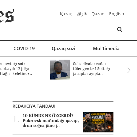
Қазақ
قازاق
Qazaq
English
COVID-19
Qazaq sözi
Mul'timedia
naevtağı sot:
Subsidiyalar zañdı
dırbaydı 12 jılğa
tölengen be? Sottağı
ttağısı keletinde..
jauaptar ayıpta..
REDAKCIYA TAÑDAUI
10 KÜNDE NE ÖZGERDİ?
Pokrovsk mañındağı qasap,
dron soğısı jäne j..