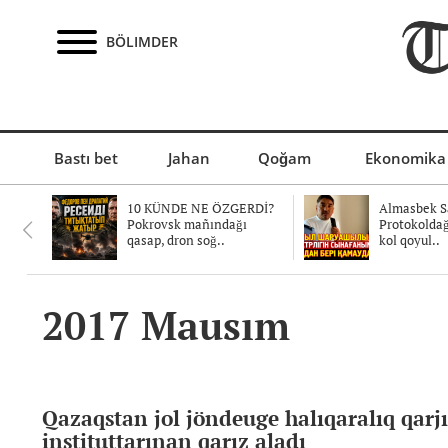
BÖLIMDER
Bastı bet
Jahan
Qoğam
Ekonomika
10 KÜNDE NE ÖZGERDİ?
Almasbek Sa
Pokrovsk mañındağı
Protokolda
qasap, dron soğ..
kol qoyul..
2017 Mausım
Qazaqstan jol jöndeuge halıqaralıq qarjı
instituttarınan qarız aladı