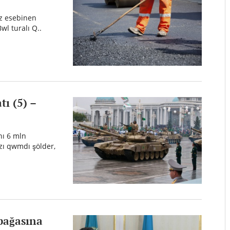
rız esebinen
wl turalı Q..
tı (5) –
nı 6 mln
ızı qwmdı şölder,
bağasına