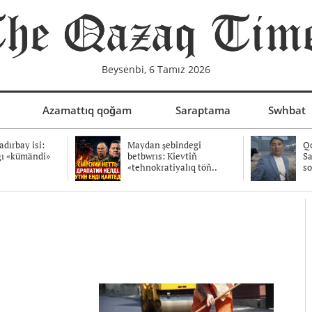
Beysenbi, 6 Tamız 2026
Azamattıq qoğam
Saraptama
Swhbat
dırbay isi:
Maydan şebindegi
Qo
ğı «kümändi»
betbwrıs: Kievtiñ
Sa
«tehnokratiyalıq töñ..
so