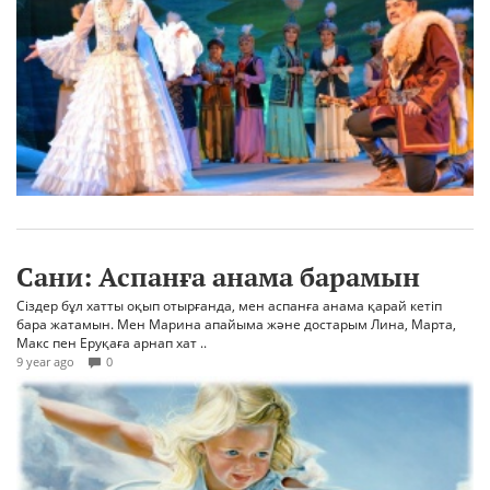
Сани: Аспанға анама барамын
Сіздер бұл хатты оқып отырғанда, мен аспанға анама қарай кетіп
бара жатамын. Мен Марина апайыма және достарым Лина, Марта,
Макс пен Еруқаға арнап хат ..
9 year ago
0