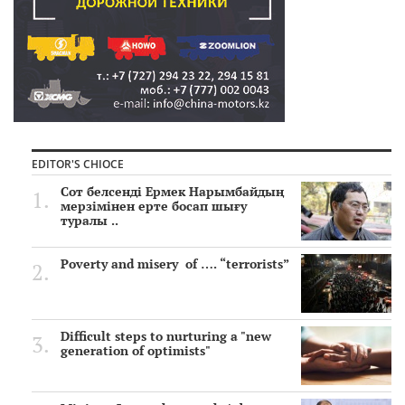
EDITOR'S CHIOCE
Сот белсенді Ермек Нарымбайдың
мерзімінен ерте босап шығу
туралы ..
Poverty and misery of …. “terrorists”
Difficult steps to nurturing a "new
generation of optimists"