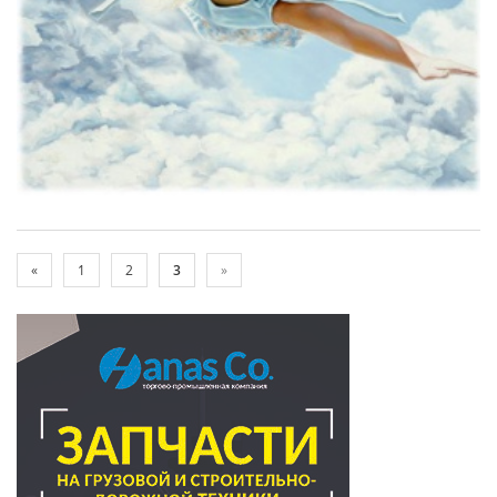
«
1
2
3
»