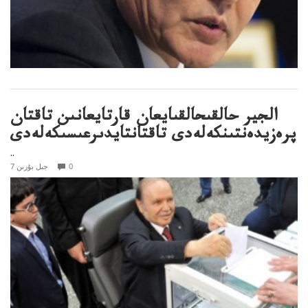
الجير حالقىحالقىايعان قارتايعانىن تاقتان
پرەزيدەنتىنكەلەدى تاقتانتايدىرعىسىكەلەدى
..
0
7 جىل بۇرىن