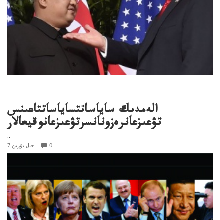
الەمدىك ساياساتتساياساتتاعىنس
تۋعىزعانرەزونانسرتۋعىزعانوقيعالار
..
0
7 جىل بۇرىن