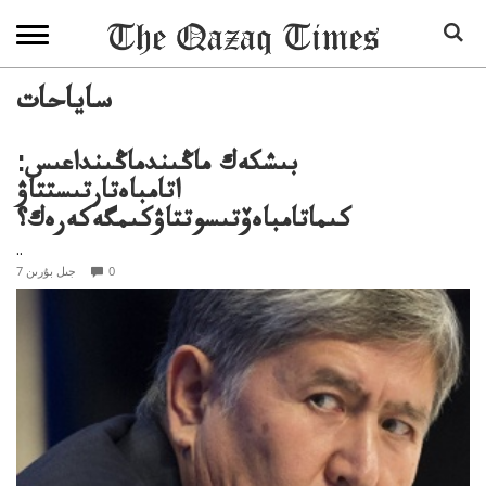
ساياحات
بىشكەك ماڭىندماڭىنداعىس:
اتامباەتارتىستتاۋ
كىماتامباەۆتىسوتتاۋكىمگەكەرەك؟
..
0
7 جىل بۇرىن