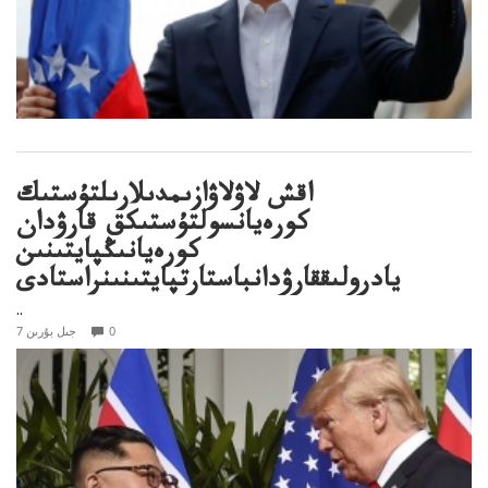
اقش لاۋلاۋازىمدىلارىلتۇستىك
كورەيانسولتۇستىكق قارۋدان
كورەيانىڭپايتىنىن
يادرولىققارۋدانباستارتپايتىنىنراستادى
..
0
7 جىل بۇرىن