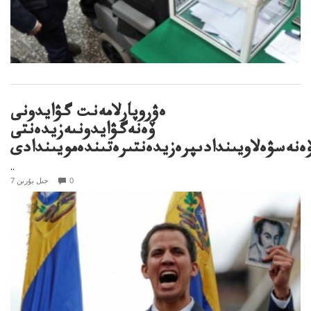
ەۋروپارلامەنت گۋايدونى
ۆەنەگۋايدونىەزيدەنتى
ەنەسۋەلاويىندادىپرەزيدەنتىرەتىندەمويىندادى
..
0
7 جىل بۇرىن