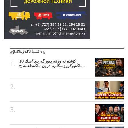
رەداكتسيا تاڭداۋىتاڭداۋى
10 كۇندە نە وزنەردىوزگەردى؟سك
ماڭىنپوكروۆسكاپ، درون ماڭىنداعىنە ج..