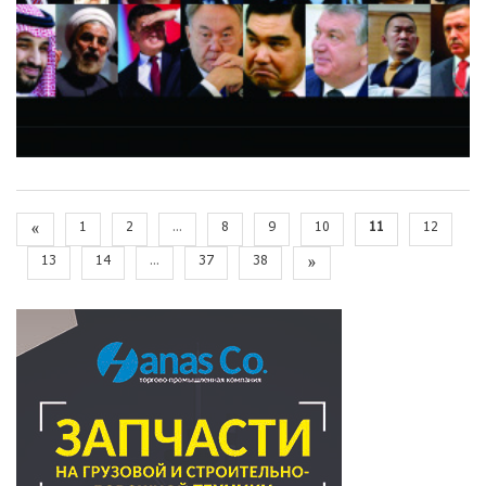
«
1
2
...
8
9
10
11
12
13
14
...
37
38
»