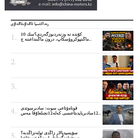
رەداكتسيا تاڭداۋىتاڭداۋى
10 كۇندە نە وزنەردىوزگەردى؟سك
ماڭىنپوكروۆسكاپ، درون ماڭىنداعىنە ج..
قوناەۆتاعى سوت: سادىرسوتدى
12سادىربايدىتاعىسى كەلە12نجىلعاۇقا مەس..
سۋبسيديالار زاڭدى تولەنزاڭدىە؟
سوتتولەنگەناپتار ايىبە؟ۋ تسوتتاعىا..