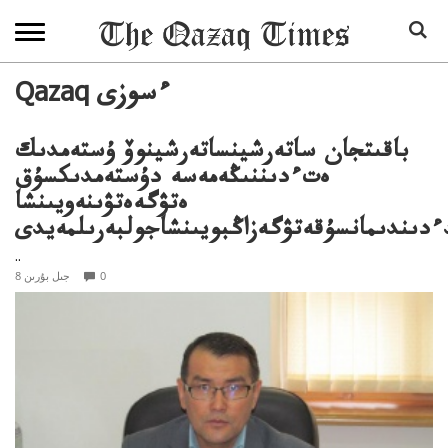
Qazaq ءسوزى
باقىتجان ساتەرشينساتەرشينوۆ ۇستەمدىك
ەتءدىننىڭەمەسە دۇستەمدىكسۇق
ەتۋگەەتۋىنەويىنشا
ءدىندىمانسۇقەتۋگەزاڭبويىنشاجولبەرىلمەيدى
..
0
8 جىل بۇرىن