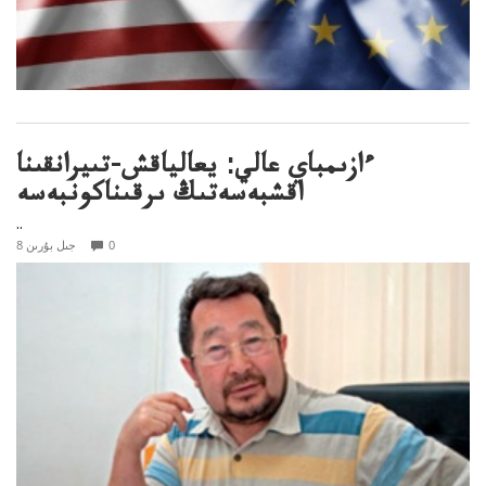
ءازىمباي عالي: يعالياقش-تىيرانقىنا
اقشبەسەتىڭ ىرقىناكونبەسە
..
0
8 جىل بۇرىن