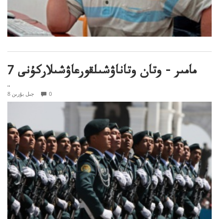
7 مامىر - وتان وتاناۋشىلقورعاۋشىلاركۇنى
..
0
8 جىل بۇرىن