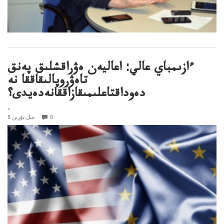
ءازىمباي عالي: اعاليەن ەۋراقشلىق پەنق
تاەۋروپالىقاققا نە
دەوداقتاعلىمىقازاققانەدەيدى؟
..
0
8 جىل بۇرىن