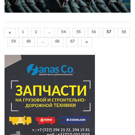
«
1
2
...
54
55
56
57
58
59
60
...
66
67
»