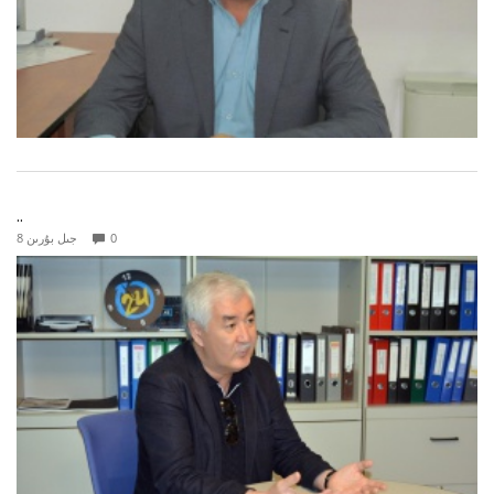
..
0
8 جىل بۇرىن