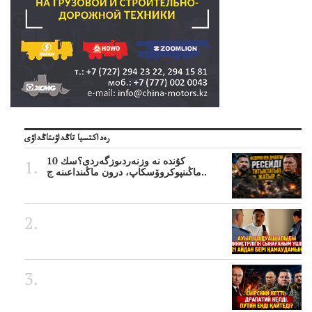
رەداكتسيا تاڭداۋىتاڭداۋى
10 كۇندە نە وزنەردىوزگەردى؟سك
ماڭىنپوكروۆسكاپ، درون ماڭىنداعىنە ج..