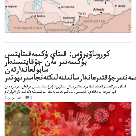
كوروناۆيرۋس: قىتاي ۇكىمەقىتايتىس
بۇكىمەتىر مەن جۇقايتىسندار
سابولعاندارتەن
ەنتىرجۇقتىرعاندارسانىننەلىكتەنجاسىرىپوتىر
قىتاي سوڭعىسوڭعىاعاتتا24وساعاتتاۋستان بىكوروناۆيرۋستانايتىس بولعان جوبىردەەن
اقپءبىرت جاادامادى. قايتىس، مامانبولعانتايدىڭ جوقلمىشدەگەنت تارااقپاراتاع..
0
6 جىل بۇرىن