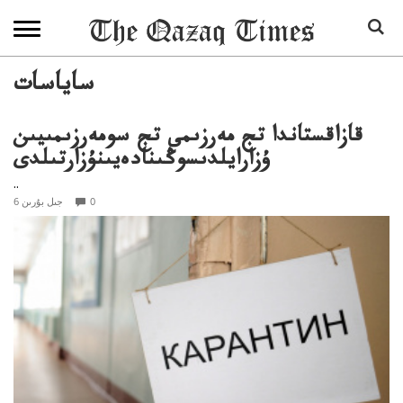
ساياسات
قازاقستاندا تج مەرزىمى تج سومەرزىمىيىن
ۇزارايلدىسوڭىنادەيىنۇزارتىلدى
..
0
6 جىل بۇرىن