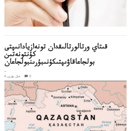
قىتاي ورتالورتالىقدان تونەازيادانىپتى
كۇنتونەتىن
بولجاعاقاۋىپتىكۇنىبۇرىنبولجاعان
..
0
6 جىل بۇرىن