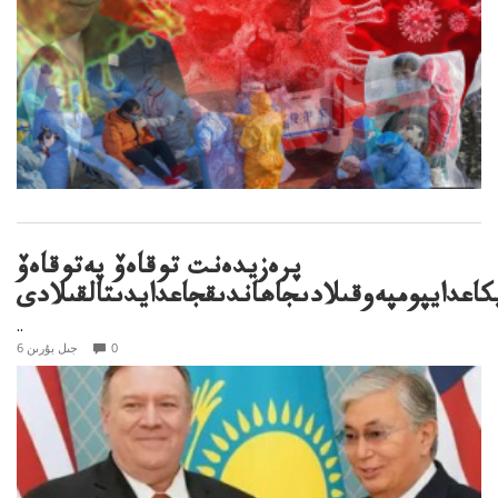
پرەزيدەنت توقاەۆ پەتوقاەۆ
كاعدايپومپەوقىلادىجاھاندىقجاعدايدىتالقىلادى
..
0
6 جىل بۇرىن