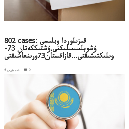
802 cases: قىزىلوردا وبلىسى
ۇشوبلىسىىلىكتى.ۇشتىككەتان 73-
وىلىكتىشىقتى...قازاقستان73ورىنعاشىقتى
..
0
6 جىل بۇرىن