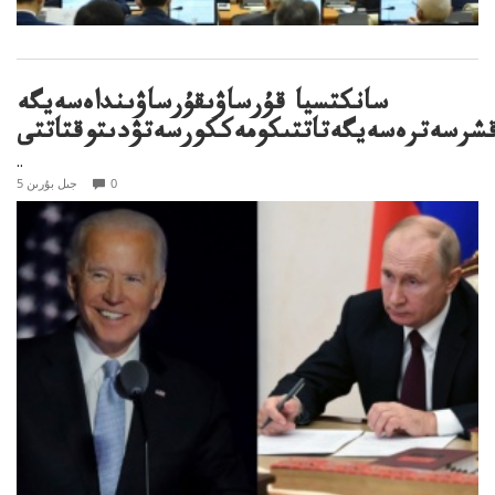
سانكتسيا قۇرساۋىقۇرساۋىنداەسەيگە
شرسەترەسەيگەتاتتىكومەككورسەتۋدىتوقتاتتى
..
0
5 جىل بۇرىن