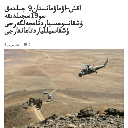
اقش-اۋعاۋعانستان9 جىلدىق
سو19سجىلدىقە
ۇشقانسوعىسياردتاعجەلگەرجى
ۇشقانميللياردتاعانقارجى
..
0
5 جىل بۇرىن