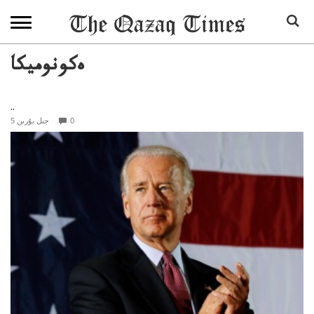
ەكونوميكا
..
0
5 جىل بۇرىن