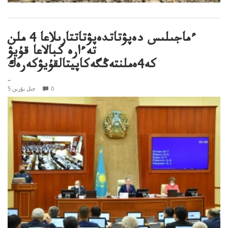
ءماجىلىس دەپۋتاتدەپۋتاتتارىلاعا 4 ملن
تەءارە كبالاعا قۇيۋ
كە4ەملنتەڭگەكاپيتالقۇيۋكەرەك
..
0
5 جىل بۇرىن