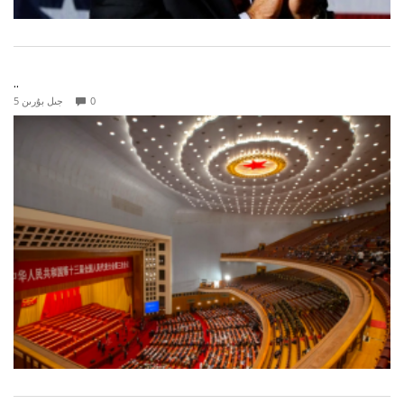
..
0
5 جىل بۇرىن