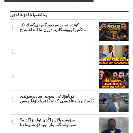
رەداكتسيا تاڭداۋىتاڭداۋى
10 كۇندە نە وزنەردىوزگەردى؟سك
ماڭىنپوكروۆسكاپ، درون ماڭىنداعىنە ج..
قوناەۆتاعى سوت: سادىرسوتدى
12سادىربايدىتاعىسى كەلە12نجىلعاۇقا مەس..
سۋبسيديالار زاڭدى تولەنزاڭدىە؟
سوتتولەنگەناپتار ايىبە؟ۋ تسوتتاعىا..