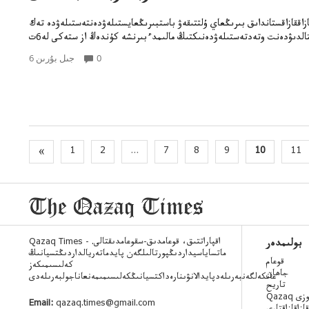
زاققازاقستانداىق بىرىڭعاي ۇلتتىقەۋ باستبىرىڭعايستىلەۋدەنتەستىلەۋدە تەك
0
6 جىل بۇرىن
«
1
2
...
7
8
9
10
11
Qazaq Times - اقپاراتتىق، قوعامدىق-سقوعامدىقتالى.
بولىمدەر
ماتساياسيداردىڭپورتالىلگەن پايدماتەريالداردىڭتسيانىڭ
قوعام
كەلىسىمىكەز
جاھان
عانكەلگەنبەرىلەدپايدالانۋىنارەداكتسيانىڭكەلىسىمىمەنعاناجولبەرىلەدى
تاريح
 ءسوزى
Email:
qazaq.times@gmail.com