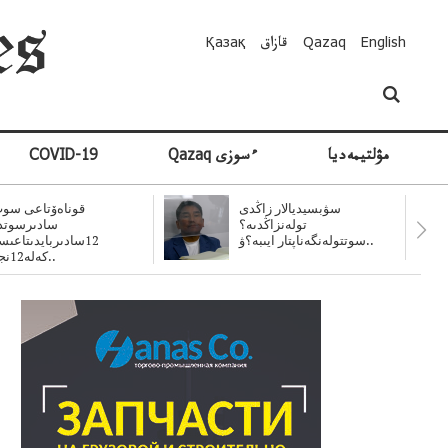
English
Qazaq
قازاق
Қазақ
مۋلتيمەديا
Qazaq ءسوزى
COVID-19
سۋبسيديالار زاڭدى
قوناەۆتاعى سوت
تولەنزاڭدىە؟
سادىرسوتد
سوتتولەنگەناپتار ايىبە؟ۋ..
12سادىربايدىتاعى
كەلە12نجى..