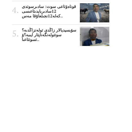
قوناەۆتاعى سوت: سادىرسوتدى
12سادىربايدىتاعىسى
كەلە12نجىلعاۇقا مەس..
سۋبسيديالار زاڭدى تولەنزاڭدىە؟
سوتتولەنگەناپتار ايىبە؟ۋ
تسوتتاعىا..