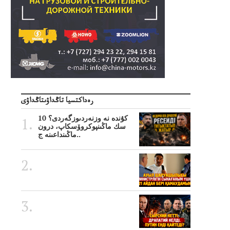
رەداكتسيا تاڭداۋىتاڭداۋى
10 كۇندە نە وزنەردىوزگەردى؟
سك ماڭىنپوكروۆسكاپ، درون
ماڭىنداعىنە ج..