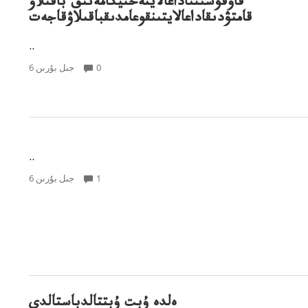
قاوقۋشىنىاداعالايتەحنيكامەنىق باقىلاۋ
قامتۋدىقاداعالايتىنقوعامدىقباقىلاۋقاجەت
..
0
6 جىل بۇرىن
..
1
6 جىل بۇرىن
ەلدە ۇبت ۇبتتالدباستالدى