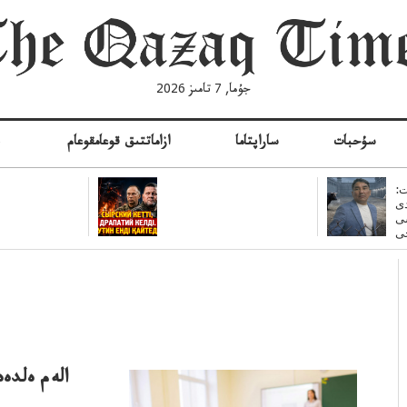
جۇما, 7 تامىز 2026
سۇحبات
ساراپتاما
ازاماتتىق قوعامقوعام
ە
:
ى
سى