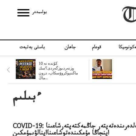
بولىمدەر
كونوميكا
قوعام
جاھان
باستى بەتبەت
10 كۇندە نە
وزنەردىوزگەردى؟سك
ماڭىنپوكروۆسكاپ، درون
ماڭ..
ءبىلىم
COVID-19: الەم ەلدەەلدەرىندەتەپتەر جاڭمەكتەپتەرشاعىنا
اينجاڭا مۇمكىندەتوشاعىنااينالۋىمۇمكىن