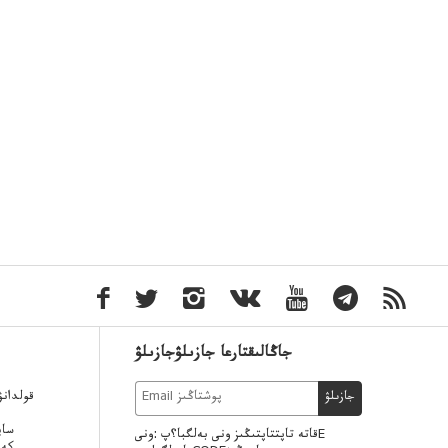
جاڭالىقتارعا جازىلۋجازىلۋ
قولدان
جازىلۋ
ساي
قاتە تاپتتاپتىڭىز ونى بەلگبا؟پ :ونىE