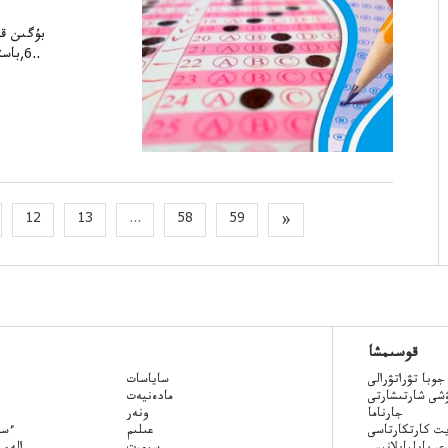
بۇگىن قا
6,باستالدىۋدەنت وتەدتەستىلەۋدەنىكتىڭ مالىمدءبىرنشە كۇندەڭ از ستەكى لە6ت..
12
13
...
58
59
»
قوسىمشا
جوبا تۋراتۋرالى
ساياسات
ۋشى شارتىشارتى
مادەنيەت
جارناما
ونەر
ت كارتكارتاسى
عىلىم
Qazaq