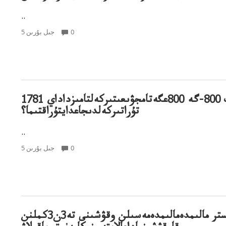
..
0
5 جىل بۇرىن
1781 ءولىمنىڭ 800-گە 800عگەتامجۋىعىتىركەلتامىزداداي
تۇراتىركەلدىجاعدايتۇراقتىما؟
..
0
5 جىل بۇرىن
مينيستر مالىمدەمالىمدەمەسىلن وقۋشىنى تە3ن3كملنن