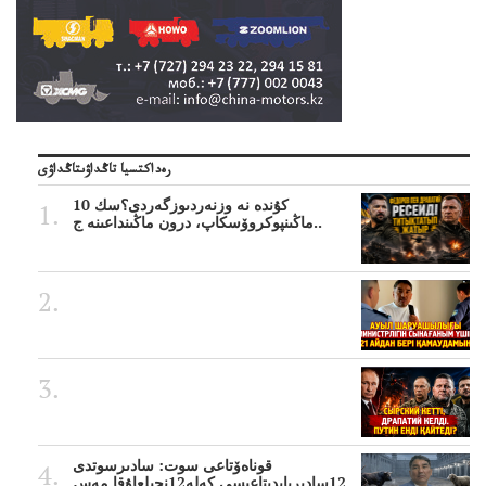
رەداكتسيا تاڭداۋىتاڭداۋى
10 كۇندە نە وزنەردىوزگەردى؟سك
ماڭىنپوكروۆسكاپ، درون ماڭىنداعىنە ج..
قوناەۆتاعى سوت: سادىرسوتدى
12سادىربايدىتاعىسى كەلە12نجىلعاۇقا مەس..