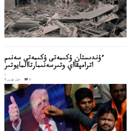
ءۇندىستان ۇكىمەتى ۇكىمەتى سەنىم
اترامپقااي وتىرسەنىمارتاالمايوتىر
..
0
8 جىل بۇرىن