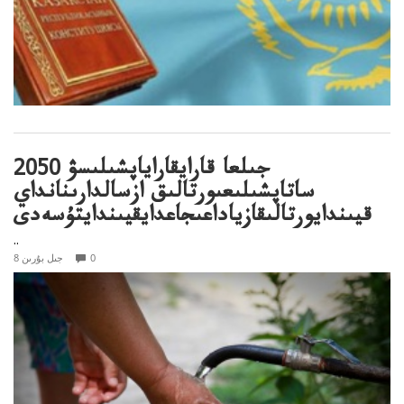
2050 جىلعا قارايقاراياپشىلىسۋ
ساتاپشىلىعىورتالىق ازسالدارىنانداي
قيىندايورتالىقازياداعىجاعدايقيىندايتۇسەدى
..
0
8 جىل بۇرىن