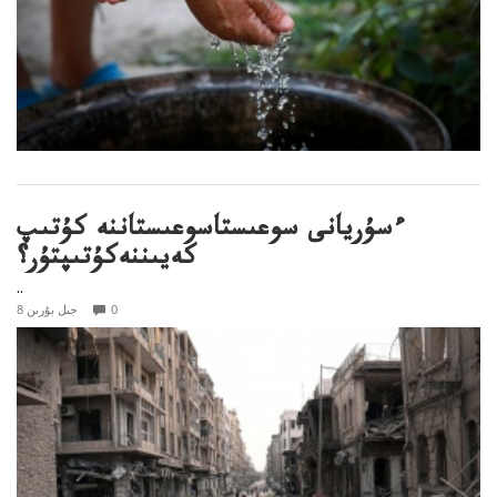
ءسۇريانى سوعىستاسوعىستاننە كۇتىپ
كەيىننەكۇتىپتۇر؟
..
0
8 جىل بۇرىن