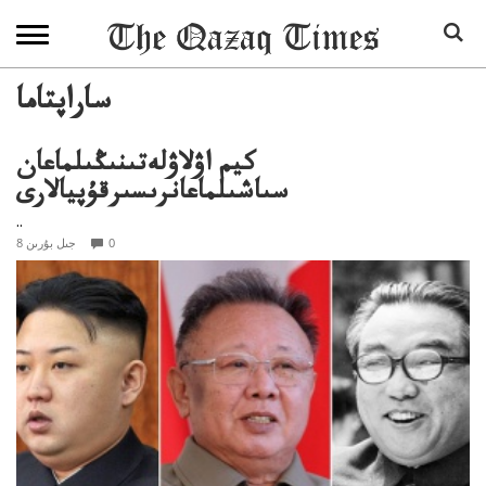
ساراپتاما
كيم اۋلاۋلەتىنىڭىلماعان
سىاشىلماعانرىسىرقۇپيالارى
..
0
8 جىل بۇرىن