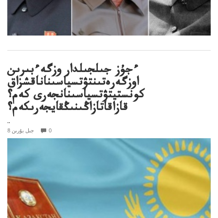
ءجۇز جىلجىلدار وزگەءبىرىن
اوزگەرەتىنتۋتسياسىناناقشزاق
كونستيتۋتسياسىنانجەرى كەم؟
قازاقاتازاڭىنىڭقايجەرىكەم؟
..
0
8 جىل بۇرىن