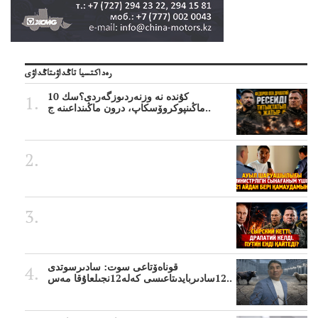
رەداكتسيا تاڭداۋىتاڭداۋى
10 كۇندە نە وزنەردىوزگەردى؟سك
ماڭىنپوكروۆسكاپ، درون ماڭىنداعىنە ج..
قوناەۆتاعى سوت: سادىرسوتدى
12سادىربايدىتاعىسى كەلە12نجىلعاۇقا مەس..