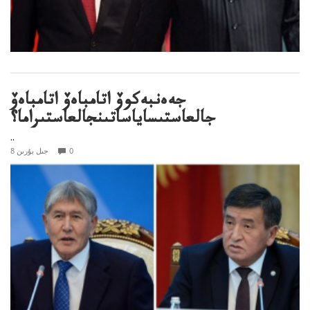
جەەنبەكوۆ اتامباەۆ اتامباەۆ
جالعاستىساياساتىنجالعاستىراما؟
..
0
8 جىل بۇرىن