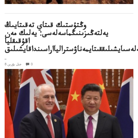
وڭتۇستىك قىتاي تەقىتايىڭ
يەلتەڭىزىنىڭماسەلەسى: يەلىك مەن
اقۇقىقليا
لەسىايشىلىققىتايمەناۋستراليااراسىنداقايشىلىق
..
0
8 جىل بۇرىن