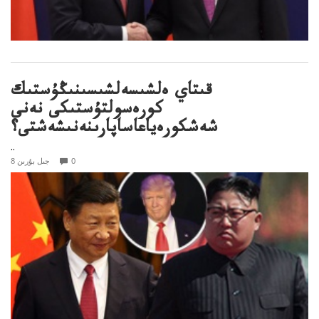
قىتاي ەلشىسەلشىسىنىڭۇستىك
كورەسولتۇستىكى نەنى
شەشكورەياعاساپارىنەنىشەشتى؟
..
0
8 جىل بۇرىن