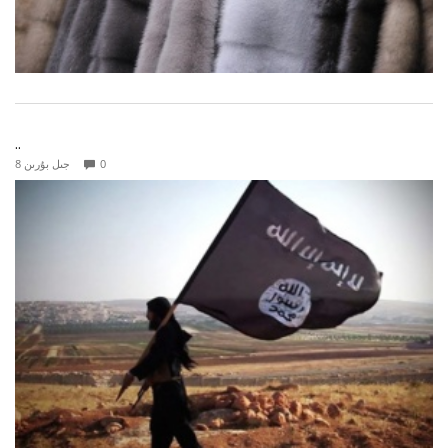
..
0
8 جىل بۇرىن