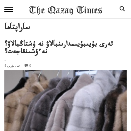
ساراپتاما
تەرى بۇيىبۇيىمدارىنبالاۋ نە ۇشتاڭبالاۋ؟
نەءۇشىنقاجەت؟
..
0
8 جىل بۇرىن