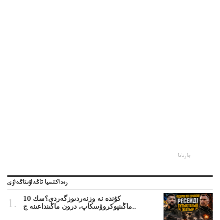
جارناما
رەداكتسيا تاڭداۋىتاڭداۋى
10 كۇندە نە وزنەردىوزگەردى؟سك
ماڭىنپوكروۆسكاپ، درون ماڭىنداعىنە ج..