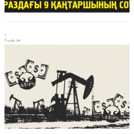
..
3 جىل بۇرىن