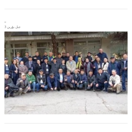
..
3 جىل بۇرىن