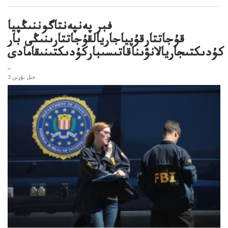
فبر پەنپەنتاگوننىڭپيا
قۇجاتتارقۇپياجاريالقۇجاتتارىنىڭى بار
كۇدىكتىجاريالانۋىناقاتىسىباركۇدىكتىنىقامادى
..
3 جىل بۇرىن