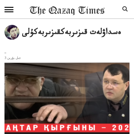
ەسداۋلەت قىزىربەكقىزىربەكۇلى
..
3 جىل بۇرىن