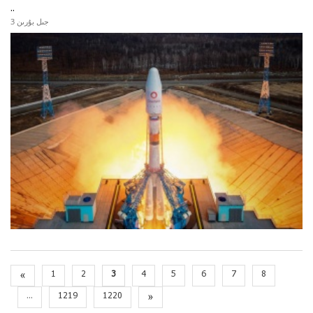
..
3 جىل بۇرىن
«
1
2
3
4
5
6
7
8
...
1219
1220
»