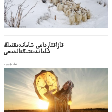
قازاقتارداعى شاماندىقتىڭ
شاماندىقتىڭقالدىعى
..
9 جىل بۇرىن