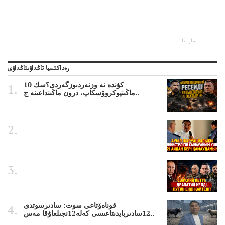
جارناما
رەداكتسيا تاڭداۋىتاڭداۋى
10 كۇندە نە وزنەردىوزگەردى؟سك
ماڭىنپوكروۆسكاپ، درون ماڭىنداعىنە ج..
قوناەۆتاعى سوت: سادىرسوتدى
12سادىربايدىتاعىسى كەلە12نجىلعاۇقا مەس..