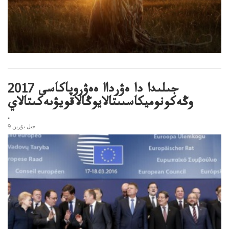
2017 جىلىدا دا ەۋرداا ەەۋروپاكاسى
وڭەكونوميكاسىىتالايوڭالاقويۋىەكىتالاي
..
9 جىل بۇرىن