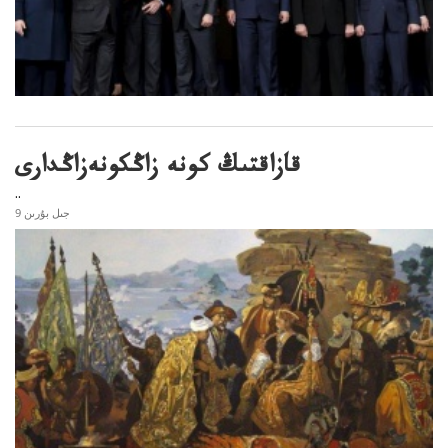
قازاقتىڭ كونە زاڭكونەزاڭدارى
..
9 جىل بۇرىن