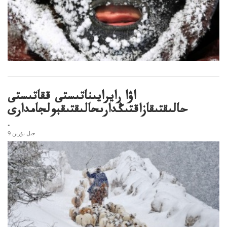
اۋا رايرايىناتىستى ققاتىستى
حالىقتىقازاقتىڭدارىحالىقتىقبولجامدارى
..
9 جىل بۇرىن