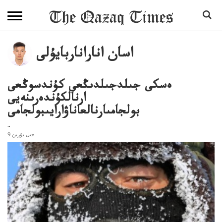
اسان اناراناربايۇلى
ەسكى جىلدجىلدىڭعى كۇندسوڭعى
ارنالكۇندەرىنەيى
بولجامىارنالعاناۋارايىبولجامى
..
9 جىل بۇرىن