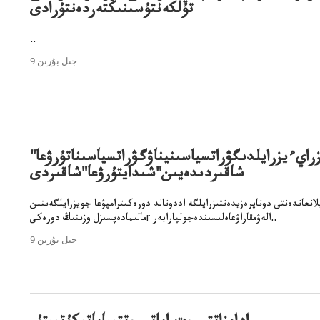
تۇلكەنتۇسىنىكتەردەنتۇرادى
..
9 جىل بۇرىن
رايءيزرايلدىگۋراتسياسىنيناۋگۋراتسياسىناتۇرۋعا"
شاقىردىدەيىن"شىدايتۇرۋعا"شاقىردى
نعاندەنتى دوناپرەزيدەنتىزرايلگە اددونالد دورەكىترامپۋعا جويزرايلگەىنىن
مالىمادەپسىزل وزىنىڭ دورەكىr الەۋمقاراۋعاەلىسىندەجولپارابەر..
9 جىل بۇرىن