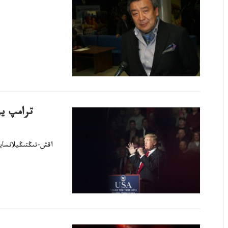
ترامپ يز
اقش-تىڭتىڭيلانسايلا