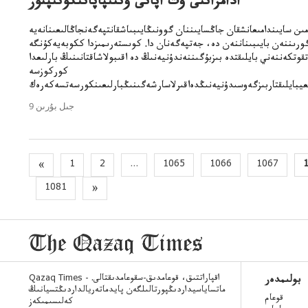
ادامزاتتى وت اپاتى وتتىپاپاتىكۇتىپتۇر
امىن سايىندامىعانشقان جاڭسايىننان گوونىڭايىبىاشقانتپەگەنجاڭالىعىنانەيە
ورىننەن بايىبىناننەن دە، جەتپەگەنان دا. كوىستەرىمىزدا ككوبەيەكۇنگە
قوتكەننەني بايلىقتدە بىزبۇگىننەندۇنيەنىڭ دە اقىبولاشاقتانىنىڭ بارلىعدا
كوركوزسە
يعيبايلىقتاربىزگەوسىدۇنيەنىڭدەاقىرلاسارشەگىنىڭبارلىعىنكورسەتسەكەرەك
9 جىل بۇرىن
«
1
2
...
1065
1066
1067
1081
»
Qazaq Times - اقپاراتتىق، قوعامدىق-سقوعامدىقتالى.
بولىمدەر
ماتساياسيداردىڭپورتالىلگەن پايدماتەريالداردىڭتسيانىڭ
قوعام
كەلىسىمىكەز