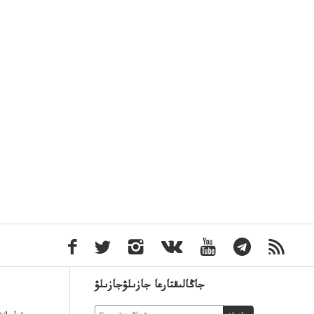
جاڭالىقتارعا جازىلۋجازىلۋ