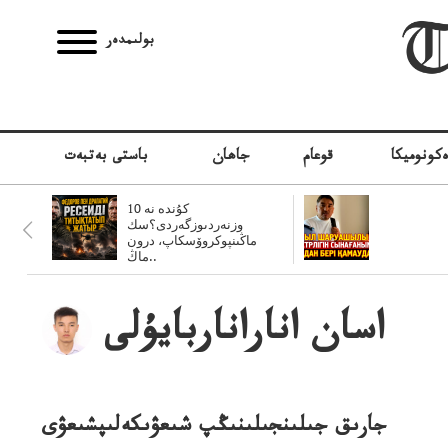
بولىمدەر
كونوميكا
قوعام
جاھان
باستى بەتبەت
10 كۇندە نە
وزنەردىوزگەردى؟سك
ماڭىنپوكروۆسكاپ، درون
ماڭ..
اسان اناراناربايۇلى
جارىق جىلىنجىلىنىڭپ شىعۋىكەلىپشىعۋى