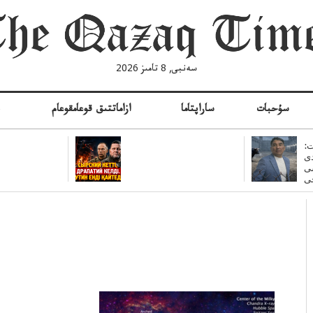
سەنبى, 8 تامىز 2026
سۇحبات
ساراپتاما
ازاماتتىق قوعامقوعام
ە
:
ى
سى