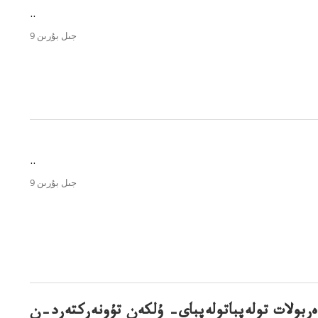
..
9 جىل بۇرىن
..
9 جىل بۇرىن
ەربولات تولەپباتولەپباي– ۇلكەن تۇونەركتەرد–ن