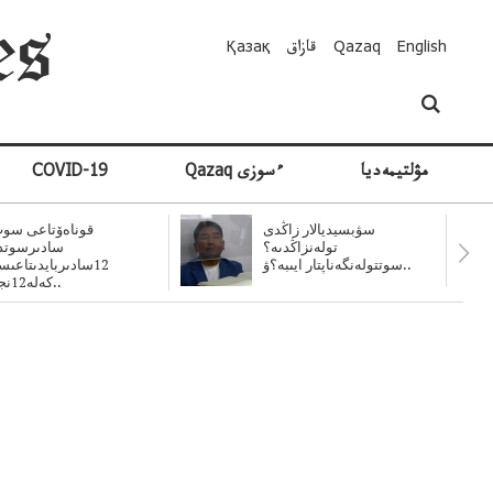
English
Qazaq
قازاق
Қазақ
مۋلتيمەديا
Qazaq ءسوزى
COVID-19
سۋبسيديالار زاڭدى
قوناەۆتاعى سوت
تولەنزاڭدىە؟
سادىرسوتد
سوتتولەنگەناپتار ايىبە؟ۋ..
12سادىربايدىتاعى
كەلە12نجى..