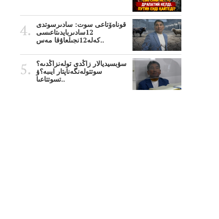
قوناەۆتاعى سوت: سادىرسوتدى
12سادىربايدىتاعىسى
كەلە12نجىلعاۇقا مەس..
سۋبسيديالار زاڭدى تولەنزاڭدىە؟
سوتتولەنگەناپتار ايىبە؟ۋ
تسوتتاعىا..