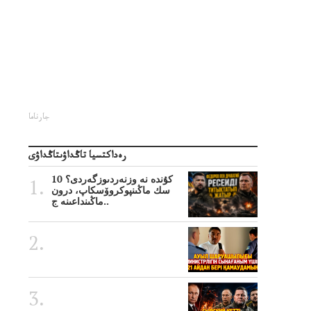
جارناما
رەداكتسيا تاڭداۋىتاڭداۋى
10 كۇندە نە وزنەردىوزگەردى؟
سك ماڭىنپوكروۆسكاپ، درون
ماڭىنداعىنە ج..