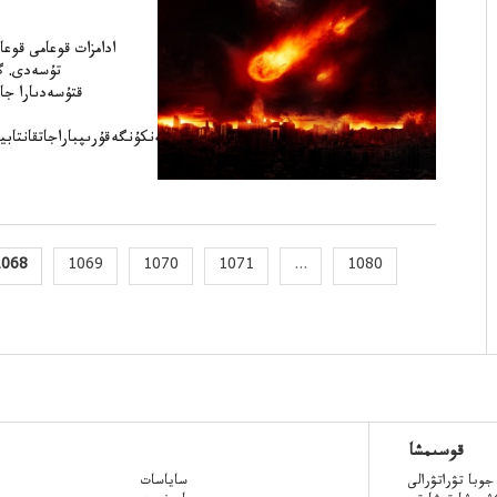
ادامزات قوعامى قوع
تۇسەدى. گ
قتۇسەدىارا جات
كالدىمىزداكۇننەنكۇنگەقۇرىپباراجاتقانتاب
1068
1069
1070
1071
...
1080
قوسىمشا
جوبا تۋراتۋرالى
ساياسات