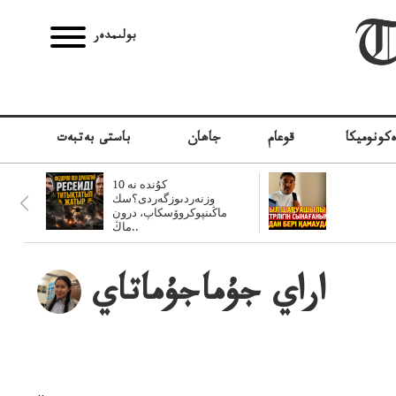
بولىمدەر
كونوميكا
قوعام
جاھان
باستى بەتبەت
10 كۇندە نە
وزنەردىوزگەردى؟سك
ماڭىنپوكروۆسكاپ، درون
ماڭ..
اراي جۇماجۇماتاي
..