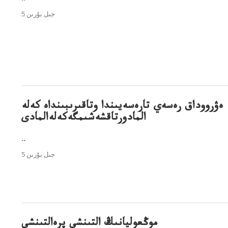
5 جىل بۇرىن
ەۋرووداق رەسەي تارەسەيىندا وتاقىرىبىنداە كەلە
المادورتاقشەشىمگەكەلەالمادى
..
5 جىل بۇرىن
موڭعوليانىڭ التىنشى پرەالتىنشى