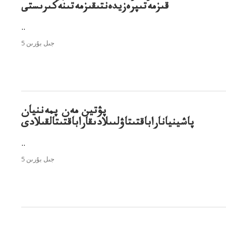
قىزمەتىپرەزيدەنتىقىزمەتىنەكىرىستى
..
5 جىل بۇرىن
پۋتين مەن پمەننيان
پاشينياناراباقتىتاۋلىىلادىقاراباقتىتالقىلادى
..
5 جىل بۇرىن