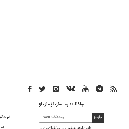
جاڭالىقتارعا جازىلۋجازىلۋ
قولدان
جازىلۋ
ساي
قاتە تاپتتاپتىڭىز ونى بەلگبا؟پ :ونىE