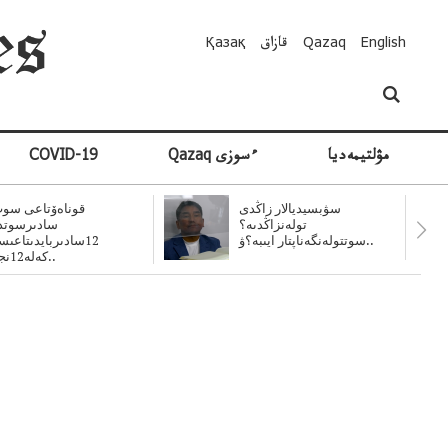
English
Qazaq
قازاق
Қазақ
مۋلتيمەديا
Qazaq ءسوزى
COVID-19
سۋبسيديالار زاڭدى
قوناەۆتاعى سوت
تولەنزاڭدىە؟
سادىرسوتد
سوتتولەنگەناپتار ايىبە؟ۋ..
12سادىربايدىتاعى
كەلە12نجى..