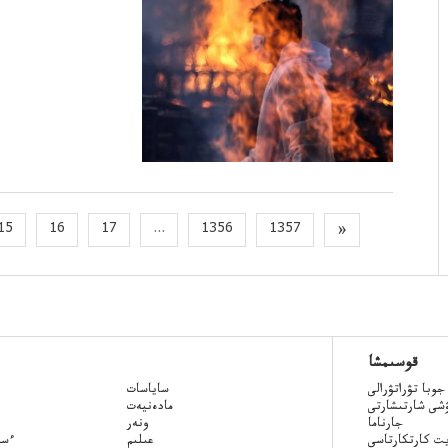
15
16
17
...
1356
1357
»
قوسىمشا
جوبا تۋراتۋرالى
ساياسات
ۋشى شارتىشارتى
مادەنيەت
جارناما
ونەر
ت كارتكارتاسى
عىلىم
Qazaq