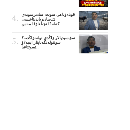
قوناەۆتاعى سوت: سادىرسوتدى
12سادىربايدىتاعىسى
كەلە12نجىلعاۇقا مەس..
سۋبسيديالار زاڭدى تولەنزاڭدىە؟
سوتتولەنگەناپتار ايىبە؟ۋ
تسوتتاعىا..