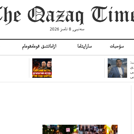
سەنبى, 8 تامىز 2026
سۇحبات
ساراپتاما
ازاماتتىق قوعامقوعام
ە
:
ى
سى