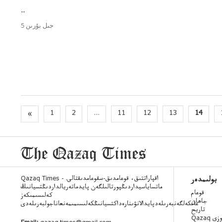
..
5 جىل بۇرىن
«
1
2
...
11
12
13
14
Qazaq Times - اقپاراتتىق، قوعامدىق-سقوعامدىقتالى.
بولىمدەر
ماتساياسيداردىڭپورتالىلگەن پايدماتەريالداردىڭتسيانىڭ
قوعام
كەلىسىمىكەز
جاھان
عانكەلگەنبەرىلەدپايدالانۋىنارەداكتسيانىڭكەلىسىمىمەنعاناجولبەرىلەدى
تاريح
 ءسوزى