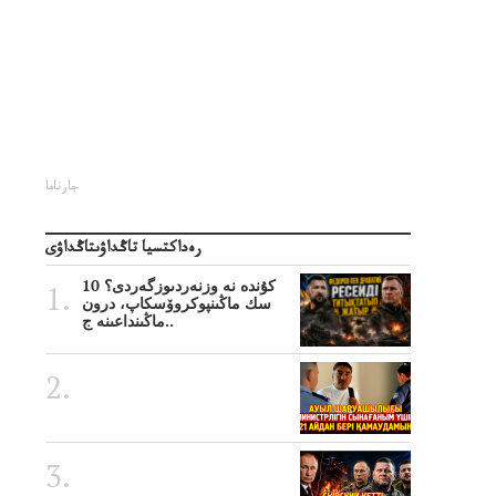
جارناما
رەداكتسيا تاڭداۋىتاڭداۋى
10 كۇندە نە وزنەردىوزگەردى؟
سك ماڭىنپوكروۆسكاپ، درون
ماڭىنداعىنە ج..