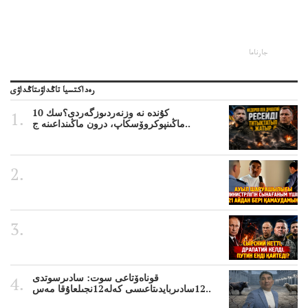
جارناما
رەداكتسيا تاڭداۋىتاڭداۋى
10 كۇندە نە وزنەردىوزگەردى؟سك
ماڭىنپوكروۆسكاپ، درون ماڭىنداعىنە ج..
قوناەۆتاعى سوت: سادىرسوتدى
12سادىربايدىتاعىسى كەلە12نجىلعاۇقا مەس..