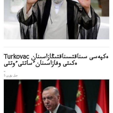
Turkovac ەكپەسى سىناقتسىناقتىڭازاسىنان
ەكىتى وفازاسىنانءساتتىءوتتى
..
5 جىل بۇرىن