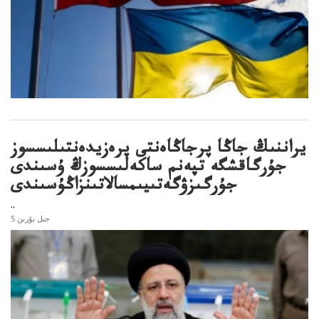
يراننىڭ جاڭا پرجاڭاەنتى پرەزيدەنتىلىسسوز
جۇرگاقشگە تپەنم ساكەلىسسوزڭ ۇسىندى
جۇرگىزۋگەتىيىمسالاتىنزاڭۇسىندى
..
5 جىل بۇرىن