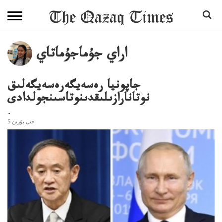
اراي جۇماجۇماتاي
جاپونيا رەسەيگەرەسەيگەلىق
نوتانارازىلىقدىنوتاسىنجولدادى
..
5 جىل بۇرىن