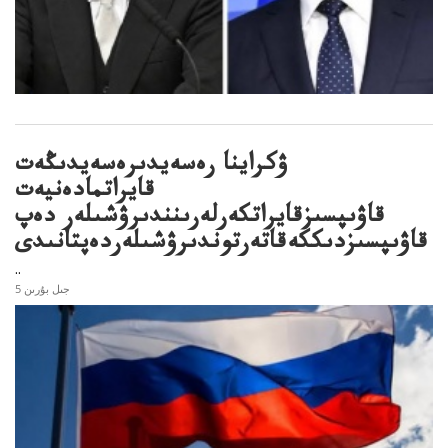
ۋكراينا رەسەيدىرەسەيدىڭەت
قايراتمادەنيەت
قاۋىپسىزقايراتكەرلەرىنندىرۋشىلەر دەپ
قاۋىپسىزدىككەقاتەرتوندىرۋشىلەردەپتانىدى
..
5 جىل بۇرىن