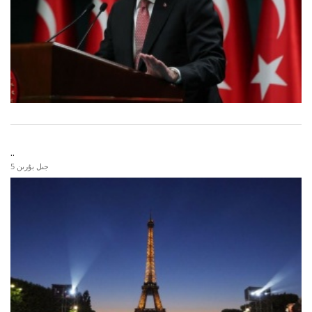
..
5 جىل بۇرىن