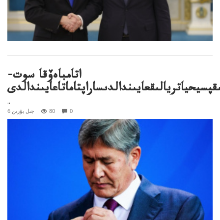
اتامباەۆقا سوت-
پسيحياتريالىقعايىندالدىساراپتاماتاعايىندالدى
..
0
80
6 جىل بۇرىن