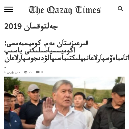
2019 جەلتوقسان
قىرعىزستان مەم. كوميسمەمسى:
اكوميسسياسىلىكتى باسىپ
اتامباەۆسپارلاعانبيلىكتىباسىپالۋدىجوسپارلاعان
..
0
72
6 جىل بۇرىن