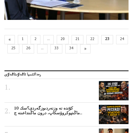
«
1
2
...
20
21
22
23
24
25
26
...
33
34
»
رەداكتسيا تاڭداۋىتاڭداۋى
10 كۇندە نە وزنەردىوزگەردى؟سك
ماڭىنپوكروۆسكاپ، درون ماڭىنداعىنە ج..