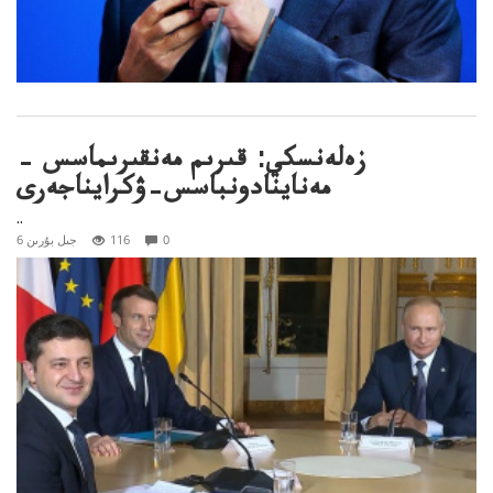
زەلەنسكي: قىرىم مەنقىرىماسس –
مەناينادونباسس–ۋكرايناجەرى
..
0
116
6 جىل بۇرىن