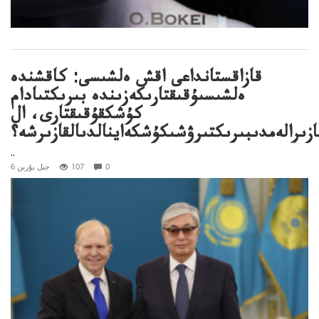
قازاقستانداعى اقش ەلشىسى: كاقشندە
ەلشىسىۇقىقتارىكەزىندە بىرىكتىادام
كۇشكقۇقىقتارى، ال
ازىرالەمدىبىرىكتىرۋشىكۇشكەاينالدىالقازىرشە؟
..
0
107
6 جىل بۇرىن