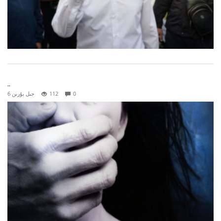
..
0
112
6 جىل بۇرىن