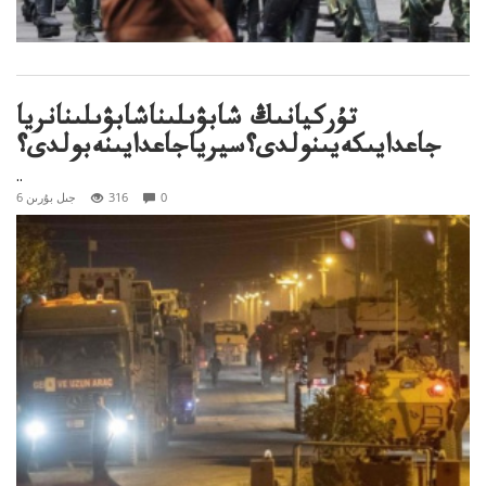
تۇركيانىڭ شابۋىلىناشابۋىلىنانريا
جاعدايىكەيىنولدى؟سيرياجاعدايىنەبولدى؟
..
0
316
6 جىل بۇرىن