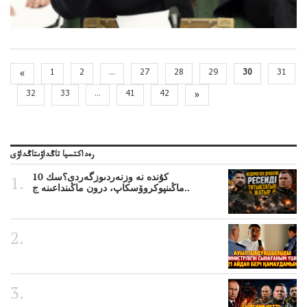
«
1
2
...
27
28
29
30
31
32
33
...
41
42
»
رەداكتسيا تاڭداۋىتاڭداۋى
10 كۇندە نە وزنەردىوزگەردى؟سك
ماڭىنپوكروۆسكاپ، درون ماڭىنداعىنە ج..