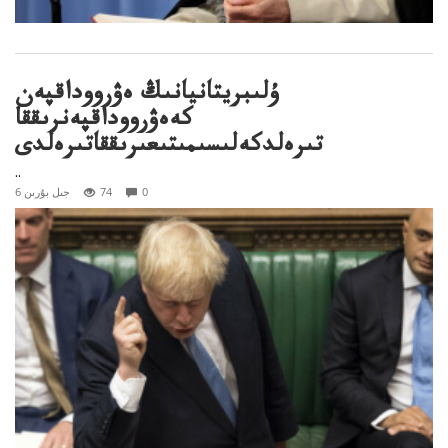
ۇلىبريتانيانىڭ ەۋرووداقپەن
كەەۋرووداقپەنرىققا
تىرەلدكەلىسىمىتىعىرىققاتىرەلدى
..
0
74
6 جىل بۇرىن