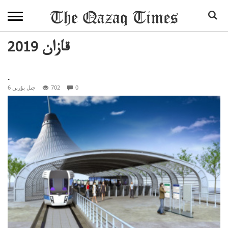
2019 قازان
..
0
702
6 جىل بۇرىن