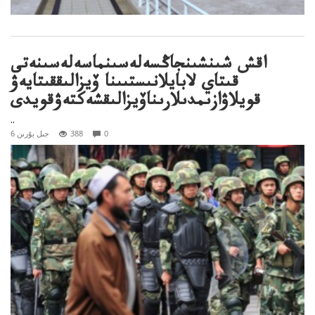
اقش شىنشىنجاڭسەلەسىنماسەلەسىنەتى
قىتاي لابايلانىستىىنا ۆيزالىققىتايەۋ
قويلاۋازىمدىلارىناۆيزالىقشەكتەۋقويدى
..
0
388
6 جىل بۇرىن