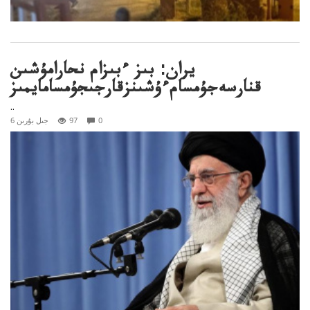
يران: بىز ءبىزام نحارامۇشىن
قنارسەجۇمسامءۇشىنزقارجىجۇمسامايمىز
..
0
97
6 جىل بۇرىن