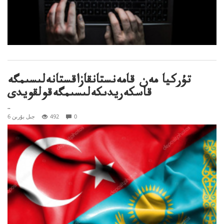
تۇركيا مەن قامەنستانقازاقستانەلىسىمگە
قاسكەريدىكەلىسىمگەقولقويدى
..
0
492
6 جىل بۇرىن