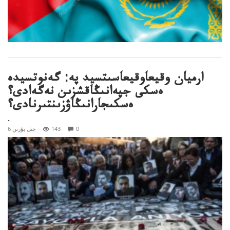
ارميان وقيعاوقيعاسىتسيد پە: گەنوتسيدە
ەسكى جپەانىڭاقشزىن نەگەادى؟
ەسكىجارانىڭاۋزىنتىرنادى؟
..
0
143
6 جىل بۇرىن