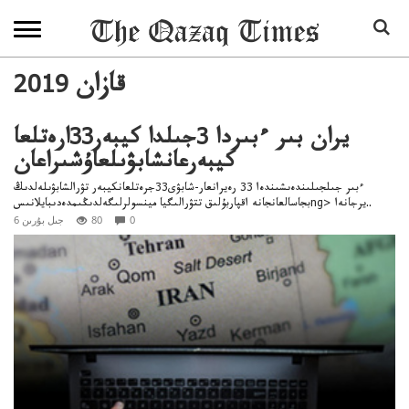
2019 قازان
يران بىر ءبىردا 3جىلدا كيبەر33ارەتلعا
كيبەرعانشابۋىلعاۇشىراعان
ءبىر جىلجىلىندەىشىندەا 33 رەيرانعار-شابۋى33جرەتلعانكيبەر تۋرالشابۋىلەلدىڭ
بجاسالعانجانە اقپاربۇلىق تتۋرالىگيا مينسولرلىگەلدىڭىمدەدىبايلانىسng> يرجانەا..
0
80
6 جىل بۇرىن