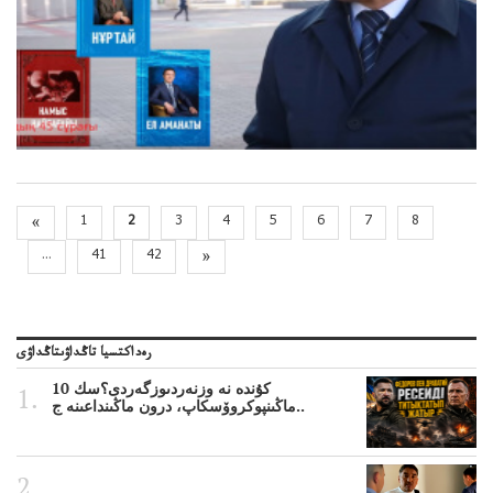
«
1
2
3
4
5
6
7
8
...
41
42
»
رەداكتسيا تاڭداۋىتاڭداۋى
10 كۇندە نە وزنەردىوزگەردى؟سك
ماڭىنپوكروۆسكاپ، درون ماڭىنداعىنە ج..