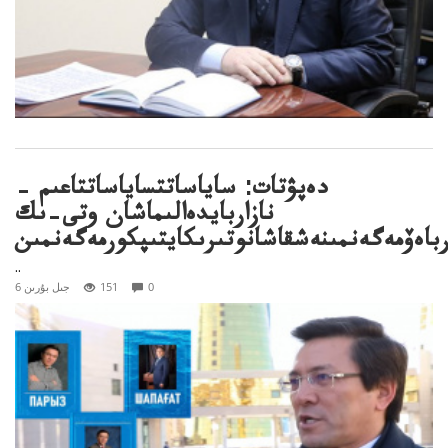
دەپۋتات: ساياساتتساياساتتاعىم –
نازاربايدەالىماشان وتى–ىك
رباەۆمەگەنمىنەشقاشانوتىرىكايتىپكورمەگەنمىن
..
0
151
6 جىل بۇرىن