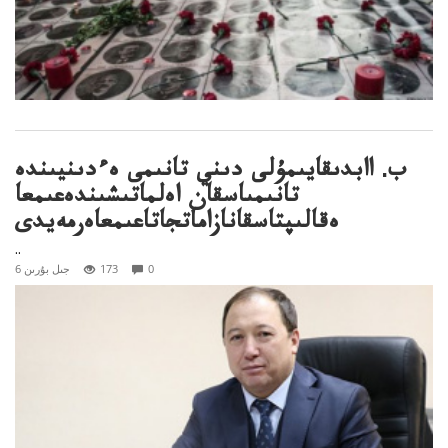
ب. اابدىقايىمۇلى دىني تانىمى ەءدىنيىندە
تانىمىاسقان اەلماتىشىندەعىمعا
ەقالىپتاسقانازاماتجاتاعىمعاەرمەيدى
..
0
173
6 جىل بۇرىن