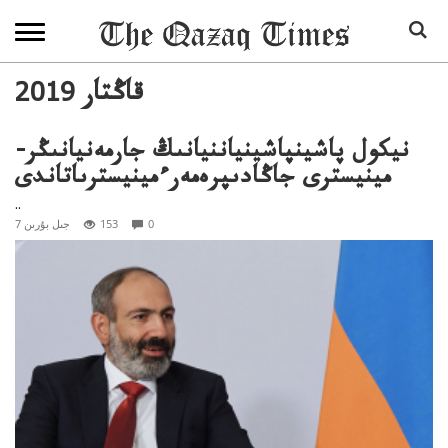
2019 قاڭتار
نيكول پاشينپاشينياننيانىڭ جارمەنيانىڭر-
مينيسترى جاڭادىپرەمەرءمينيسترىاتاندى
..
0
153
7 جىل بۇرىن