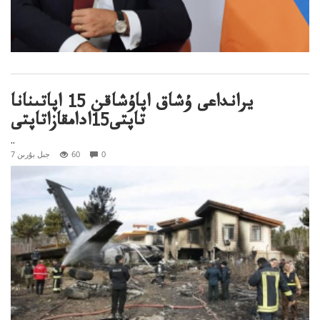
يرانداعى ۇشاق اپاۇشاقن 15 اپاتىنانا
تاپتى15ادامقازاتاپتى
..
0
60
7 جىل بۇرىن