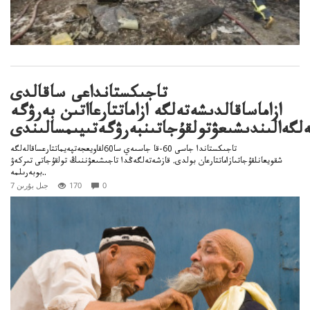
تاجىكستانداعى ساقالدى
ازاماساقالدىشەتەلگە ازاماتتارعااتىن بەرۋگە
لگەالىندىشىعۋتولقۇجاتىنبەرۋگەتىيىمسالىندى
تاجىكستاندا جاسى 60-قا جاسىەي سا60لقاويعجەتپەيماتتارعساقالەلگە
شقويعانلقۇجاتىازاماتتارعان بولدى. قازشەتەلگەڭدا تاجىشىعۋننىڭ تولقۇجاتى تىركەۋ
بوبەرىلمە..
0
170
7 جىل بۇرىن