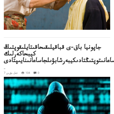
جاپونيا باق-ى قباقيلىقىحاقىتايلىقوپتىڭ
كيبحاكەرلىك
اعانىتوپتىڭتادىكيبەرشابۋىلجاساعانىنايىپتادى
..
0
104
7 جىل بۇرىن