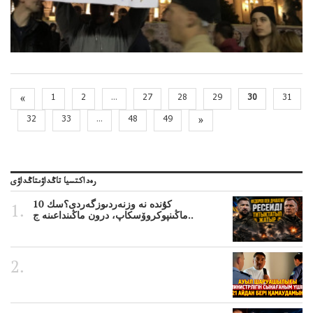
«
1
2
...
27
28
29
30
31
32
33
...
48
49
»
رەداكتسيا تاڭداۋىتاڭداۋى
10 كۇندە نە وزنەردىوزگەردى؟سك
ماڭىنپوكروۆسكاپ، درون ماڭىنداعىنە ج..