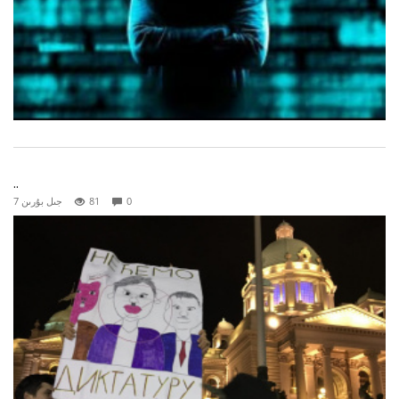
..
0
81
7 جىل بۇرىن