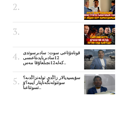
قوناەۆتاعى سوت: سادىرسوتدى
12سادىربايدىتاعىسى
كەلە12نجىلعاۇقا مەس..
سۋبسيديالار زاڭدى تولەنزاڭدىە؟
سوتتولەنگەناپتار ايىبە؟ۋ
تسوتتاعىا..