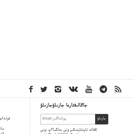
جاڭالىقتارعا جازىلۋجازىلۋ
قولدان
جازىلۋ
ساي
قاتە تاپتتاپتىڭىز ونى بەلگبا؟پ :ونىE