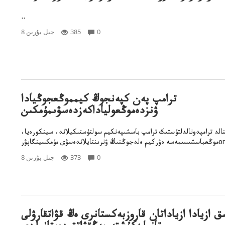
..
0
385
8 جىل بۇرىن
ترامپ پەن كپەنجوڭ كيمموڭعجوڭيادا
ۋنزدەموڭعولياداكەزدەسۋىمۇمكىن
الد ترامپدونالدلتۇستىك ترامپ باسشىپەنكيم سولتۇستىكيلاند، سينكورەيا،
ڭ ۋنرىنتايلاندەسۋى مۇمكسينگاپۋرon..
0
373
8 جىل بۇرىن
ىق ازيادا ازياداتان قاروزبەكستانرى ەڭ قۋاتقارۋلى