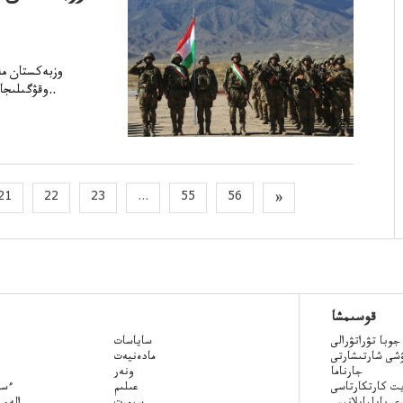
وزبەكستان م
وتكىزبەك.اسكەريng> وقۋگىلىجاتتىعۋ وكىلدەرجۇمىستارىنەتىنشە، قازوتكىزبەكدا قو..
21
22
23
...
55
56
»
قوسىمشا
جوبا تۋراتۋرالى
ساياسات
ۋشى شارتىشارتى
مادەنيەت
جارناما
ونەر
ت كارتكارتاسى
عىلىم
Qazaq