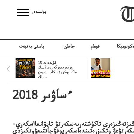
بولىمدەر
كونوميكا
قوعام
جاھان
باستى بەتبەت
10 كۇندە نە
وزنەردىوزگەردى؟سك
ماڭىنپوكروۆسكاپ، درون
ماڭ..
2018 ءساۋىر
ڭىزتەڭىزەرى تاكۇشتەرىەسكەرتۋ تايۋانعااسكەري-
كەرتۋعۋ وتكىزرەتىندەاسكەريوقۋجاتتىعۋوتكىزدى