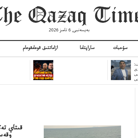
بەيسەنبى, 6 تامىز 2026
سۇحبات
ساراپتاما
ازاماتتىق قوعامقوعام
ە
:
ى
سى
قىتاي تە
وقەس