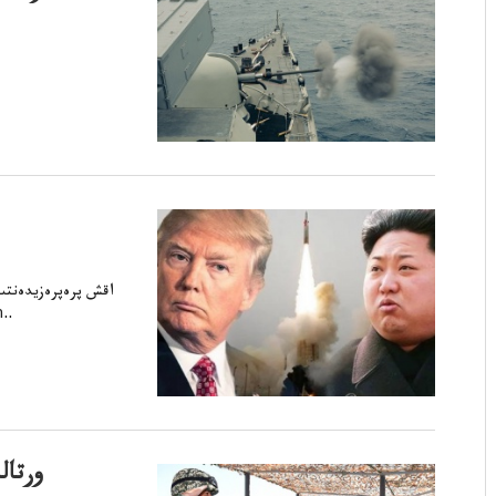
اقش پرەپرەزيدەنتىن
موڭعباسشىسىمەسە ەۋركيم ەلدجوڭنى
ورتال