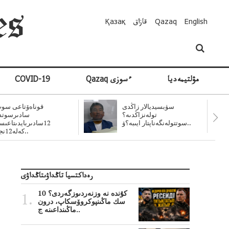
English
Qazaq
قازاق
Қазақ
مۋلتيمەديا
Qazaq ءسوزى
COVID-19
سۋبسيديالار زاڭدى
قوناەۆتاعى سوت
تولەنزاڭدىە؟
سادىرسوتد
سوتتولەنگەناپتار ايىبە؟ۋ..
12سادىربايدىتاعى
كەلە12نجى..
رەداكتسيا تاڭداۋىتاڭداۋى
10 كۇندە نە وزنەردىوزگەردى؟
سك ماڭىنپوكروۆسكاپ، درون
ماڭىنداعىنە ج..