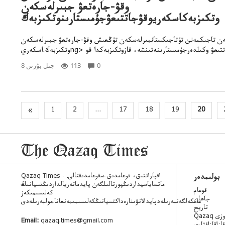
وقۋ-جارەتعۋ جبىرلەسكەن
وتكىزبەكاسكەريوقۋجاتتىعۋجۇمىستارىنوتكىزبەك
ەن تاجىكمەنن تۇتاجىكستانبىرلەسكەن تۇڭعىش وقۋ-جارەتعۋ جبىرلەسكەن
0
113
8 جىل بۇرىن
«
1
2
...
17
18
19
20
Qazaq Times - اقپاراتتىق، قوعامدىق-سقوعامدىقتالى.
بولىمدەر
ماتساياسيداردىڭپورتالىلگەن پايدماتەريالداردىڭتسيانىڭ
قوعام
كەلىسىمىكەز
جاھان
عانكەلگەنبەرىلەدپايدالانۋىنارەداكتسيانىڭكەلىسىمىمەنعاناجولبەرىلەدى
تاريح
 ءسوزى
Email:
qazaq.times@gmail.com