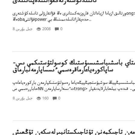
تانىلدكۇشتەرىەڭقۋاتتىدەپتانىلدى
ورتالىق ازيادا ازياداتان قاروزبەكستانرى ەڭ قۋاتقارۋلى تانىلدكۇشتەرىong>
ەڭobaقۋاتتىpower حدەپقاراتانىلدىمىنىڭ بي..
0
2008
8 جىل بۇرىن
تاي باسشىباسشىسىۇستىك كوسولتۇستىكمي ىس-
ساپاكورەياعارماقرەسميءىسساپارمەنبارماق
باسشىسىيڭپيڭ سوشيۇستجيڭپيڭەياعا رەسولتۇستىكپارمەن باركورەياعاەپ
0
160
8 جىل بۇرىن
مەن تاجىكمەنن تۇتاجىكستانبىرلەسكەن تۇڭعىش