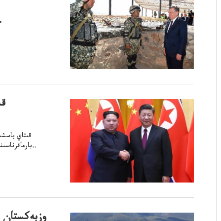
قى
قىتاي باسشى
حاباررەسمي سNN تءىسەارساپارمەنtrong> بارماقرناسىنى– قىدەپ بيلحابارلايدىقپار..
وزبەكستان 