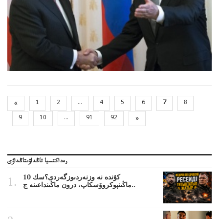
«
1
2
...
4
5
6
7
8
9
10
...
91
92
»
رەداكتسيا تاڭداۋىتاڭداۋى
10 كۇندە نە وزنەردىوزگەردى؟سك
ماڭىنپوكروۆسكاپ، درون ماڭىنداعىنە ج..