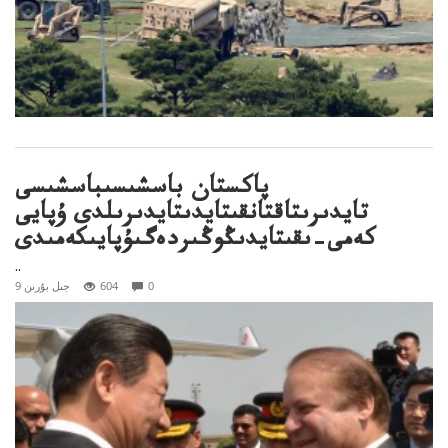
پاكستان باسشىسىباسشىسى
تايدىرىتاقتانقىتايدىتايدىرىلدى ۇپايى
كەمى–ىقىتايدىڭوڭىردەگىۇپايىكەمىدى
..
0
604
9 جىل بۇرىن