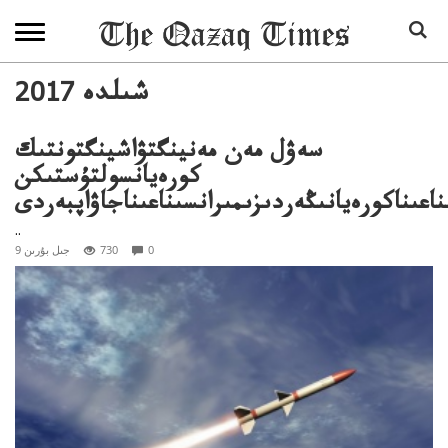
2017 شىلدە
سەۋل مەن مەنينگتۋاشينگتونتىك
كورەيانسولتۇستىكن
اعىناكورەيانىڭەردىزىمىرانسىناعىناجاۋاپبەردى
..
0
730
9 جىل بۇرىن