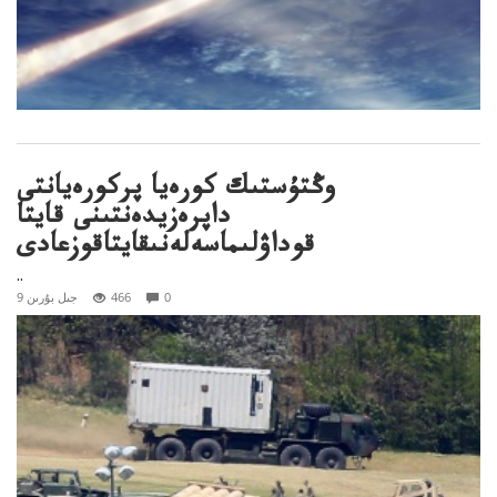
وڭتۇستىك كورەيا پركورەيانتى
داپرەزيدەنتىنى قايتا
قوداۋلىماسەلەنىقايتاقوزعادى
..
0
466
9 جىل بۇرىن