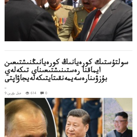
سولتۇستىك كورەيانىڭ كورەيانىڭنىشتىعىن
ايماقنا رەستىنىشتىعىناي تىكەلەي
بۇزۋىنارەسەيمەنقىتايتىكەلەيجاۋاپتى
..
0
614
9 جىل بۇرىن