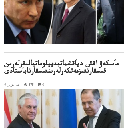
ماسكەۋ اقش دياقشماتيديپلوماتيالىقرلەرىن
قىسقارتقىزمەتكەرلەرىنقىسقارتاباستادى
..
0
375
9 جىل بۇرىن