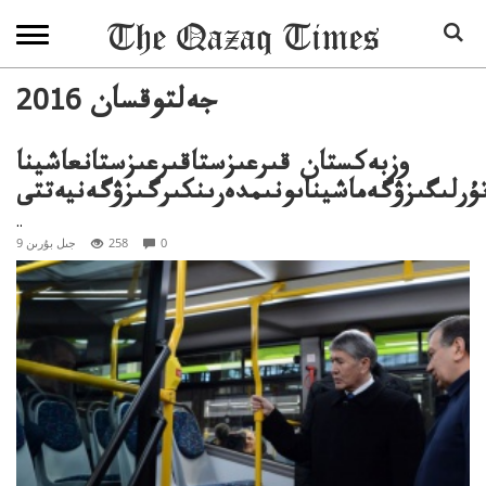
2016 جەلتوقسان
وزبەكستان قىرعىزستاقىرعىزستانعاشينا
ۇرلىگىزۋگەماشيناىونىمدەرىنكىرگىزۋگەنيەتتى
..
0
258
9 جىل بۇرىن