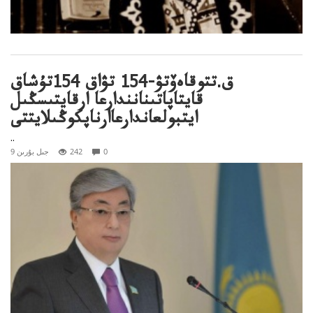
ق.تتوقاەۆتۋ-154 تۋاق 154تۇشاق
قايتاپاتىنانندارعا ارقايتىسڭىل
ايتبولعاندارعاارناپكوڭىلايتتى
..
0
242
9 جىل بۇرىن