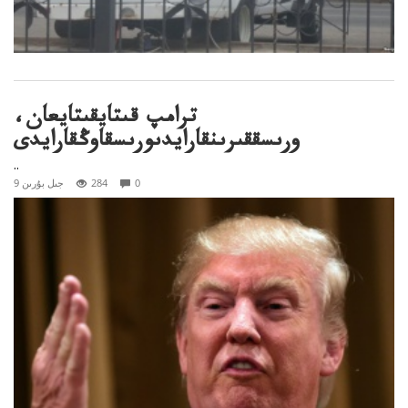
ترامپ قىتايقىتايعان،
ورىسققىرىنقارايدىورىسقاوڭقارايدى
..
0
284
9 جىل بۇرىن