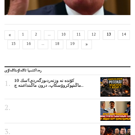
«
1
2
...
10
11
12
13
14
15
16
...
18
19
»
رەداكتسيا تاڭداۋىتاڭداۋى
10 كۇندە نە وزنەردىوزگەردى؟سك
ماڭىنپوكروۆسكاپ، درون ماڭىنداعىنە ج..