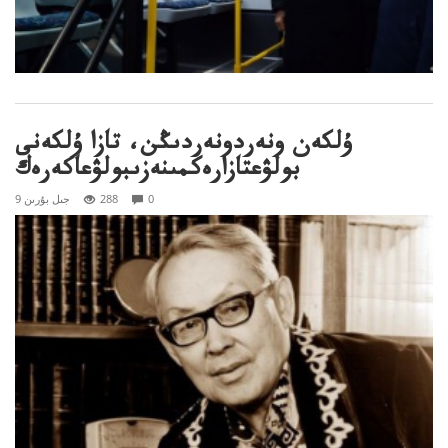
ۇلكەن ونەردونەردىڭن، تازا ۇلكەنى
بولۋعتازارەكمىنەزىبولۋعاكەرەك
0
288
9 جىل بۇرىن