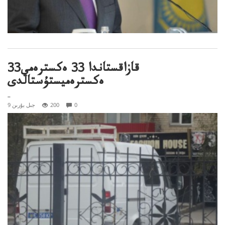
قازاقستاندا 33 ەكسترەمي33
ەكسترەميستۇستالدى
..
0
200
9 جىل بۇرىن