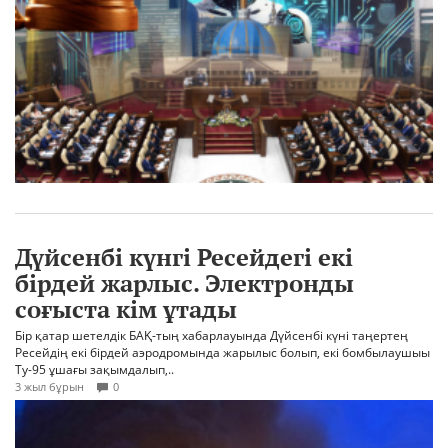
Дүйсенбі күнгі Ресейдегі екі
бірдей жарлыс. Электронды
соғыста кім ұтады
Бір қатар шетелдік БАҚ-тың хабарлауында Дүйсенбі күні таңертең
Ресейдің екі бірдей аэродромында жарылыс болып, екі бомбылаушыы
Ту-95 ұшағы зақымдалып,..
3 жыл бұрын
0