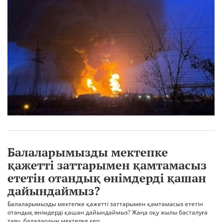
Балаларымызды мектепке
қажетті заттарымен қамтамасыз
ететін отандық өнімдерді қашан
дайындаймыз?
Балаларымызды мектепке қажетті заттарымен қамтамасыз ететін
отандық өнімдерді қашан дайындаймыз? Жаңа оқу жылы басталуға
таяу. балалардың мектепке кер..