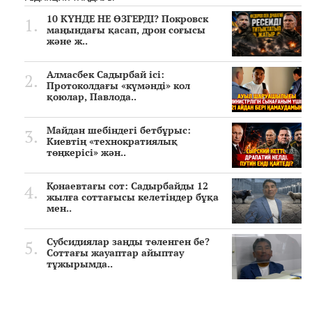
10 КҮНДЕ НЕ ӨЗГЕРДІ? Покровск
маңындағы қасап, дрон соғысы
және ж..
Алмасбек Садырбай ісі:
Протоколдағы «күмәнді» кол
қоюлар, Павлода..
Майдан шебіндегі бетбұрыс:
Киевтің «технократиялық
төңкерісі» жән..
Қонаевтағы сот: Садырбайды 12
жылға соттағысы келетіндер бұқа
мен..
Субсидиялар заңды төленген бе?
Соттағы жауаптар айыптау
тұжырымда..