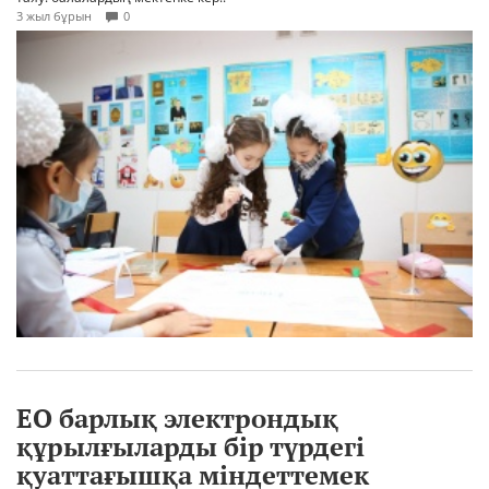
3 жыл бұрын
0
ЕО барлық электрондық
құрылғыларды бір түрдегі
қуаттағышқа міндеттемек