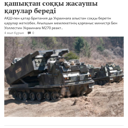
қашықтан соққы жасаушы
қарулар береді
АҚШ-пен қатар Британия да Украинаға алыстан соққы беретін
қарулар жеткізбек. Ағылшын мемлекетінің қорғаныс министрі Бен
Уоллестин Украинаға М270 реакт..
4 жыл бұрын
0