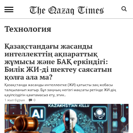
Технология
Қазақстандағы жасанды
интеллекттің ақпараттық
жұмысы және БАҚ еркіндігі:
Билік ЖИ-ді шектеу саясатын
қолға ала ма?
Қазақстанда жасанды интеллектке (ЖИ) қатысты заң жобасы
талқыланып жатыр. Бұл заңның негізгі мақсаты ретінде ЖИ-дің
қауіпсіздігін қамтамасыз ету, этик..
1 жыл бұрын
0