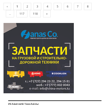
«
1
2
3
4
5
6
7
8
...
117
118
»
РЕДАКЦИЯ ТАҢДАУЫ