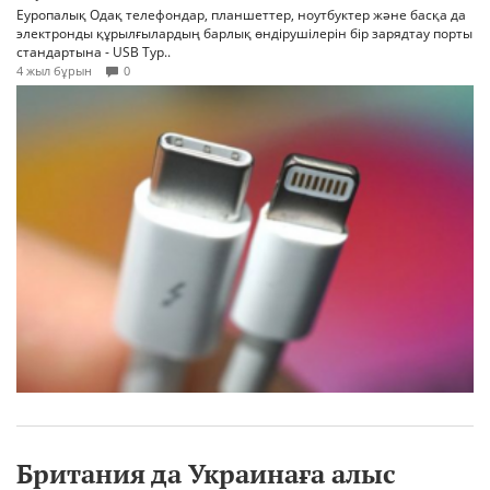
Еуропалық Одақ телефондар, планшеттер, ноутбуктер және басқа да
электронды құрылғылардың барлық өндірушілерін бір зарядтау порты
стандартына - USB Typ..
4 жыл бұрын
0
Британия да Украинаға алыс