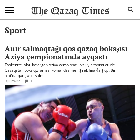
Sport
Auır salmaqtağı qos qazaq boksşısı
Aziya çempionatında ayqastı
Taşkentte jalau kötergen Aziya çempionatı biz üşin tabıstı ötude.
Qazaqstan boks qwraması komandasımen şirek finalğa şıqtı. Bir
alañdatqanı, auır salm..
9 jıl bwrın
0