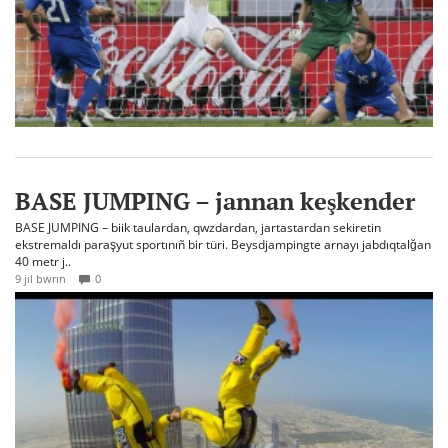
BASE JUMPING – jannan keşkender
BASE JUMPING – biik taulardan, qwzdardan, jartastardan sekiretin
ekstremaldı paraşyut sportınıñ bir türi. Beysdjampingte arnayı jabdıqtalğan
40 metr j..
9 jıl bwrın
0