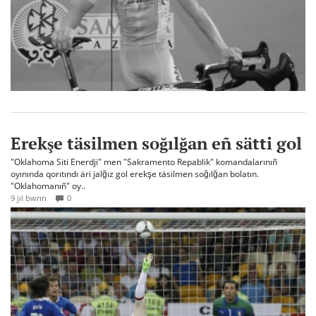
Erekşe täsilmen soğılğan eñ sätti gol
"Oklahoma Siti Enerdji" men "Sakramento Repablik" komandalarınıñ
oyınında qorıtındı äri jalğız gol erekşe täsilmen soğılğan bolatın.
"Oklahomanıñ" oy..
9 jıl bwrın
0