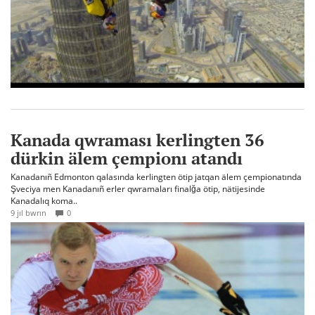
Kanada qwraması kerlingten 36
dürkin älem çempionı atandı
Kanadanıñ Edmonton qalasında kerlingten ötip jatqan älem çempionatında
Şveciya men Kanadanıñ erler qwramaları finalğa ötip, nätijesinde
Kanadalıq koma..
9 jıl bwrın
0