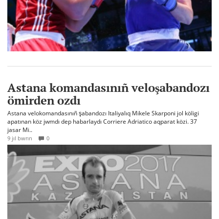
Astana komandasınıñ veloşabandozı
ömirden ozdı
Astana velokomandasınıñ şabandozı Italiyalıq Mikele Skarponi jol köligi
apatınan köz jwmdı dep habarlaydı Corriere Adriatico aqparat közi. 37
jasar Mi..
9 jıl bwrın
0