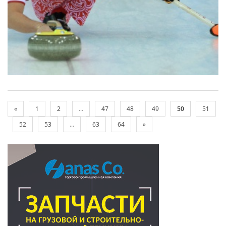
«
1
2
...
47
48
49
50
51
52
53
...
63
64
»