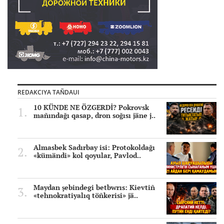
REDAKCIYA TAÑDAUI
10 KÜNDE NE ÖZGERDİ? Pokrovsk
mañındağı qasap, dron soğısı jäne j..
Almasbek Sadırbay isi: Protokoldağı
«kümändi» kol qoyular, Pavlod..
Maydan şebindegi betbwrıs: Kievtiñ
«tehnokratiyalıq töñkerisi» jä..