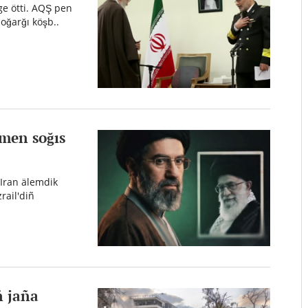
ge ötti. AQŞ pen
oğarğı köşb..
 men soğıs
 Iran älemdik
rail'diñ
ñ jaña