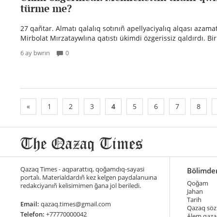
türme me?
27 qañtar. Almatı qalalıq sotınıñ apellyaciyalıq alqası azama
Mirbolat Mırzataywlına qatıstı ükimdi özgerissiz qaldırdı. Biri
6 ay bwrın
0
«
1
2
3
4
5
6
7
8
Qazaq Times - aqparattıq, qoğamdıq-sayasi
Bölimde
portalı. Materialdardıñ kez kelgen paydalanuına
Qoğam
redakciyanıñ kelisimimen ğana jol beriledi.
Jahan
Tarih
Email:
qazaq.times@gmail.com
Qazaq söz
Telefon:
+77770000042
Älem qaza