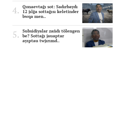
Qonaevtağı sot: Sadırbaydı
12 jılğa sottağısı keletinder
bwqa men..
Subsidiyalar zañdı tölengen
be? Sottağı jauaptar
ayıptau twjırımd..