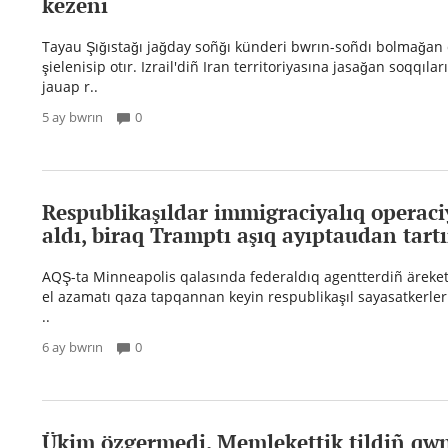
kezeñi
Tayau Şığıstağı jağday soñğı künderi bwrın-soñdı bolmağa
şielenisip otır. Izrail'diñ Iran territoriyasına jasağan soqqıl
jauap r..
5 ay bwrın
0
Respublikaşıldar immigraciyalıq operaci
aldı, biraq Tramptı aşıq ayıptaudan tart
AQŞ-ta Minneapolis qalasında federaldıq agentterdiñ äreket
el azamatı qaza tapqannan keyin respublikaşıl sayasatkerler
..
6 ay bwrın
0
Ükim özgermedi. Memlekettik tildiñ qwnı