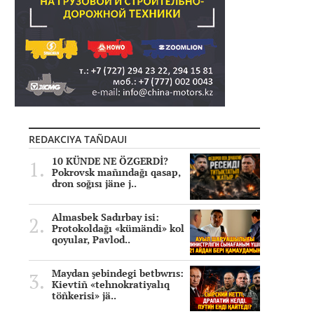
REDAKCIYA TAÑDAUI
10 KÜNDE NE ÖZGERDİ?
Pokrovsk mañındağı qasap,
dron soğısı jäne j..
Almasbek Sadırbay isi:
Protokoldağı «kümändi» kol
qoyular, Pavlod..
Maydan şebindegi betbwrıs:
Kievtiñ «tehnokratiyalıq
töñkerisi» jä..