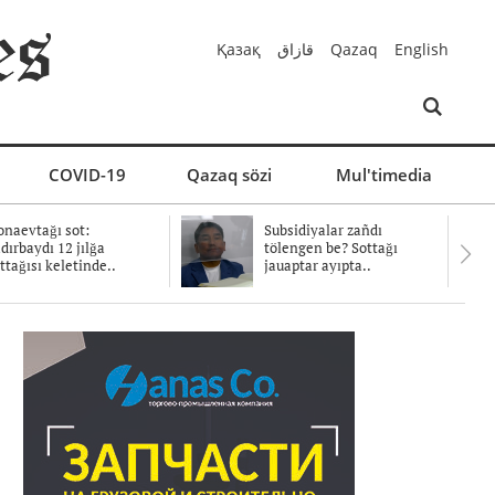
Қазақ
قازاق
Qazaq
English
COVID-19
Qazaq sözi
Mul'timedia
naevtağı sot:
Subsidiyalar zañdı
dırbaydı 12 jılğa
tölengen be? Sottağı
ttağısı keletinde..
jauaptar ayıpta..