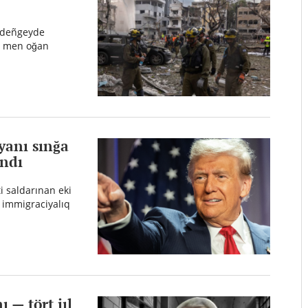
n deñgeyde
arı men oğan
yanı sınğa
ındı
i saldarınan eki
 immigraciyalıq
 — tört jıl