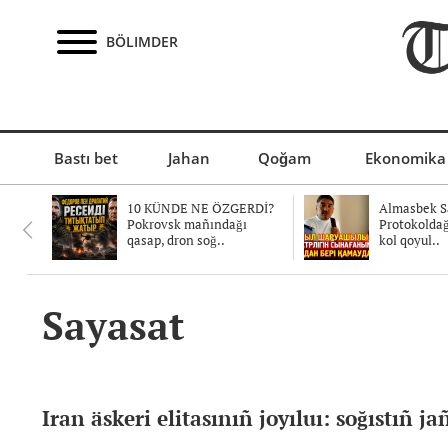
BÖLIMDER
Bastı bet
Jahan
Qoğam
Ekonomika
10 KÜNDE NE ÖZGERDİ?
Almasbek Sa
Pokrovsk mañındağı
Protokolda
qasap, dron soğ..
kol qoyul..
Sayasat
Iran äskeri elitasınıñ joyıluı: soğıstıñ j