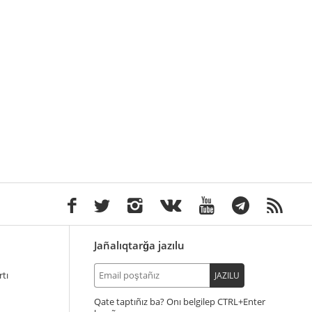
Jañalıqtarğa jazılu
tı
JAZILU
Qate taptıñız ba? Onı belgilep
+Enter