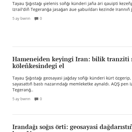
Tayau Şığıstağı şielenis soñğı künderi jaña äri qauipti kezeñ
Izrail'diñ Tegeranğa jasağan äue şabuıldarı kezinde Irannıñ j
5 ay bwrın
0
Hameneiden keyingi Iran: bilik tranziti
köleñkesindegi el
Tayau Şığıstağı geosayasi jağday soñğı künderi kürt özgerip,
sayasattıñ bastı nazarındağı memleketke aynaldı. AQŞ pen Iz
Tegeranğ..
5 ay bwrın
0
Irandağı soğıs örti: geosayasi dağdarıstı