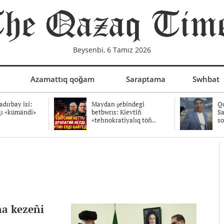
Beysenbi, 6 Tamız 2026
Azamattıq qoğam
Saraptama
Swhbat
dırbay isi:
Maydan şebindegi
Qo
ğı «kümändi»
betbwrıs: Kievtiñ
Sa
«tehnokratiyalıq töñ..
so
aña kezeñi