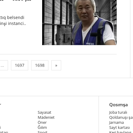
ttıq belsendi
nşi instanci..
...
1697
1698
»
r
Qosımşa
Sayasat
Joba turalı
Mädeniet
Qoldanuşı şar
Öner
Jarnama
i
Ğılım
Sayt kartası
qtarı
Sport
Keri baylanıs