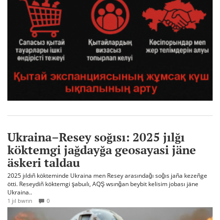
Ukraina–Resey soğısı: 2025 jılğı
köktemgi jağdayğa geosayasi jäne
äskeri taldau
2025 jıldıñ kökteminde Ukraina men Resey arasındağı soğıs jaña kezeñge
ötti. Reseydiñ köktemgi şabuılı, AQŞ wsınğan beybit kelisim jobası jäne
Ukraina..
1 jıl bwrın
0