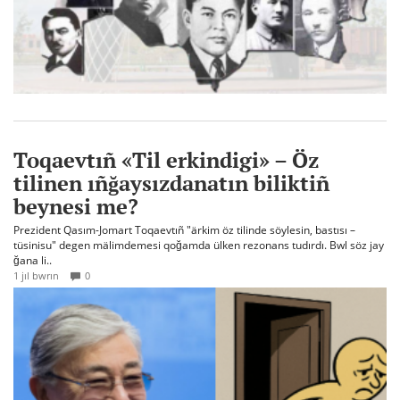
Toqaevtıñ «Til erkindigi» – Öz
tilinen ıñğaysızdanatın biliktiñ
beynesi me?
Prezident Qasım-Jomart Toqaevtıñ "ärkim öz tilinde söylesin, bastısı –
tüsinisu" degen mälimdemesi qoğamda ülken rezonans tudırdı. Bwl söz jay
ğana li..
1 jıl bwrın
0