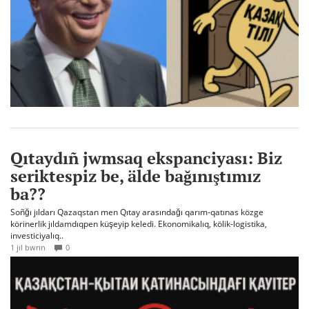
Qıtaydıñ jwmsaq ekspanciyası: Biz
seriktespiz be, älde bağınıştımız
ba??
Soñğı jıldarı Qazaqstan men Qıtay arasındağı qarım-qatınas közge
körinerlik jıldamdıqpen küşeyip keledi. Ekonomikalıq, kölik-logistika,
investiciyalıq..
1 jıl bwrın
0