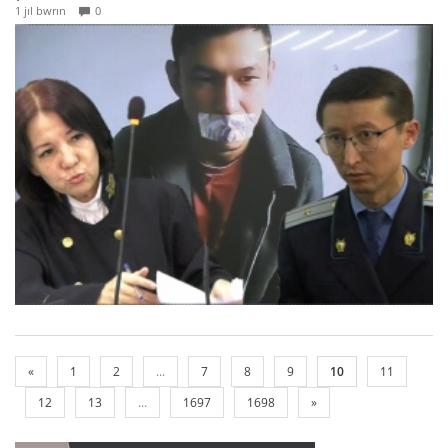
1 jıl bwrın
0
«
1
2
...
7
8
9
10
11
12
13
...
1697
1698
»