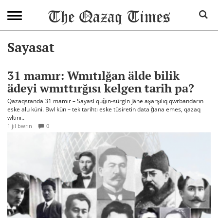
Sayasat
31 mamır: Wmıtılğan älde bilik
ädeyi wmıttırğısı kelgen tarih pa?
Qazaqstanda 31 mamır – Sayasi quğın-sürgin jäne aşarşılıq qwrbandarın
eske alu küni. Bwl kün – tek tarihtı eske tüsiretin data ğana emes, qazaq
wltını..
1 jıl bwrın
0