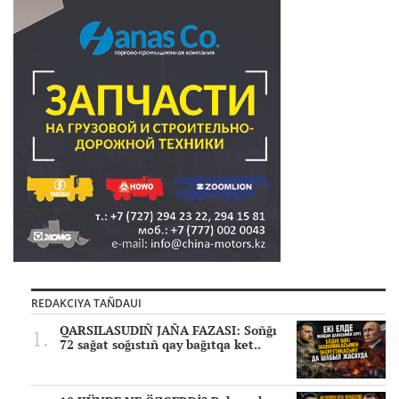
REDAKCIYA TAÑDAUI
QARSILASUDIÑ JAÑA FAZASI: Soñğı
72 sağat soğıstıñ qay bağıtqa ket..