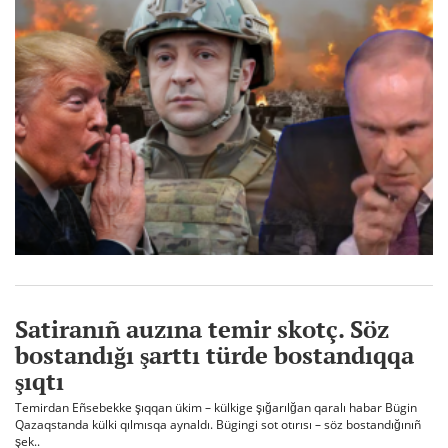
Satiranıñ auzına temir skotç. Söz
bostandığı şarttı türde bostandıqqa
şıqtı
Temirdan Eñsebekke şıqqan ükim – külkige şığarılğan qaralı habar Bügin
Qazaqstanda külki qılmısqa aynaldı. Bügingi sot otırısı – söz bostandığınıñ
şek..