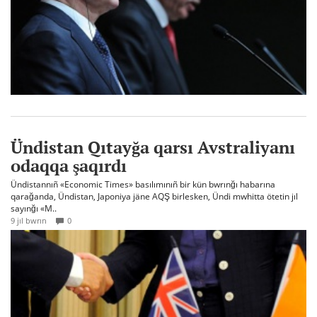
Ündistan Qıtayğa qarsı Avstraliyanı
odaqqa şaqırdı
Ündistannıñ «Economic Times» basılımınıñ bir kün bwrınğı habarına
qarağanda, Ündistan, Japoniya jäne AQŞ birlesken, Ündi mwhitta ötetin jıl
sayınğı «M..
9 jıl bwrın
0