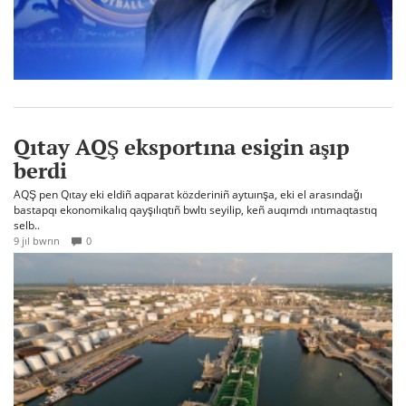
Qıtay AQŞ eksportına esigin aşıp
berdi
AQŞ pen Qıtay eki eldiñ aqparat közderiniñ aytuınşa, eki el arasındağı
bastapqı ekonomikalıq qayşılıqtıñ bwltı seyilip, keñ auqımdı ıntımaqtastıq
selb..
9 jıl bwrın
0