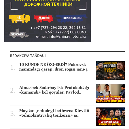
REDAKCIYA TAÑDAUI
10 KÜNDE NE ÖZGERDİ? Pokrovsk
mañındağı qasap, dron soğısı jäne j..
Almasbek Sadırbay isi: Protokoldağı
«kümändi» kol qoyular, Pavlod..
Maydan şebindegi betbwrıs: Kievtiñ
«tehnokratiyalıq töñkerisi» jä..