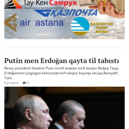
Putin men Erdoğan qayta til tabıstı
Resey prezidenti Vladimir Putin öziniñ äriptesi türik basşısı Redjep Tayıp
Erdoğanmen jürgizgen kelissözderiniñ nätijesi boyınşa eki jaq Reseydiñ
Türk..
9 jıl bwrın
0