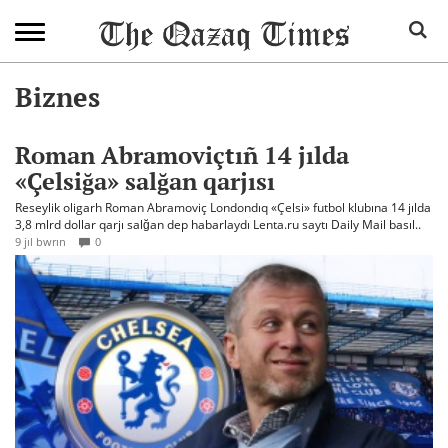
Biznes
Roman Abramoviçtıñ 14 jılda
«Çelsiğa» salğan qarjısı
Reseylik oligarh Roman Abramoviç Londondıq «Çelsi» futbol klubına 14 jılda
3,8 mlrd dollar qarjı salğan dep habarlaydı Lenta.ru saytı Daily Mail basıl..
9 jıl bwrın
0