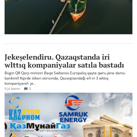
Jekeşelendiru. Qazaqstanda iri
wlttıq kompaniyalar satıla bastadı
Bügin QR Qarjı ministri Baqıt Swltanov Europalıq qayta qwru jäne damu
bankiniñ Kiprde ötken otırısında, Qazaqstandağı eñ iri 3 wlttıq
kompaniyanıñ je..
9 jıl bwrın
0