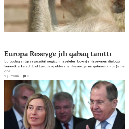
Europa Reseyge jılı qabaq tanıttı
Euroodaq sırtqı sayasattıñ negizgi mäseleleri boyınşa Reseymen dialogtı
keñeytkisi keledi. Bwl Europalıq elder men Resey qarım qatınasınıñ birşama
oña..
9 jıl bwrın
0