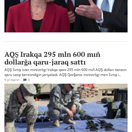
AQŞ Irakqa 295 mln 600 mıñ
dollarğa qaru-jaraq sattı
AQŞ Sırtqı ister ministrligi Irakqa qwnı 295 mln 600 mıñ AQŞ dolları twratın
qaru satıp beretindigin jariyaladı. AQŞ Qorğanıs ministrligi men Sırtqı i..
9 jıl bwrın
0