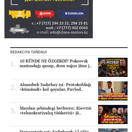
REDAKCIYA TAÑDAUI
10 KÜNDE NE ÖZGERDİ? Pokrovsk
mañındağı qasap, dron soğısı jäne j..
Almasbek Sadırbay isi: Protokoldağı
«kümändi» kol qoyular, Pavlod..
Maydan şebindegi betbwrıs: Kievtiñ
«tehnokratiyalıq töñkerisi» jä..
Qonaevtağı sot: Sadırbaydı 12 jılğa