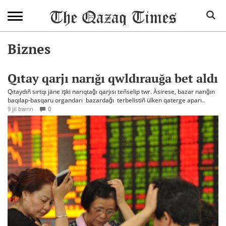
Biznes
Qıtay qarjı narığı qwldırauğa bet aldı
Qıtaydıñ sırtqı jäne işki narıqtağı qarjısı teñselip twr. Äsirese, bazar narığın
baqılap-basqaru organdarı bazardağı terbelistiñ ülken qaterge aparı..
9 jıl bwrın
0