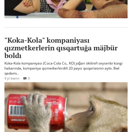
"Koka-Kola" kompaniyası
qızmetkerlerin qısqartuğa mäjbür
boldı
Koka-Kola kompaniyası (Coca-Cola Co,. KO) joğarı ökiliniñ seysenbi küngi
habarında, kompaniya qızmetkerlerdiñ 20 payız qısqartatının ayttı. Bwl
qadamı..
9 jıl bwrın
0