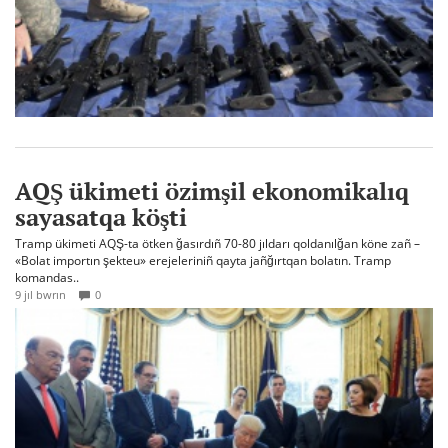
AQŞ ükimeti özimşil ekonomikalıq
sayasatqa köşti
Tramp ükimeti AQŞ-ta ötken ğasırdıñ 70-80 jıldarı qoldanılğan köne zañ –
«Bolat importın şekteu» erejeleriniñ qayta jañğırtqan bolatın. Tramp
komandas..
9 jıl bwrın
0