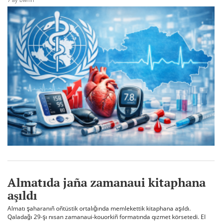
Almatıda jaña zamanaui kitaphana
aşıldı
Almatı şaharanıñ oñtüstik ortalığında memlekettik kitaphana aşıldı.
Qaladağı 29-şı nısan zamanaui-kouorkiñ formatında qızmet körsetedi. El