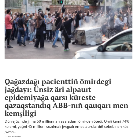
Qağazdağı pacienttiñ ömirdegi
jağdayı: Ünsiz äri alpauıt
epidemiyağa qarsı küreste
qazaqstandıq ABB-nıñ qauqarı men
kemşiligi
Düniejüzinde jılına 60 millionnan asa adam ömirden ötedi. Onıñ kemi 74%
kölemi, yağni 45 millionı sozılmalı jwqpalı emes aurulardıñ sebebinen köz
jwma..
7 ay bwrın