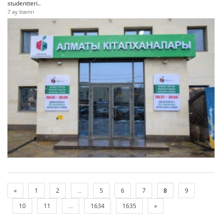
studentteri..
7 ay bwrın
«
1
2
...
5
6
7
8
9
10
11
...
1634
1635
»