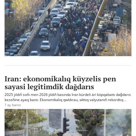
Iran: ekonomikalıq küyzelis pen
sayasi legitimdik dağdarıs
2025 jıldıñ soñı men 2026 jıldıñ basında Iran kürdeli äri köpqabattı dağdarıs
kezeñine ayaq bastı. Ekonomikalıq qwldırau, wlttıq valyutanıñ rekordtıq ..
7 ay bwrın