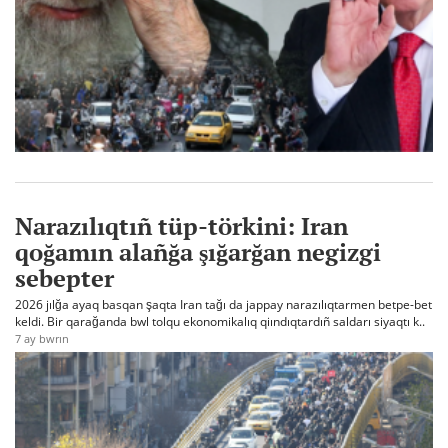
Narazılıqtıñ tüp-törkini: Iran
qoğamın alañğa şığarğan negizgi
sebepter
2026 jılğa ayaq basqan şaqta Iran tağı da jappay narazılıqtarmen betpe-bet
keldi. Bir qarağanda bwl tolqu ekonomikalıq qiındıqtardıñ saldarı siyaqtı k..
7 ay bwrın