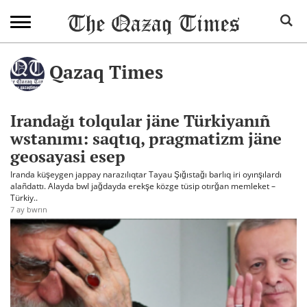
Qazaq Times
Irandağı tolqular jäne Türkiyanıñ
wstanımı: saqtıq, pragmatizm jäne
geosayasi esep
Iranda küşeygen jappay narazılıqtar Tayau Şığıstağı barlıq iri oyınşılardı
alañdattı. Alayda bwl jağdayda erekşe közge tüsip otırğan memleket –
Türkiy..
7 ay bwrın