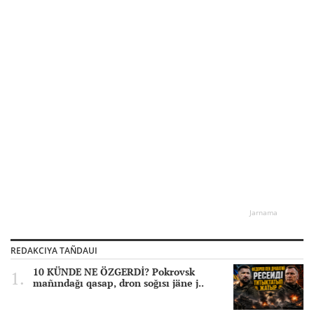
Jarnama
REDAKCIYA TAÑDAUI
10 KÜNDE NE ÖZGERDİ? Pokrovsk
mañındağı qasap, dron soğısı jäne j..