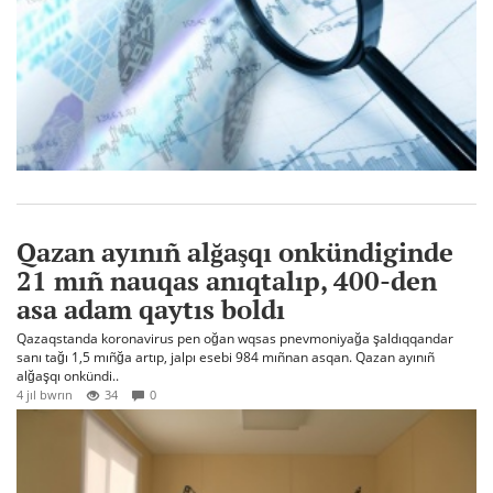
Qazan ayınıñ alğaşqı onkündiginde
21 mıñ nauqas anıqtalıp, 400-den
asa adam qaytıs boldı
Qazaqstanda koronavirus pen oğan wqsas pnevmoniyağa şaldıqqandar
sanı tağı 1,5 mıñğa artıp, jalpı esebi 984 mıñnan asqan. Qazan ayınıñ
alğaşqı onkündi..
4 jıl bwrın
34
0