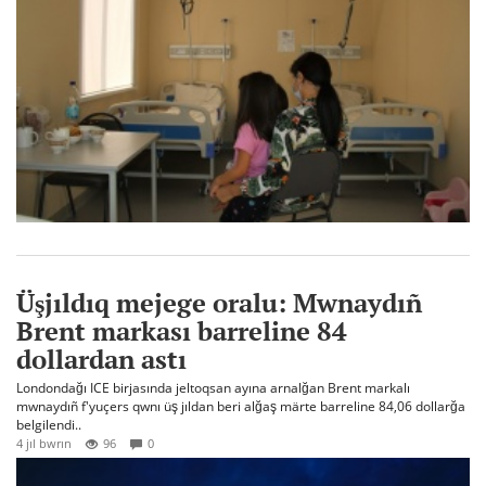
Üşjıldıq mejege oralu: Mwnaydıñ
Brent markası barreline 84
dollardan astı
Londondağı ICE birjasında jeltoqsan ayına arnalğan Brent markalı
mwnaydıñ f'yuçers qwnı üş jıldan beri alğaş märte barreline 84,06 dollarğa
belgilendi..
4 jıl bwrın
96
0