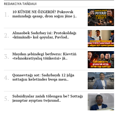
REDAKCIYA TAÑDAUI
10 KÜNDE NE ÖZGERDİ? Pokrovsk
mañındağı qasap, dron soğısı jäne j..
Almasbek Sadırbay isi: Protokoldağı
«kümändi» kol qoyular, Pavlod..
Maydan şebindegi betbwrıs: Kievtiñ
«tehnokratiyalıq töñkerisi» jä..
Qonaevtağı sot: Sadırbaydı 12 jılğa
sottağısı keletinder bwqa men..
Subsidiyalar zañdı tölengen be? Sottağı
jauaptar ayıptau twjırımd..