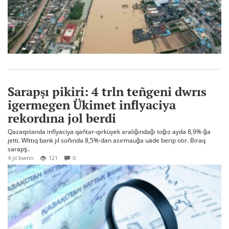
Sarapşı pikiri: 4 trln teñgeni dwrıs
igermegen Ükimet inflyaciya
rekordına jol berdi
Qazaqstanda inflyaciya qañtar-qırküyek aralığındağı toğız ayda 8,9%-ğa
jetti. Wlttıq bank jıl soñında 8,5%-dan asırmauğa uäde berip otır. Biraq
sarapş..
4 jıl bwrın
121
0