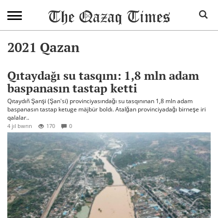
2021 Qazan
Qıtaydağı su tasqını: 1,8 mln adam
baspanasın tastap ketti
Qıtaydıñ Şanşi (Şan'si) provinciyasındağı su tasqınınan 1,8 mln adam
baspanasın tastap ketuge mäjbür boldı. Atalğan provinciyadağı birneşe iri
qalalar..
4 jıl bwrın
170
0