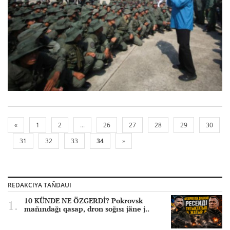
«
1
2
...
26
27
28
29
30
31
32
33
34
»
REDAKCIYA TAÑDAUI
10 KÜNDE NE ÖZGERDİ? Pokrovsk
mañındağı qasap, dron soğısı jäne j..