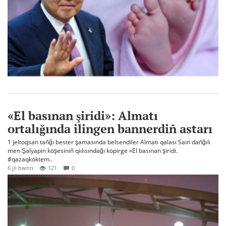
«El basınan şiridi»: Almatı
ortalığında ilingen bannerdiñ astarı
1 jeltoqsan tañğı bester şamasında belsendiler Almatı qalası Sain dañğılı
men Şalyapin köşesiniñ qiılısındağı köpirge «El basınan şiridi.
#qazaqkoktem..
6 jıl bwrın
121
0