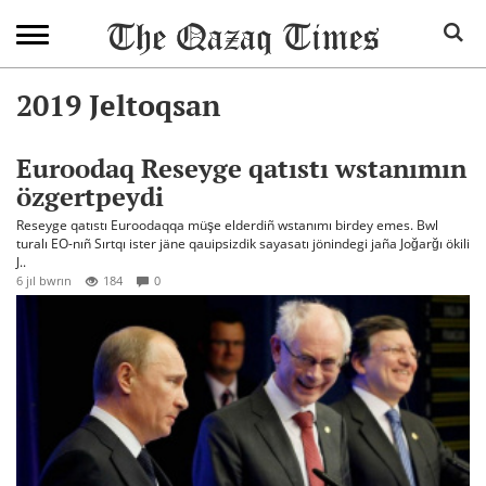
2019 Jeltoqsan
Euroodaq Reseyge qatıstı wstanımın
özgertpeydi
Reseyge qatıstı Euroodaqqa müşe elderdiñ wstanımı birdey emes. Bwl
turalı EO-nıñ Sırtqı ister jäne qauipsizdik sayasatı jönindegi jaña Joğarğı ökili
J..
6 jıl bwrın
184
0