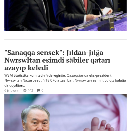
"Sanaqqa sensek": Jıldan-jılğa
Nwrswltan esimdi säbiler qatarı
azayıp keledi
WEM Statistika komitetiniñ dereginşe, Qazaqstanda eks-prezident
Nwrswltan Nazarbaevtıñ 18 076 attası bar. Nwrswltan esimi tipti qız balağa
da qoyılğan..
6 jıl bwrın
142
0