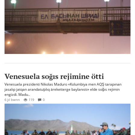
Venesuela soğıs rejimine ötti
Venesuela prezidenti Nikolas Maduro «Kolumbiya men AQŞ tarapınan
jasalıp jatqan arandatuşılıq äreketterge baylanıstı» elde soğıs rejimin
engizdi. Madu..
6 jıl bwrın
119
0