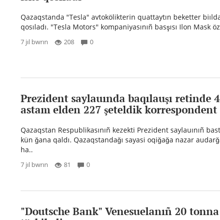
Qazaqstanda "Tesla" avtokölikterin quattaytın beketter biıld
qosıladı. "Tesla Motors" kompaniyasınıñ basşısı Ilon Mask özi
7 jıl bwrın
208
0
Prezident saylauında baqılauşı retinde 
astam elden 227 şeteldik korrespondent
Qazaqstan Respublikasınıñ kezekti Prezident saylauınıñ bas
kün ğana qaldı. Qazaqstandağı sayasi oqiğağa nazar audarğa
ha..
7 jıl bwrın
81
0
"Doutsche Bank" Venesuelanıñ 20 tonna 