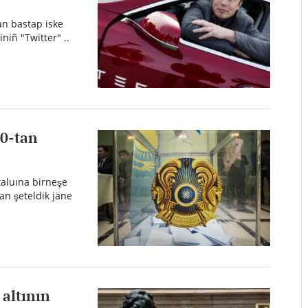
an bastap iske
niñ "Twitter" ..
40-tan
taluına birneşe
n şeteldik jäne
altının