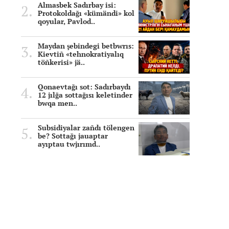
Almasbek Sadırbay isi:
Protokoldağı «kümändi» kol
qoyular, Pavlod..
Maydan şebindegi betbwrıs:
Kievtiñ «tehnokratiyalıq
töñkerisi» jä..
Qonaevtağı sot: Sadırbaydı
12 jılğa sottağısı keletinder
bwqa men..
Subsidiyalar zañdı tölengen
be? Sottağı jauaptar
ayıptau twjırımd..