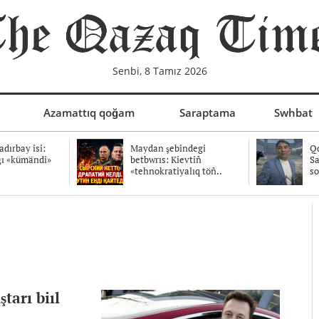
Senbi, 8 Tamız 2026
Azamattıq qoğam
Saraptama
Swhbat
dırbay isi:
Maydan şebindegi
Qo
ğı «kümändi»
betbwrıs: Kievtiñ
Sa
«tehnokratiyalıq töñ..
so
tarı biıl