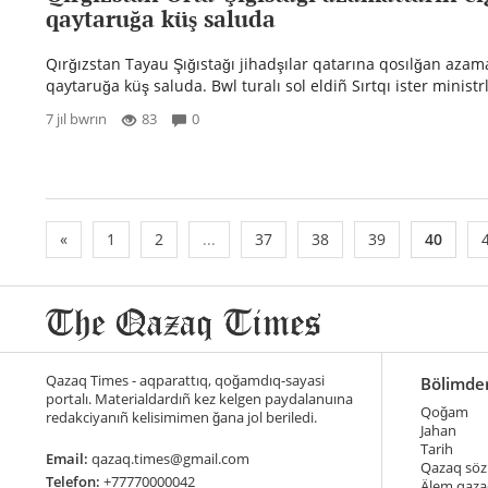
qaytaruğa küş saluda
Qırğızstan Tayau Şığıstağı jihadşılar qatarına qosılğan azama
qaytaruğa küş saluda. Bwl turalı sol eldiñ Sırtqı ister ministrl
7 jıl bwrın
83
0
«
1
2
...
37
38
39
40
Qazaq Times - aqparattıq, qoğamdıq-sayasi
Bölimde
portalı. Materialdardıñ kez kelgen paydalanuına
Qoğam
redakciyanıñ kelisimimen ğana jol beriledi.
Jahan
Tarih
Email:
qazaq.times@gmail.com
Qazaq söz
Telefon:
+77770000042
Älem qaza