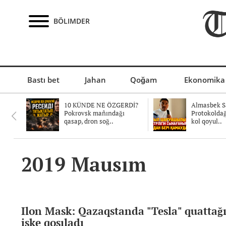
BÖLIMDER
Bastı bet
Jahan
Qoğam
Ekonomika
10 KÜNDE NE ÖZGERDİ?
Almasbek Sa
Pokrovsk mañındağı
Protokolda
qasap, dron soğ..
kol qoyul..
2019 Mausım
Ilon Mask: Qazaqstanda "Tesla" quattağış
iske qosıladı