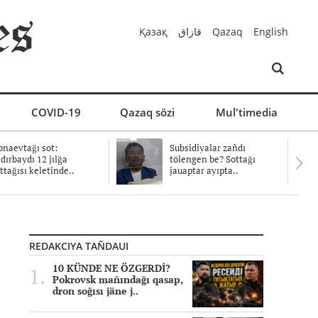
Қазақ
قازاق
Qazaq
English
COVID-19
Qazaq sözi
Mul'timedia
naevtağı sot:
Subsidiyalar zañdı
dırbaydı 12 jılğa
tölengen be? Sottağı
ttağısı keletinde..
jauaptar ayıpta..
REDAKCIYA TAÑDAUI
10 KÜNDE NE ÖZGERDİ?
Pokrovsk mañındağı qasap,
dron soğısı jäne j..