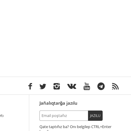
Jañalıqtarğa jazılu
tı
JAZILU
Qate taptıñız ba? Onı belgilep
+Enter