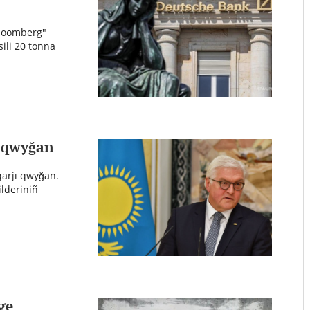
Bloomberg"
ili 20 tonna
r qwyğan
arjı qwyğan.
lderiniñ
ge