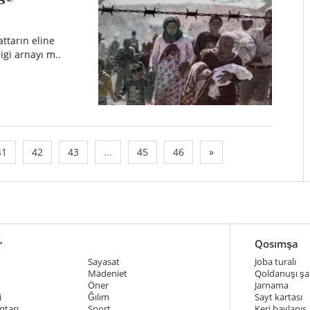
ttarın eline
igi arnayı m..
41
42
43
...
45
46
»
r
Qosımşa
Sayasat
Joba turalı
Mädeniet
Qoldanuşı şar
Öner
Jarnama
i
Ğılım
Sayt kartası
qtarı
Sport
Keri baylanıs