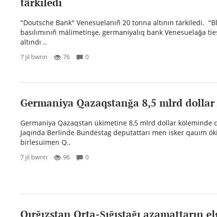
tärkiledi
"Doutsche Bank" Venesuelanıñ 20 tonna altının tärkiledi. "
basılımınıñ mälimetinşe, germaniyalıq bank Venesuelağa ties
altındı ..
7 jıl bwrın
76
0
Germaniya Qazaqstanğa 8,5 mlrd dolla
Germaniya Qazaqstan ükimetine 8,5 mlrd dollar köleminde q
Jaqında Berlinde Bundestag deputattarı men isker qauım öki
birlesuimen Q..
7 jıl bwrın
96
0
Qırğızstan Orta-Şığıstağı azamattarın el