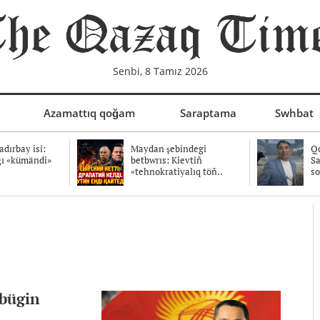
Senbi, 8 Tamız 2026
Azamattıq qoğam
Saraptama
Swhbat
dırbay isi:
Maydan şebindegi
Qo
ğı «kümändi»
betbwrıs: Kievtiñ
Sa
«tehnokratiyalıq töñ..
so
 bügin