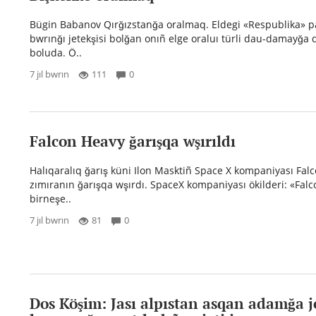
Bügin Babanov Qırğızstanğa oralmaq. Eldegi «Respublika» pa
bwrınğı jetekşisi bolğan onıñ elge oraluı türli dau-damayğa
boluda. Ö..
7 jıl bwrın
111
0
Falcon Heavy ğarışqa wşırıldı
Halıqaralıq ğarış küni Ilon Masktiñ Space X kompaniyası Fal
zımıranın ğarışqa wşırdı. SpaceX kompaniyası ökilderi: «Fal
birneşe..
7 jıl bwrın
81
0
Dos Köşim: Jası alpıstan asqan adamğa j