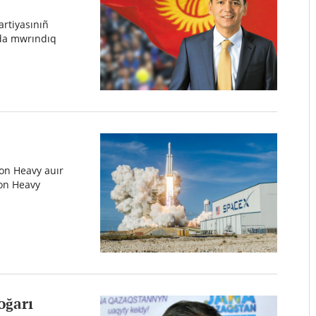
rtiyasınıñ
 da mwrındıq
con Heavy auır
con Heavy
oğarı