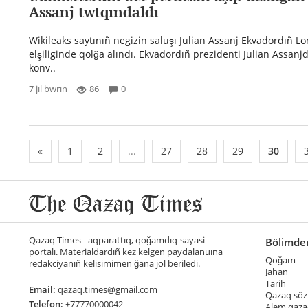
Assanj twtqındaldı
Wikileaks saytınıñ negizin saluşı Julian Assanj Ekvadordıñ 
elşiliginde qolğa alındı. Ekvadordıñ prezidenti Julian Assanjd
konv..
7 jıl bwrın
86
0
«
1
2
...
27
28
29
30
Qazaq Times - aqparattıq, qoğamdıq-sayasi
Bölimde
portalı. Materialdardıñ kez kelgen paydalanuına
Qoğam
redakciyanıñ kelisimimen ğana jol beriledi.
Jahan
Tarih
Email:
qazaq.times@gmail.com
Qazaq söz
Telefon:
+77770000042
Älem qaza