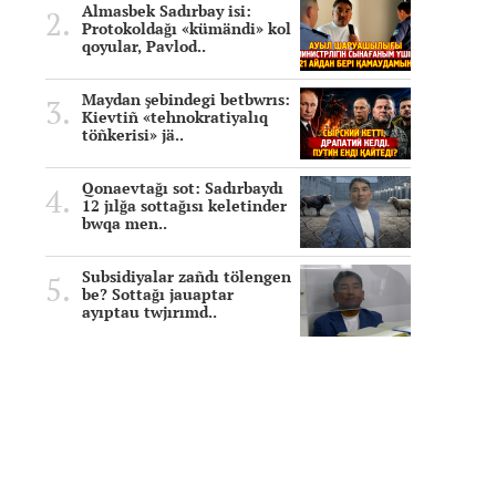
Almasbek Sadırbay isi:
Protokoldağı «kümändi» kol
qoyular, Pavlod..
Maydan şebindegi betbwrıs:
Kievtiñ «tehnokratiyalıq
töñkerisi» jä..
Qonaevtağı sot: Sadırbaydı
12 jılğa sottağısı keletinder
bwqa men..
Subsidiyalar zañdı tölengen
be? Sottağı jauaptar
ayıptau twjırımd..