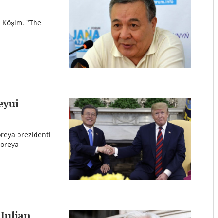
 Köşim. "The
eyui
reya prezidenti
Koreya
 Julian