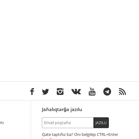
Jañalıqtarğa jazılu
tı
JAZILU
Qate taptıñız ba? Onı belgilep
+Enter