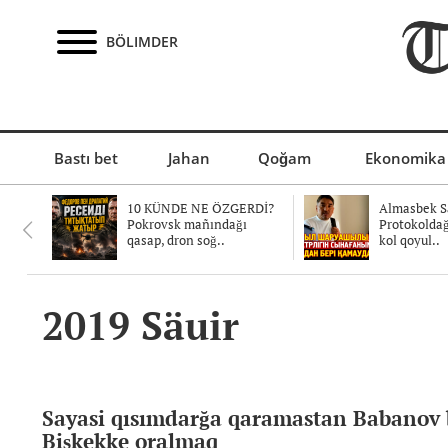
BÖLIMDER
Bastı bet
Jahan
Qoğam
Ekonomika
10 KÜNDE NE ÖZGERDİ?
Almasbek Sa
Pokrovsk mañındağı
Protokolda
qasap, dron soğ..
kol qoyul..
2019 Säuir
Sayasi qısımdarğa qaramastan Babanov
Bişkekke oralmaq