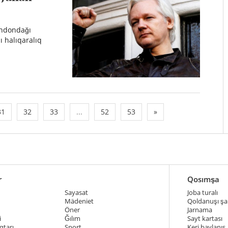
Londondağı
ı halıqaralıq
31
32
33
...
52
53
»
r
Qosımşa
Sayasat
Joba turalı
Mädeniet
Qoldanuşı şar
Öner
Jarnama
i
Ğılım
Sayt kartası
qtarı
Sport
Keri baylanıs