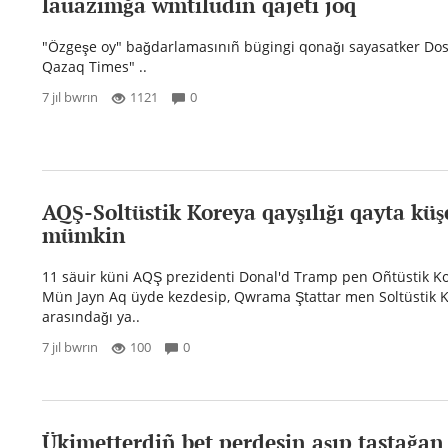
lauazımğa wmtıludıñ qajeti joq
"Özgeşe oy" bağdarlamasınıñ bügingi qonağı sayasatker Dos
Qazaq Times" ..
7 jıl bwrın
1121
0
AQŞ-Soltüstik Koreya qayşılığı qayta küş
mümkin
11 säuir küni AQŞ prezidenti Donal'd Tramp pen Oñtüstik Ko
Mün Jayn Aq üyde kezdesip, Qwrama Ştattar men Soltüstik 
arasındağı ya..
7 jıl bwrın
100
0
Ükimetterdiñ bet perdesin aşıp tastağan