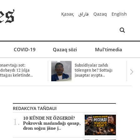
Қазақ
قازاق
Qazaq
English
COVID-19
Qazaq sözi
Mul'timedia
naevtağı sot:
Subsidiyalar zañdı
dırbaydı 12 jılğa
tölengen be? Sottağı
ttağısı keletinde..
jauaptar ayıpta..
REDAKCIYA TAÑDAUI
10 KÜNDE NE ÖZGERDİ?
Pokrovsk mañındağı qasap,
dron soğısı jäne j..