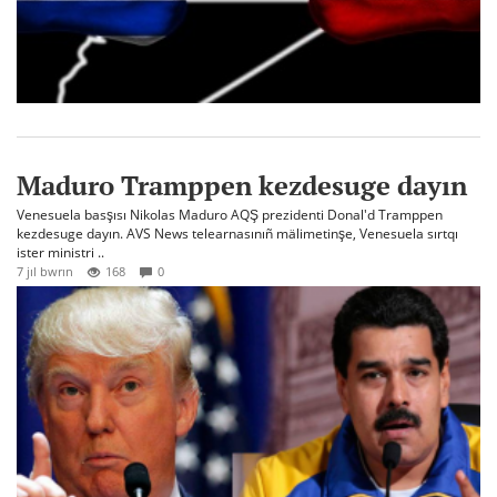
Maduro Tramppen kezdesuge dayın
Venesuela basşısı Nikolas Maduro AQŞ prezidenti Donal'd Tramppen
kezdesuge dayın. AVS News telearnasınıñ mälimetinşe, Venesuela sırtqı
ister ministri ..
7 jıl bwrın
168
0