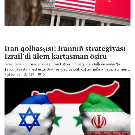
Iran qolbasşısı: Irannıñ strategiyası
Izrail'di älem kartasınan öşiru
Izrail' tarabı Süriya jerindegi Iran küşteriniñ baqılauındağı nısandarğa
şabuıl jasaytının eskertti. Bwl Iran qauipsizdik küşteri jağınan ayıptau men ..
7 jıl bwrın
129
0