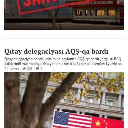
Qıtay delegaciyası AQŞ-qa bardı
Qıtay delegaciyası sauda kelisimine baylanıstı AQŞ-qa bardı. Jergilikti BAQ
ökilderiniñ mälimetinşe, Qıtay memlekettik keñesi vice-prem'eri Lyu He ba..
7 jıl bwrın
308
0