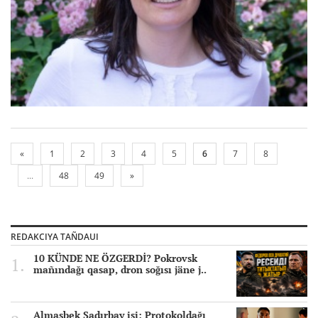
«
1
2
3
4
5
6
7
8
...
48
49
»
REDAKCIYA TAÑDAUI
10 KÜNDE NE ÖZGERDİ? Pokrovsk
mañındağı qasap, dron soğısı jäne j..
Almasbek Sadırbay isi: Protokoldağı