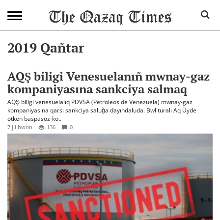
2019 Qañtar
AQŞ biligi Venesuelanıñ mwnay-gaz
kompaniyasına sankciya salmaq
AQŞ biligi venesuelalıq PDVSA (Petroleos de Venezuela) mwnay-gaz
kompaniyasına qarsı sankciya saluğa dayındaluda. Bwl turalı Aq Üyde
ötken baspasöz-ko..
7 jıl bwrın
136
0