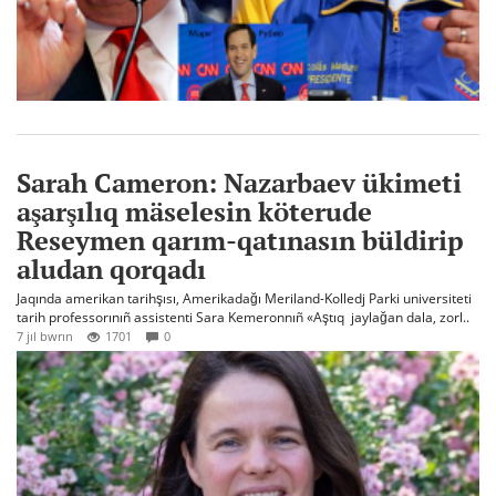
Sarah Cameron: Nazarbaev ükimeti
aşarşılıq mäselesin köterude
Reseymen qarım-qatınasın büldirip
aludan qorqadı
Jaqında amerikan tarihşısı, Amerikadağı Meriland-Kolledj Parki universiteti
tarih professorınıñ assistenti Sara Kemeronnıñ «Aştıq jaylağan dala, zorl..
7 jıl bwrın
1701
0