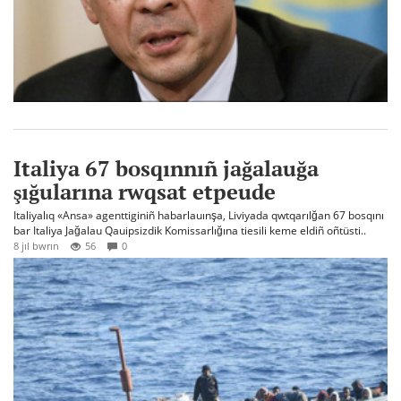
Italiya 67 bosqınnıñ jağalauğa
şığularına rwqsat etpeude
Italiyalıq «Ansa» agenttiginiñ habarlauınşa, Liviyada qwtqarılğan 67 bosqını
bar Italiya Jağalau Qauipsizdik Komissarlığına tiesili keme eldiñ oñtüsti..
8 jıl bwrın
56
0