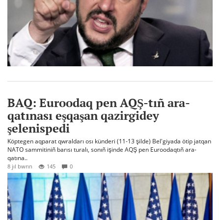
BAQ: Euroodaq pen AQŞ-tıñ ara-
qatınası eşqaşan qazirgidey
şelenispedi
Köptegen aqparat qwraldarı osı künderi (11-13 şilde) Bel'giyada ötip jatqan
NATO sammitiniñ barısı turalı, sonıñ işinde AQŞ pen Euroodaqtıñ ara-
qatına..
8 jıl bwrın
145
0