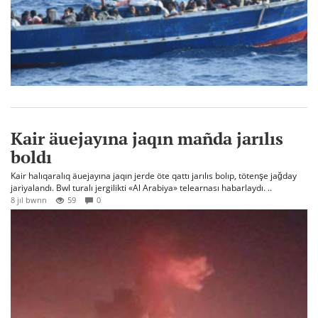
Kair äuejayına jaqın mañda jarılıs
boldı
Kair halıqaralıq äuejayına jaqın jerde öte qattı jarılıs bolıp, tötenşe jağday
jariyalandı. Bwl turalı jergilikti «Al Arabiya» telearnası habarlaydı. ..
8 jıl bwrın
59
0