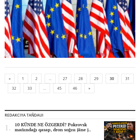
«
1
2
...
27
28
29
30
31
32
33
...
45
46
»
REDAKCIYA TAÑDAUI
10 KÜNDE NE ÖZGERDİ? Pokrovsk
mañındağı qasap, dron soğısı jäne j..