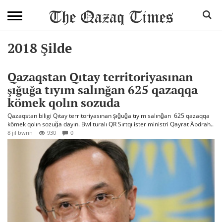
2018 Şilde
Qazaqstan Qıtay territoriyasınan
şığuğa tıyım salınğan 625 qazaqqa
kömek qolın sozuda
Qazaqstan biligi Qıtay territoriyasınan şığuğa tıyım salınğan 625 qazaqqa
kömek qolın sozuğa dayın. Bwl turalı QR Sırtqı ister ministri Qayrat Äbdrah..
8 jıl bwrın
930
0