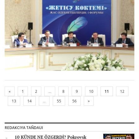
«
1
2
...
8
9
10
11
12
13
14
...
55
56
»
REDAKCIYA TAÑDAUI
10 KÜNDE NE ÖZGERDİ? Pokrovsk