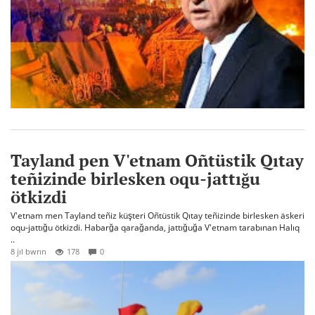
Tayland pen V'etnam Oñtüstik Qıtay
teñizinde birlesken oqu-jattığu
ötkizdi
V'etnam men Tayland teñiz küşteri Oñtüstik Qıtay teñizinde birlesken äskeri
oqu-jattığu ötkizdi. Habarğa qarağanda, jattığuğa V'etnam tarabınan Halıq
..
8 jıl bwrın
178
0