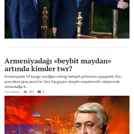
Armeniyadağı «beybit maydan»
artında kimder twr?
Armeniyada 10 künge sozılğan miting halıqtıñ jeñisimen ayaqtaldı. Eks-
prezident jäne prem'er Serj Sargsyan «beybit maydannıñ» nätijesinde
otstavkağa k..
8 jıl bwrın
387
0