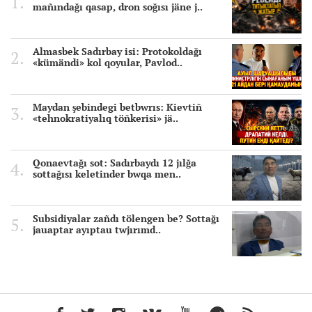
mañındağı qasap, dron soğısı jäne j..
Almasbek Sadırbay isi: Protokoldağı
«kümändi» kol qoyular, Pavlod..
Maydan şebindegi betbwrıs: Kievtiñ
«tehnokratiyalıq töñkerisi» jä..
Qonaevtağı sot: Sadırbaydı 12 jılğa
sottağısı keletinder bwqa men..
Subsidiyalar zañdı tölengen be? Sottağı
jauaptar ayıptau twjırımd..