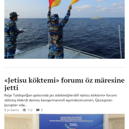
«Jetisu köktemi» forumı öz märesine
jetti
Keşe Taldıqorğan qalasında jas ädebietşilerdiñ «Jetisu köktemi» forumı
oblıstıq tilderdi damıtu basqarmasınıñ wyımdastıruımen, Qazaqstan
Jazuşılar oda..
8 jıl bwrın
112
0