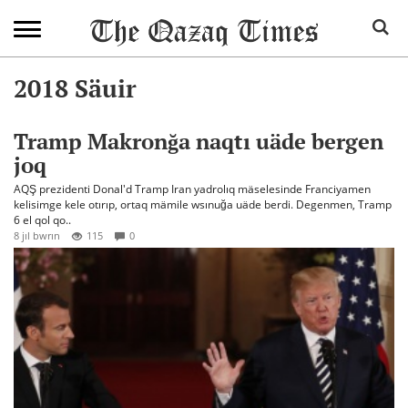
2018 Säuir
Tramp Makronğa naqtı uäde bergen
joq
AQŞ prezidenti Donal'd Tramp Iran yadrolıq mäselesinde Franciyamen
kelisimge kele otırıp, ortaq mämile wsınuğa uäde berdi. Degenmen, Tramp
6 el qol qo..
8 jıl bwrın
115
0