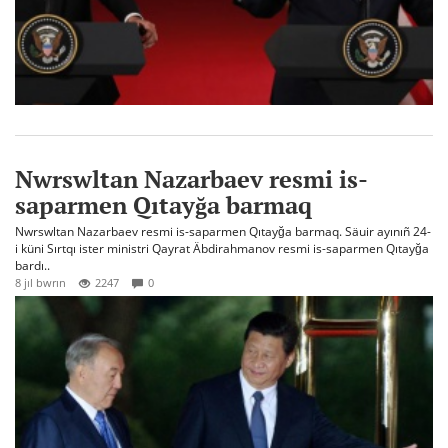
Nwrswltan Nazarbaev resmi is-
saparmen Qıtayğa barmaq
Nwrswltan Nazarbaev resmi is-saparmen Qıtayğa barmaq. Säuir ayınıñ 24-
i küni Sırtqı ister ministri Qayrat Äbdirahmanov resmi is-saparmen Qıtayğa
bardı..
8 jıl bwrın
2247
0