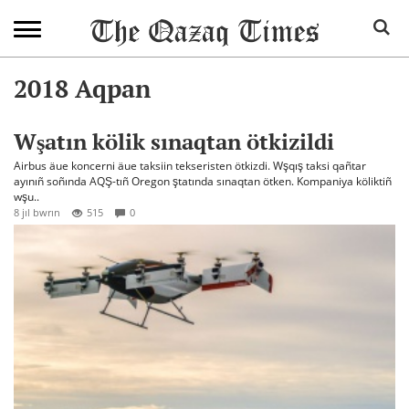
2018 Aqpan
Wşatın kölik sınaqtan ötkizildi
Airbus äue koncerni äue taksiin tekseristen ötkizdi. Wşqış taksi qañtar
ayınıñ soñında AQŞ-tıñ Oregon ştatında sınaqtan ötken. Kompaniya köliktiñ
wşu..
8 jıl bwrın
515
0