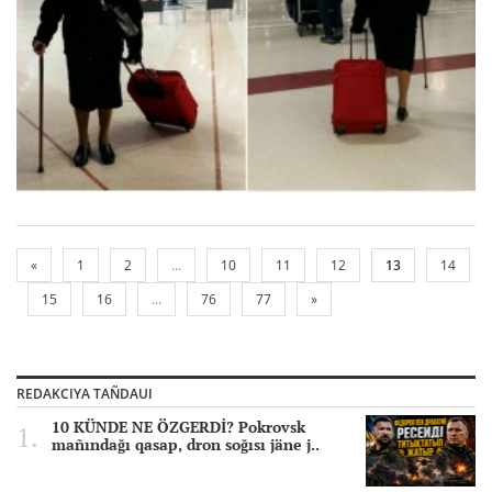
«
1
2
...
10
11
12
13
14
15
16
...
76
77
»
REDAKCIYA TAÑDAUI
10 KÜNDE NE ÖZGERDİ? Pokrovsk
mañındağı qasap, dron soğısı jäne j..