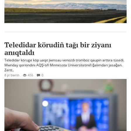
Teledidar körudiñ tağı bir ziyanı
anıqtaldı
Teledidar köruge köp uaqıt jwmsau venozdı tromboz qaupin arttıra tüsedi.
Mwnday qorıtındını AQŞ-tıñ Minnesota Universitetiniñ ğalımdarı jasağan.
Zertt..
8 jıl bwrın
416
0