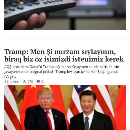
Tramp: Men Şi mırzanı sıylaymın,
biraq biz öz isimizdi isteuimiz kerek
AQŞ prezidenti Donal'd Tramp tağı bir ret Qıtaymen sauda barıs-kelisin
jasaytının bildirip signal joldadı. Tramp bwl oyın jwma küni Uaşingtonda
(Vaşin..
8 jıl bwrın
276
0