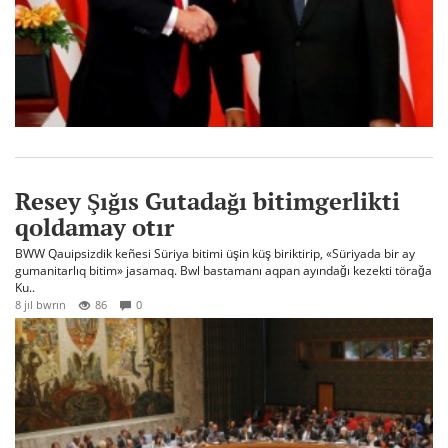
Resey Şığıs Gutadağı bitimgerlikti
qoldamay otır
BWW Qauipsizdik keñesi Süriya bitimi üşin küş biriktirip, «Süriyada bir ay
gumanitarlıq bitim» jasamaq. Bwl bastamanı aqpan ayındağı kezekti törağa
Ku..
8 jıl bwrın
86
0