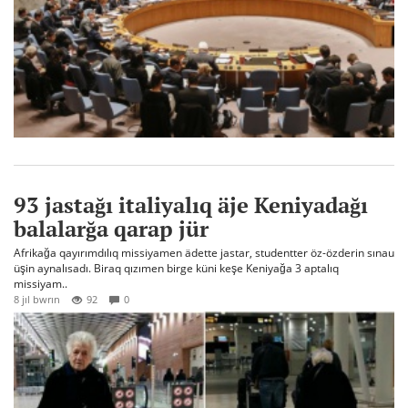
93 jastağı italiyalıq äje Keniyadağı
balalarğa qarap jür
Afrikağa qayırımdılıq missiyamen ädette jastar, studentter öz-özderin sınau
üşin aynalısadı. Biraq qızımen birge küni keşe Keniyağa 3 aptalıq
missiyam..
8 jıl bwrın
92
0