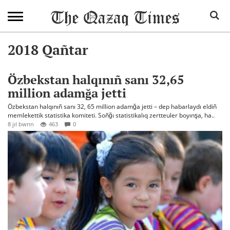
2018 Qañtar
Özbekstan halqınıñ sanı 32,65
million adamğa jetti
Özbekstan halqınıñ sanı 32, 65 million adamğa jetti – dep habarlaydı eldiñ
memlekettik statistika komiteti. Soñğı statistikalıq zertteuler boyınşa, ha..
8 jıl bwrın
463
0