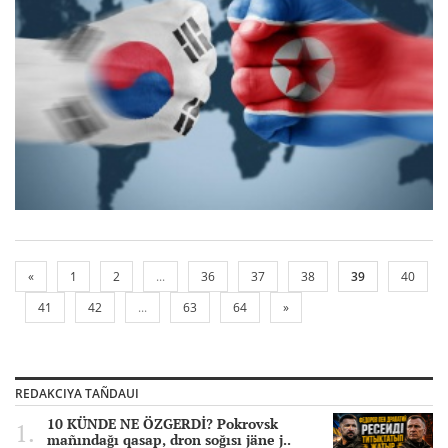
«
1
2
...
36
37
38
39
40
41
42
...
63
64
»
REDAKCIYA TAÑDAUI
10 KÜNDE NE ÖZGERDİ? Pokrovsk
mañındağı qasap, dron soğısı jäne j..