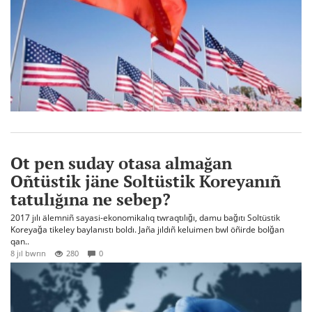
Ot pen suday otasa almağan
Oñtüstik jäne Soltüstik Koreyanıñ
tatulığına ne sebep?
2017 jılı älemniñ sayasi-ekonomikalıq twraqtılığı, damu bağıtı Soltüstik
Koreyağa tikeley baylanıstı boldı. Jaña jıldıñ keluimen bwl öñirde bolğan
qan..
8 jıl bwrın
280
0