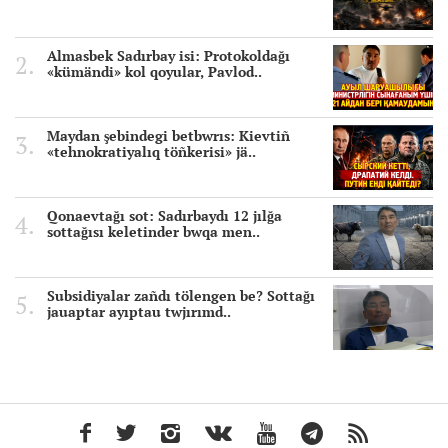
Almasbek Sadırbay isi: Protokoldağı
«kümändi» kol qoyular, Pavlod..
Maydan şebindegi betbwrıs: Kievtiñ
«tehnokratiyalıq töñkerisi» jä..
Qonaevtağı sot: Sadırbaydı 12 jılğa
sottağısı keletinder bwqa men..
Subsidiyalar zañdı tölengen be? Sottağı
jauaptar ayıptau twjırımd..