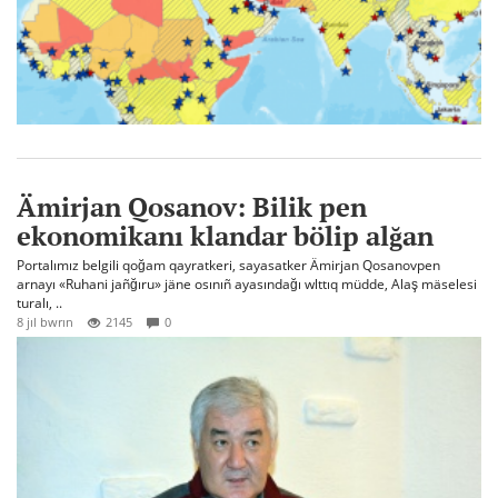
Ämirjan Qosanov: Bilik pen
ekonomikanı klandar bölip alğan
Portalımız belgili qoğam qayratkeri, sayasatker Ämirjan Qosanovpen
arnayı «Ruhani jañğıru» jäne osınıñ ayasındağı wlttıq müdde, Alaş mäselesi
turalı, ..
8 jıl bwrın
2145
0