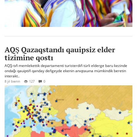
AQŞ Qazaqstandı qauipsiz elder
tizimine qostı
AQŞ-tıñ memlekettik departamenti turisterdiñ türli elderge baru kezinde
ondağı qauiptiñ qanday deñgeyde ekenin anıqtauına mümkindik beretin
interakt..
8 jıl bwrın
127
0