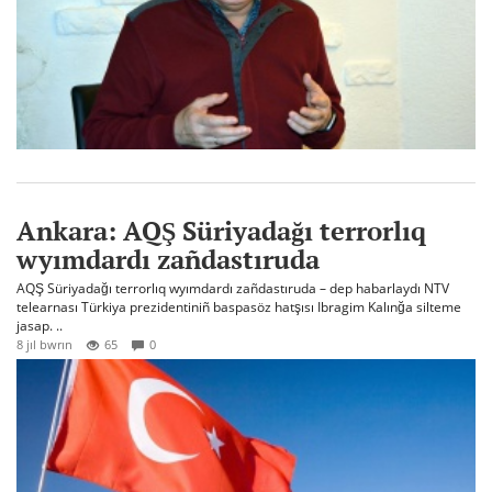
Ankara: AQŞ Süriyadağı terrorlıq
wyımdardı zañdastıruda
AQŞ Süriyadağı terrorlıq wyımdardı zañdastıruda – dep habarlaydı NTV
telearnası Türkiya prezidentiniñ baspasöz hatşısı Ibragim Kalınğa silteme
jasap. ..
8 jıl bwrın
65
0