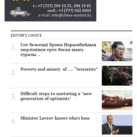
EDITOR'S CHIOCE
Сот белсенді Ермек Нарымбайдың
мерзімінен ерте босап шығу
туралы ..
Poverty and misery of …. “terrorists”
Difficult steps to nurturing a "new
generation of optimists"
Minister Lavrov knows who's boss