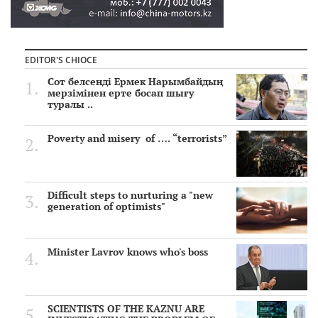
EDITOR'S CHIOCE
Сот белсенді Ермек Нарымбайдың
мерзімінен ерте босап шығу
туралы ..
Poverty and misery of …. “terrorists”
Difficult steps to nurturing a "new
generation of optimists"
Minister Lavrov knows who's boss
SCIENTISTS OF THE KAZNU ARE