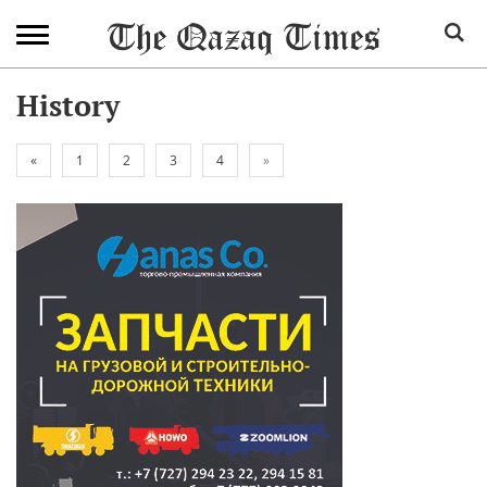
History
«
1
2
3
4
»