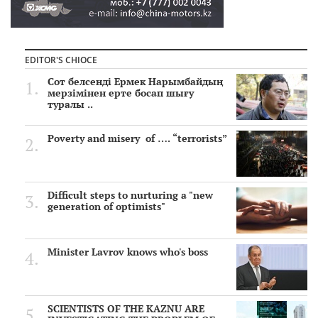
EDITOR'S CHIOCE
Сот белсенді Ермек Нарымбайдың
мерзімінен ерте босап шығу
туралы ..
Poverty and misery of …. “terrorists”
Difficult steps to nurturing a "new
generation of optimists"
Minister Lavrov knows who's boss
SCIENTISTS OF THE KAZNU ARE