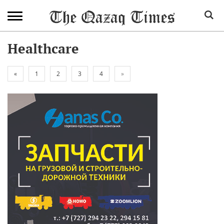
Healthcare
«
1
2
3
4
»