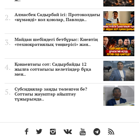
Алмасбек Садырбай ісі: Протоколдағы
«күмәнді» кол қоюлар, Павлода..
Майдан шебіндегі бетбұрыс: Киевтің
«технократиялық төңкерісі» жән..
Қонаевтағы сот: Садырбайды 12
жылға соттағысы келетіндер бұқа
мен..
Субсидиялар заңды төленген бе?
Соттағы жауаптар айыптау
тұжырымда..