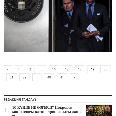
«
1
2
...
16
17
18
19
20
21
22
...
40
41
»
РЕДАКЦИЯ ТАҢДАУЫ
10 КҮНДЕ НЕ ӨЗГЕРДІ? Покровск
маңындағы қасап, дрон соғысы және
ж..