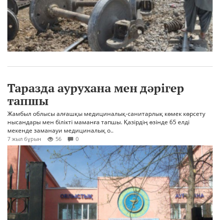
Таразда аурухана мен дәрігер
тапшы
Жамбыл облысы алғашқы медициналық-санитарлық көмек көрсету
нысандары мен білікті маманға тапшы. Қазірдің өзінде 65 елді
мекенде заманауи медициналық о..
7 жыл бұрын
56
0