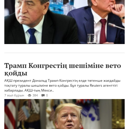
Трамп Конгрестің шешіміне вето
қойды
АҚШ президент Дональд Трамп Конгрестің елде төтенше жағдайды
тоқтату туралы шешіміне вето қойды. Бұл туралы Reuters агенттігі
хабарлады. АҚШ-тың Мекси..
7 жыл бұрын
384
0