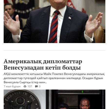
Америкалық дипломаттар
Венесуэладан кетіп болды
АҚШ мемлекеттік хатшысы Майк Помпео Венесуэладағы америкалық
дипломаттар түгелдей қайтып оралғаннан мәлімдеді. Осыдан бұрын
Венесуэла Сыртқы істер мин..
7 жыл бұрын
107
0