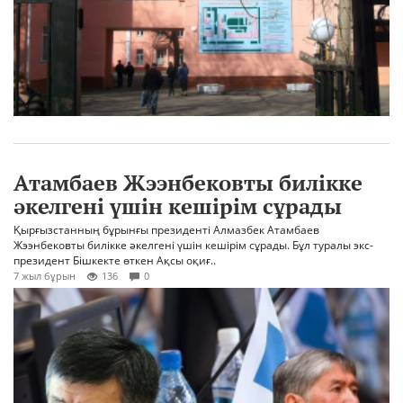
Атамбаев Жээнбековты билікке
әкелгені үшін кешірім сұрады
Қырғызстанның бұрынғы президенті Алмазбек Атамбаев
Жээнбековты билікке әкелгені үшін кешірім сұрады. Бұл туралы экс-
президент Бішкекте өткен Ақсы оқиғ..
7 жыл бұрын
136
0