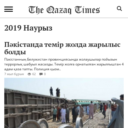
2019 Наурыз
Пәкістанда темір жолда жарылыс
болды
Пәкістанның Белужистан провинциясында жолаушылар пойызын
террорлық шабуыл жасалды. Темір жолға орнатылған жарылғыштан 4
адам қаза тапты. Полиция қызм..
7 жыл бұрын
62
0