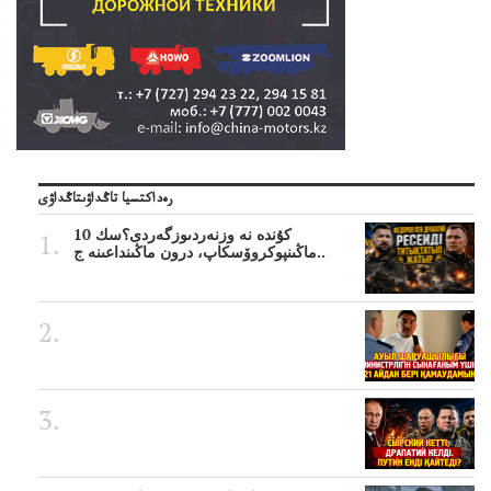
رەداكتسيا تاڭداۋىتاڭداۋى
10 كۇندە نە وزنەردىوزگەردى؟سك
ماڭىنپوكروۆسكاپ، درون ماڭىنداعىنە ج..