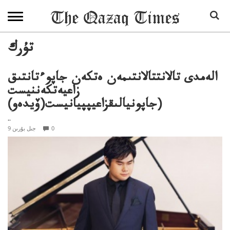
تۇرك
الەمدى تالانتتالانتىمەن ەتكەن جاپوءتانتىق
زاعيەتكەننيست
(جاپونيالىقزاعيپپيانيست(ۆيدەو)
..
0
9 جىل بۇرىن