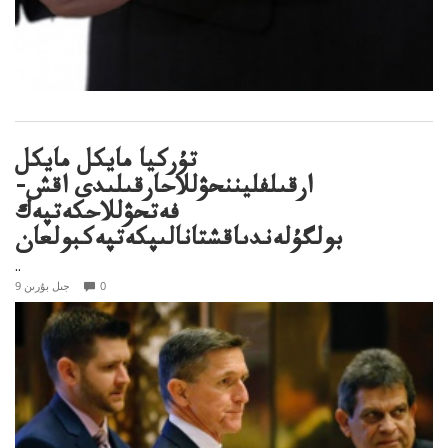
تۇركيا مايكل مايكل
ارقىلفليننحۋللاحارقىلىدى اقش-
فەتحۋللاحكەتپەك
بولگۇلەندىاقشتانالىپكەتپەكبولعان
..
0
9 جىل بۇرىن