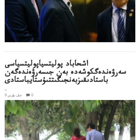
اشحاباد پوليتسياپوليتسياسى
سەرۋەندەگكوشەدە بەن جىسەرۋەندەگەن
باستادىقىزبەنجىگىتتىۇستايباستادى
..
0
9 جىل بۇرىن