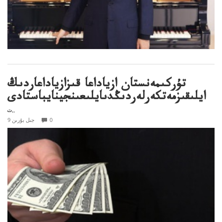
تۇركىمەنستان ازياداعا قىزازياداعاردىڭ
ايلىقىزمەتكەرلەردىڭدىايلىعىنجينايباستادى
ت..
0
9 جىل بۇرىن