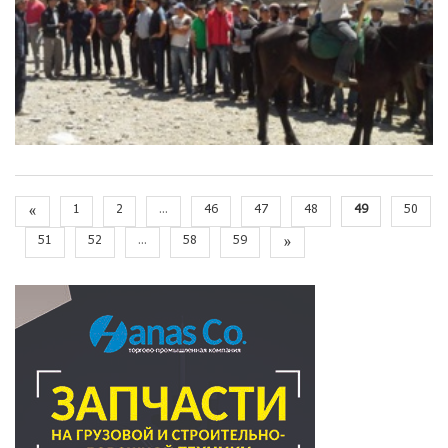
«
1
2
...
46
47
48
49
50
51
52
...
58
59
»