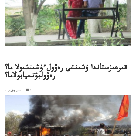
قىرعىزستاندا ۇشىنشى رەۆولءۇشىنشىولا ما؟
رەۆوليۋتسيابولاما؟
..
0
9 جىل بۇرىن