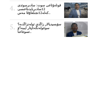
قوناەۆتاعى سوت: سادىرسوتدى
12سادىربايدىتاعىسى
كەلە12نجىلعاۇقا مەس..
سۋبسيديالار زاڭدى تولەنزاڭدىە؟
سوتتولەنگەناپتار ايىبە؟ۋ
تسوتتاعىا..