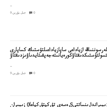
..
0
9 جىل بۇرىن
لەرسوننىڭ ازياداعى ساپازياداعىلتۇستىك كساپارى
ولتۇستىكدىقتاۋكورەيانىتەجەپقىتايدىاۋىزدىقتاۋ
..
0
9 جىل بۇرىن