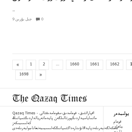
..
0
9 جىل بۇرىن
«
1
2
...
1660
1661
1662
1698
»
Qazaq Times - اقپاراتتىق، قوعامدىق-سقوعامدىقتالى.
بولىمدەر
ماتساياسيداردىڭپورتالىلگەن پايدماتەريالداردىڭتسيانىڭ
قوعام
كەلىسىمىكەز
جاھان
عانكەلگەنبەرىلەدپايدالانۋىنارەداكتسيانىڭكەلىسىمىمەنعاناجولبەرىلەدى