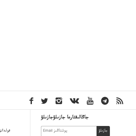
جاڭالىقتارعا جازىلۋجازىلۋ
قولدان
جازىلۋ