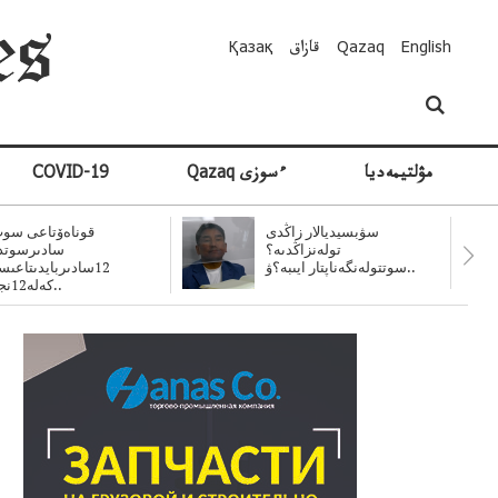
English
Qazaq
قازاق
Қазақ
مۋلتيمەديا
Qazaq ءسوزى
COVID-19
سۋبسيديالار زاڭدى
قوناەۆتاعى سوت
تولەنزاڭدىە؟
سادىرسوتد
سوتتولەنگەناپتار ايىبە؟ۋ..
12سادىربايدىتاعى
كەلە12نجى..