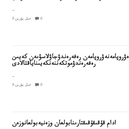
..
0
9 جىل بۇرىن
ەۋروپامەنەۋروپامەن رەفەرەندۋجاۋلاسۋىەن كەيىن
رەفەرەندۋموتكەننەنكەيىناياقتالادى
..
0
9 جىل بۇرىن
ادام قۇقىقۇقىقتارىنابولعان وزەنيەبولعانوزەن