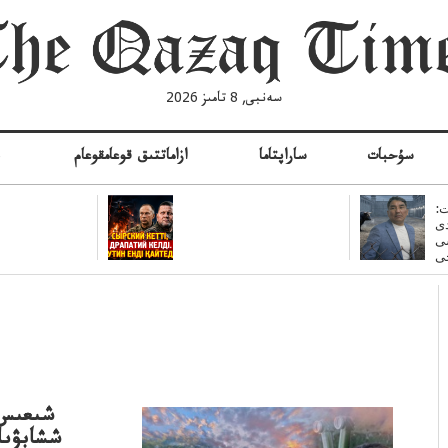
سەنبى, 8 تامىز 2026
سۇحبات
ساراپتاما
ازاماتتىق قوعامقوعام
ە
:
ى
سى
شىعىس 
ششابۋىلى