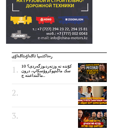
رەداكتسيا تاڭداۋىتاڭداۋى
10 كۇندە نە وزنەردىوزگەردى؟
سك ماڭىنپوكروۆسكاپ، درون
ماڭىنداعىنە ج..