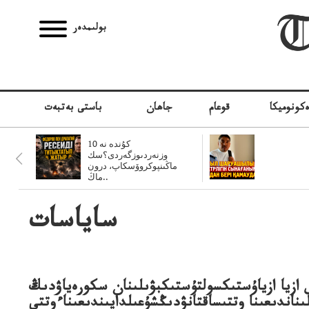
بولىمدەر
كونوميكا
قوعام
جاھان
باستى بەتبەت
10 كۇندە نە
وزنەردىوزگەردى؟سك
ماڭىنپوكروۆسكاپ، درون
ماڭ..
ساياسات
ازيا ازياۇستىكسولتۇستىكبۋىلىنان سكورەياۋدىڭ
ناندىعىنا وتتىساقتانۋدىڭشۇعىلدايىندىعىناءوتتى