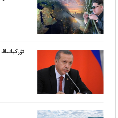
تۇركيانىڭ 