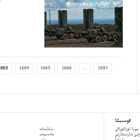
1663
1664
1665
1666
...
1697
قوسىمشا
جوبا تۋراتۋرالى
ساياسات
ۋشى شارتىشارتى
مادەنيەت