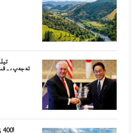
تيل
تەجەپ،–قىتس
رەسەي تۇركيتۇركياعا0 زىمىرانSا400 زىمىراندارىنساتتى