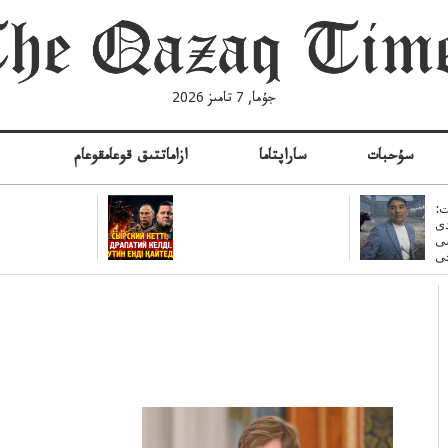
جۇما, 7 تامىز 2026
سۇحبات
ساراپتاما
ازاماتتىق قوعامقوعام
ە
:
ى
سى