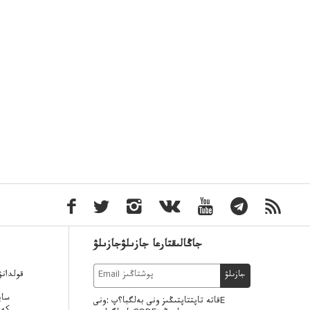
جاڭالىقتارعا جازىلۋجازىلۋ
قولدان
جازىلۋ
ساي
قاتە تاپتتاپتىڭىز ونى بەلگبا؟پ :ونىE