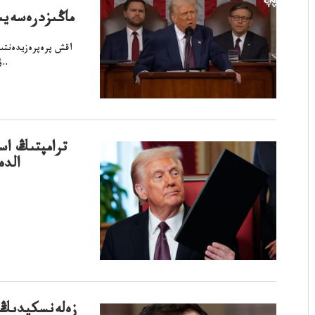
ماڭىزدرەسەيى
اقش پرەپرەزيدەنتى
ۋكراينا، سەسسياسىنداساۋدا ساياساتجىلدىق ماڭىزدجولداۋىنستەرگە توجاسا..
ترامپتىڭ اس
الدە
زەلەنسكيدىڭ د