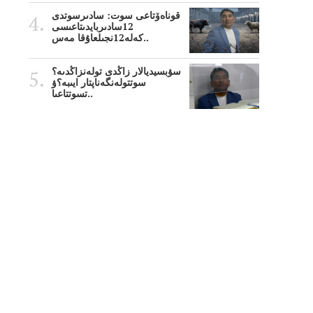
قوناەۆتاعى سوت: سادىرسوتدى
12سادىربايدىتاعىسى
كەلە12نجىلعاۇقا مەس..
سۋبسيديالار زاڭدى تولەنزاڭدىە؟
سوتتولەنگەناپتار ايىبە؟ۋ
تسوتتاعىا..