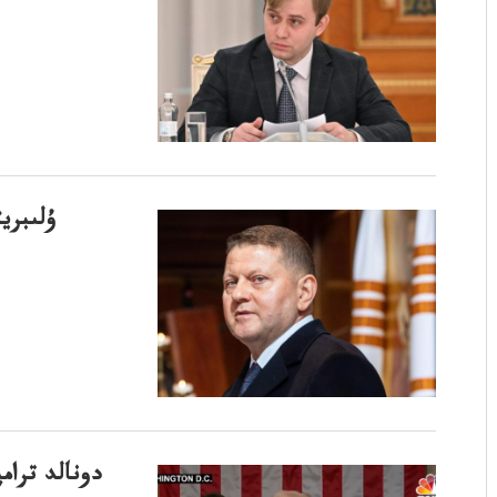
ۇلىبري
دونالد ترا