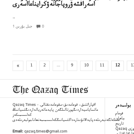
اسەراقشەۋروپاجانەۋكرايناعااسەرى
..
0
1 جىل بۇرىن
«
1
2
...
9
10
11
12
1
Qazaq Times - اقپاراتتىق، قوعامدىق-سقوعامدىقتالى.
بولىمدەر
ماتساياسيداردىڭپورتالىلگەن پايدماتەريالداردىڭتسيانىڭ
قوعام
كەلىسىمىكەز
جاھان
عانكەلگەنبەرىلەدپايدالانۋىنارەداكتسيانىڭكەلىسىمىمەنعاناجولبەرىلەدى
تاريح
 ءسوزى
Email:
qazaq.times@gmail.com