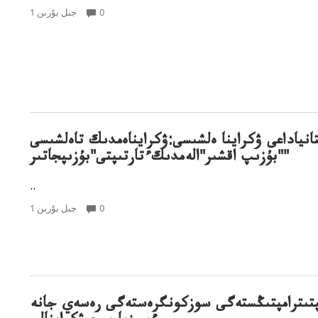
0
1 جىل بۇرىن
تانياداعى ۋكراينا ەلشىسى:ۋكرايناەمدىك تاەلشىسى
"بۇزىپ اقشىر"الەمدىكءتارتىپتى"بۇزىپجاتىر"
..
0
1 جىل بۇرىن
مپتىترامپتىڭستەگى سوزكونگرەستەگى رەسەي جانە