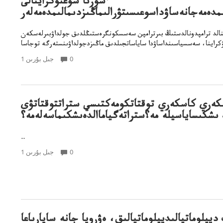
ءسوزىا سوعىۋكراينالى
مدەمەجانەساۋداسوعىسىتۋرالىماڭىزدىمالىمدەمەلەر
نالد ترامپدونالدستىڭ بىرترامپن سەسسكونگرەستىڭلدىق جولداۋبىرلەسكەن
0
1 جىل بۇرىن
كەري كاسكەري توقتاتكومەكتىسي ستراتتوقتاتۋى
 ىشكىساياسيلە مە؟ستراتەگياماالدەىشكىماسەلەمە؟
..
0
1 جىل بۇرىن
يپلوماتيالىديپلوماتيالىق، ەۋروپا جانە ساپارىاعا