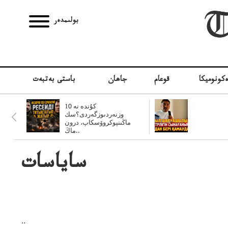
بولىمدەر
كونوميكا
قوعام
جاھان
باستى بەتبەت
10 كۇندە نە
وزنەردىوزگەردى؟سك
ماڭىنپوكروۆسكاپ، درون
ماڭ..
ساياسات
..