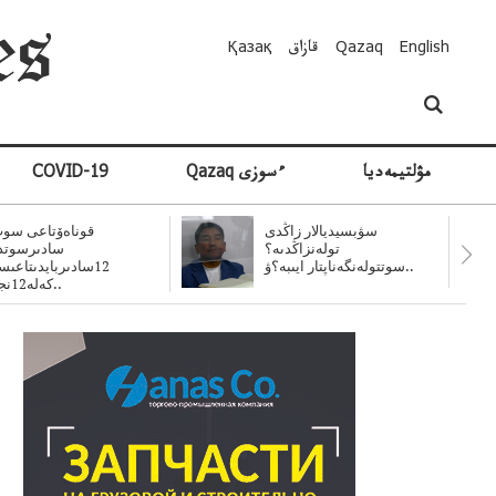
English
Qazaq
قازاق
Қазақ
مۋلتيمەديا
Qazaq ءسوزى
COVID-19
سۋبسيديالار زاڭدى
قوناەۆتاعى سوت
تولەنزاڭدىە؟
سادىرسوتد
سوتتولەنگەناپتار ايىبە؟ۋ..
12سادىربايدىتاعى
كەلە12نجى..