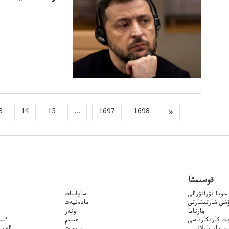
3
14
15
...
1697
1698
»
قوسىمشا
جوبا تۋراتۋرالى
ساياسات
ۋشى شارتىشارتى
مادەنيەت
جارناما
ونەر
ت كارتكارتاسى
عىلىم
Qazaq