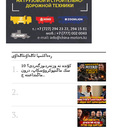
رەداكتسيا تاڭداۋىتاڭداۋى
10 كۇندە نە وزنەردىوزگەردى؟
سك ماڭىنپوكروۆسكاپ، درون
ماڭىنداعىنە ج..