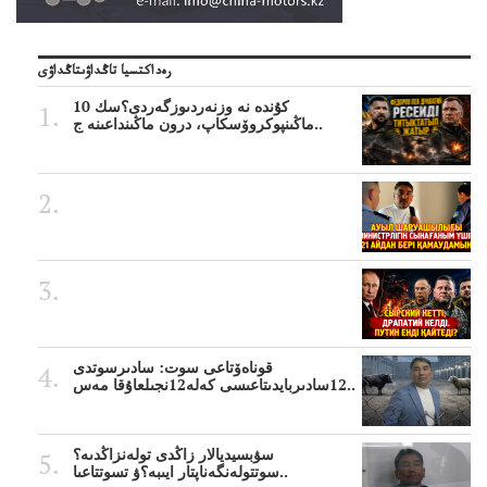
رەداكتسيا تاڭداۋىتاڭداۋى
10 كۇندە نە وزنەردىوزگەردى؟سك
ماڭىنپوكروۆسكاپ، درون ماڭىنداعىنە ج..
قوناەۆتاعى سوت: سادىرسوتدى
12سادىربايدىتاعىسى كەلە12نجىلعاۇقا مەس..
سۋبسيديالار زاڭدى تولەنزاڭدىە؟
سوتتولەنگەناپتار ايىبە؟ۋ تسوتتاعىا..