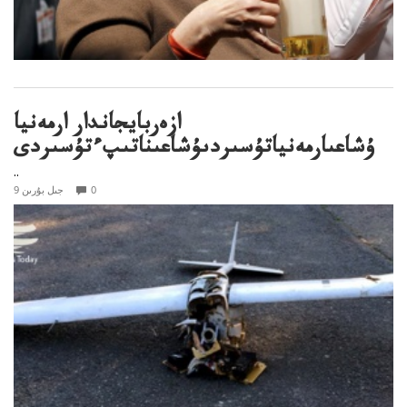
ازەربايجاندار ارمەنيا
ۇشاعىارمەنياتۇسىردىۇشاعىناتىپءتۇسىردى
..
0
9 جىل بۇرىن