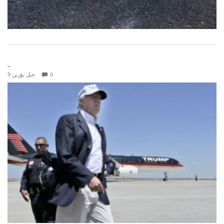
..
0
9 جىل بۇرىن