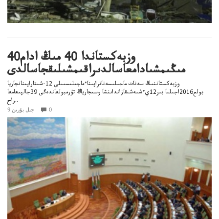
وزبەكستاندا 40 مىڭ ادام40
مىڭىمشىادامعاسالدىراقىمشىلىقجاسالدى
وزبەكستاننىڭ سەنات ماجىلىسەناتراپىناءماجىلىسىىلى 12-شىتاراپىنانجاريا
بولع2016اجىلىا بىر12يءشىەشىقازانداىنشا وسىجارياڭ تۇرمبولعاندەگى 39جالپىعامعا
راح..
0
9 جىل بۇرىن