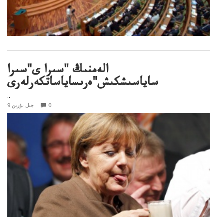
الەمنىڭ "سىرا ى"سىرا
ساياسىشكىش"ەرىساياساتكەرلەرى
..
0
9 جىل بۇرىن