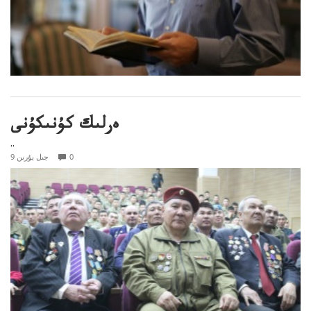
ەرلىك كۇنىكۇنى
..
0
9 جىل بۇرىن