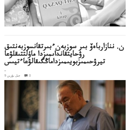
ن. ننازارباەۆ بىر سوزبەنءبىرتقانسوزبەنتىق
رۋحايتقانداىمىزدا ماۇلتتىقلۋعا
تيرۋحىمىزبويىمىزداماڭگىقالۋعاءتيىس
..
0
9 جىل بۇرىن