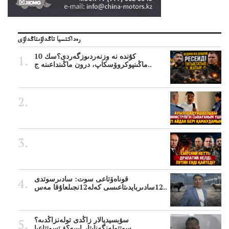
رەداكتسيا تاڭداۋىتاڭداۋى
10 كۇندە نە وزنەردىوزگەردى؟سك
ماڭىنپوكروۆسكاپ، درون ماڭىنداعىنە ج..
قوناەۆتاعى سوت: سادىرسوتدى
12سادىربايدىتاعىسى كەلە12نجىلعاۇقا مەس..
سۋبسيديالار زاڭدى تولەنزاڭدىە؟
سوتتولەنگەناپتار ايىبە؟ۋ تسوتتاعىا..