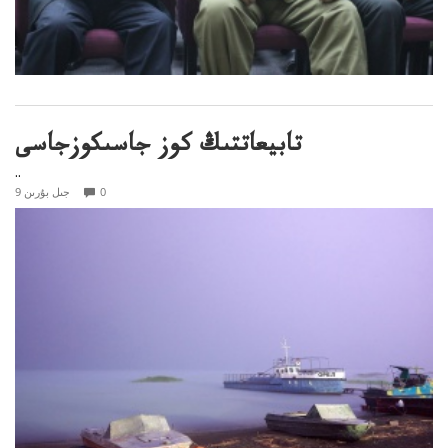
تابيعاتتىڭ كوز جاسىكوزجاسى
..
0
9 جىل بۇرىن