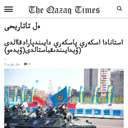
ەل تاتاريحى
استانادا اسكەري پاسكەري دايىندپارادقاالدى
(ۆيدايىندىقباستالدى(ۆيدەو)
..
3
9 جىل بۇرىن