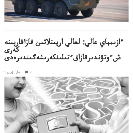
ءازىمباي عالي: لعالي ارپىنلاتىن قازاقارپىنە
كەرى
شءوتۋندىرقازاقءتىلىنكەرىشەگىندىرەدى
..
2
9 جىل بۇرىن