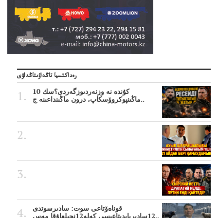
رەداكتسيا تاڭداۋىتاڭداۋى
10 كۇندە نە وزنەردىوزگەردى؟سك
ماڭىنپوكروۆسكاپ، درون ماڭىنداعىنە ج..
قوناەۆتاعى سوت: سادىرسوتدى
12سادىربايدىتاعىسى كەلە12نجىلعاۇقا مەس..