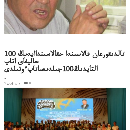
تالدىقورعان قالاسىندا حقالاسىنداايدىڭ 100
حاليفاى اتاپ
التايدىڭ100جىلدىعىاتاپءوتىلدى
..
0
9 جىل بۇرىن