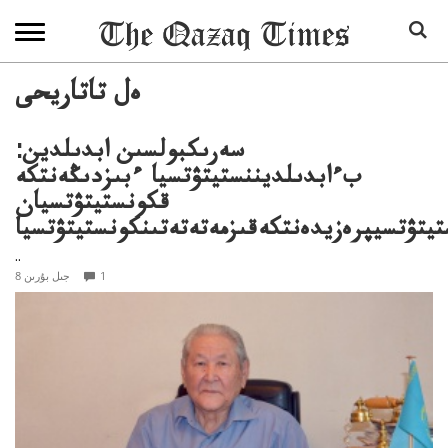
ەل تاتاريحى
سەرىكبولسىن ابدىلدين:
بءابدىلديننستيتۋتسيا ءبىزدىڭەنتكە
قكونستيتۋتسيان
يتۋتسيپرەزيدەنتكەقىزمەتەتەتىنكونستيتۋتسيا
..
1
8 جىل بۇرىن