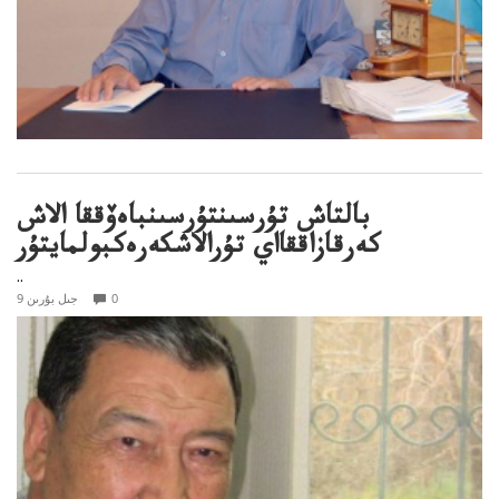
بالتاش تۇرسىنتۇرسىنباەۆققا الاش
كەرقازاققااي تۇرالاشكەرەكبولمايتۇر
..
0
9 جىل بۇرىن