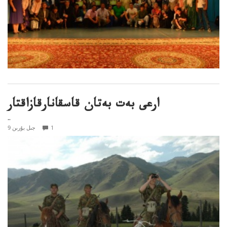
ارعى بەت بەتان قاسقانارقازاقتار
..
1
9 جىل بۇرىن