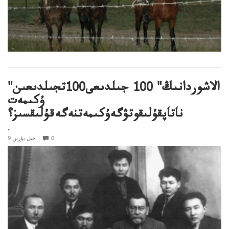
"الاشوردانىڭ" 100 جىلدىعى100تجىلدىعىن
ۇكىمەت
ناتاپقۇلىقوتۋگەۇكىمەتنەگەقۇلىقسىز؟
..
0
9 جىل بۇرىن