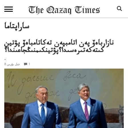
ساراپتاما
نازارباەۆ پەن اتامبپەن تەكاتامباەۆ پۋتين
كىتەكەتىرەسىدا؟پۋتينكىمنىڭجاعىندا؟
..
1
8 جىل بۇرىن