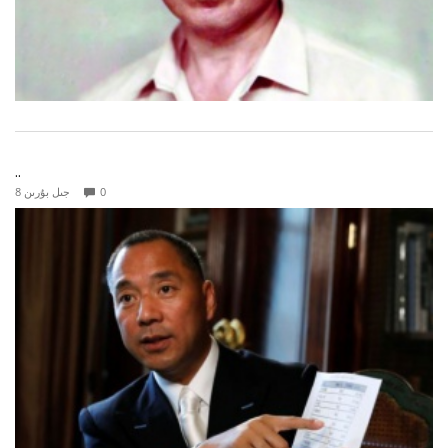
..
0
8 جىل بۇرىن