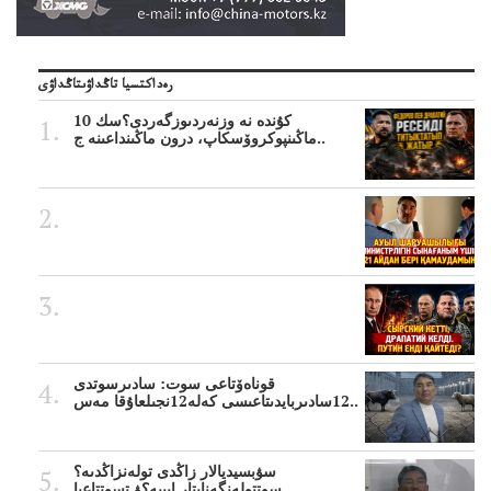
رەداكتسيا تاڭداۋىتاڭداۋى
10 كۇندە نە وزنەردىوزگەردى؟سك
ماڭىنپوكروۆسكاپ، درون ماڭىنداعىنە ج..
قوناەۆتاعى سوت: سادىرسوتدى
12سادىربايدىتاعىسى كەلە12نجىلعاۇقا مەس..
سۋبسيديالار زاڭدى تولەنزاڭدىە؟
سوتتولەنگەناپتار ايىبە؟ۋ تسوتتاعىا..