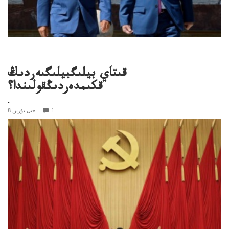
قىتاي بيلىگبيلىگىەردىڭ
قكىمدەردىڭقولىندا؟
..
1
8 جىل بۇرىن