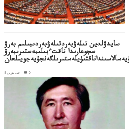
سايدۋلدين تىلەۋبەردتىلەۋبەردىبىلىم بەرۋ
سجوعارىدا ناقتءبىلىمەستىرىبەرۋ
يەسالاسىنداناقتىۇيلەستىرىلگەنجۇيەجويىلعان
..
0
8 جىل بۇرىن