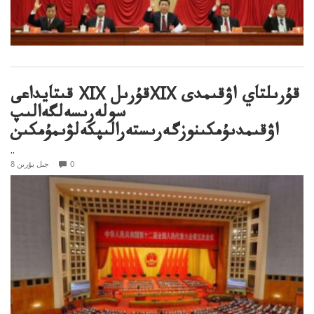
قىتايداعى XIX قۇرىلXIX قۇرىلتاي اۋقىمدى
سولەرىسەلگەالىپ
اۋقىمدىۇمكىنوزگەرىستەرالىپكەلۋىمۇمكىن
..
0
8 جىل بۇرىن