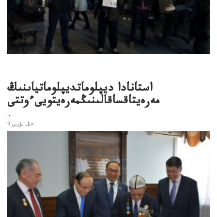
استانادا ديپلوماتديپلوماتياىنىڭ
مەرەيتاقساقالىنىڭمەرەيتويىءوتتى
..
9 جىل بۇرىن