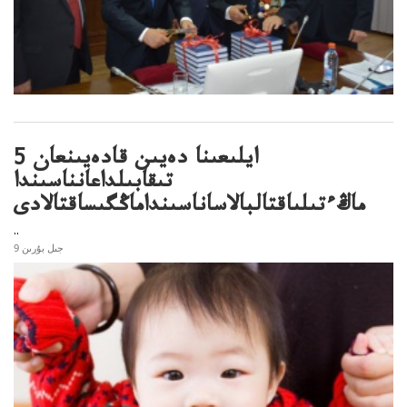
5 ايلىعىنا دەيىن قادەيىنعان
تىقابىلداعانناسىندا
ماڭءتىلىاقتالبالاساناسىنداماڭگىساقتالادى
..
9 جىل بۇرىن