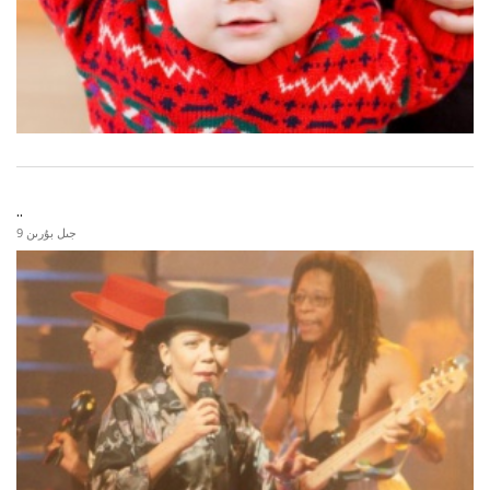
..
9 جىل بۇرىن