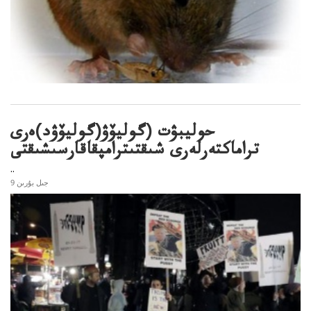
حوليبۋت (گوليۆۋ(گوليۆۋد)ەرى
تراماكتەرلەرى شىقتىترامپقاقارسىشىقتى
..
9 جىل بۇرىن