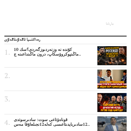
جارناما
رەداكتسيا تاڭداۋىتاڭداۋى
10 كۇندە نە وزنەردىوزگەردى؟سك
ماڭىنپوكروۆسكاپ، درون ماڭىنداعىنە ج..
قوناەۆتاعى سوت: سادىرسوتدى
12سادىربايدىتاعىسى كەلە12نجىلعاۇقا مەس..