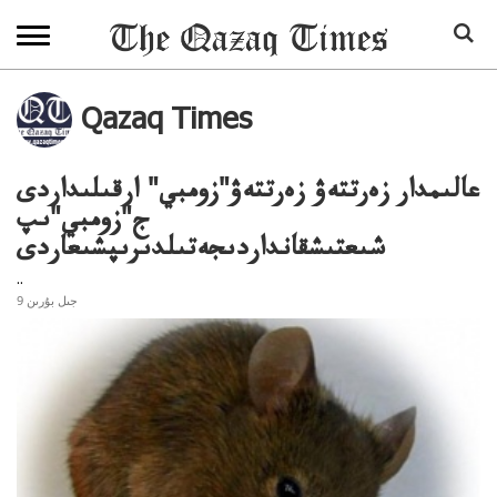
Qazaq Times
عالىمدار زەرتتەۋ زەرتتەۋ"زومبي" ارقىلىداردى
ج"زومبي"ىپ
شىعتىشقانداردىجەتىلدىرىپشىعاردى
..
9 جىل بۇرىن